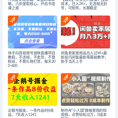
略，六步提取核心，开启书变
技术，日入2K+，无违规无封
课之旅
号，可矩阵，长期稳定
快手抖音视频号放映直播项目
闲鱼卖家居用品月入过W+最
教程，不违规，不卖货，不靠
新技巧闲鱼最新零基础教学，
粉丝，不靠礼物打赏，每天20
新手当天上手
0-600
企鹅号掘金，一条作品8份收
制作AI“小人国”微缩景观的短
益，7天收入1241
视频，点赞轻松过万，0成本