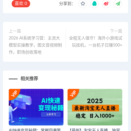
喜欢
0
分享到：
上一篇
下一篇
2026 AI系统学习营：主流大
全程无人值守！海外小游戏试
模型实操教学，图文音视频制
玩挂机，一台机子日赚500+
作，职场创收落地
相关推荐
AI快速变现秘籍：掌握四重策
【最新】淘宝无人直播，独家