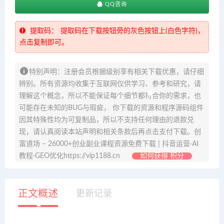
QQ咨询
提取码：
提取码在下载按钮旁的灰色按钮上(白色字符)，
点击复制即可。
特别声明：注册会员根据级别享有相关下载优惠，请仔细
辨别。所有资源均收集于互联网仅供学习、参考和研究，请
理解这个概念，所以不能保证每个细节都符合你的需求，也
可能存在未知的BUG与瑕疵， 你下载的资源和程序源码组件
因其特殊性均为可复制品，所以不支持任何理由的退款兑
现，请认真阅读本站声明和相关条款后再点击支付下载。创
富道场 – 26000+创业副业课程资源免费下载 | 抖音运营·AI
教程·GEO优化https://vip1188.cn
如何获得 积分
正文概述
更新记录