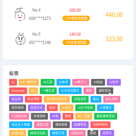
标签
AI
AI一键生成
AI工具
AI技术
AI数字人
AI绘画
AI软件
Deepseek
mp
一键生成
公众号流量主
兼职
兼职项目
创业粉
创业项目
创作者分成计划
创富道场
副业
副业项目
原创视频
变现方式
培训
小红书
小红书电商
小说推文
引流创业粉
快速涨粉
抖音
教程
无人直播
最新赚钱项目
淘宝无人直播
爆款文案
爆款视频
直播带货
短视频带货
私域流量
精准创业粉
精准引流
网盘拉新
视频
视频号