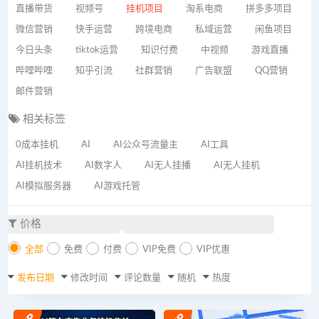
直播带货
视频号
挂机项目
淘系电商
拼多多项目
微信营销
快手运营
跨境电商
私域运营
闲鱼项目
今日头条
tiktok运营
知识付费
中视频
游戏直播
哔哩哔哩
知乎引流
社群营销
广告联盟
QQ营销
邮件营销
相关标签
0成本挂机
AI
AI公众号流量主
AI工具
AI挂机技术
AI数字人
AI无人挂播
AI无人挂机
AI模拟服务器
AI游戏托管
价格
全部
免费
付费
VIP免费
VIP优惠
发布日期
修改时间
评论数量
随机
热度