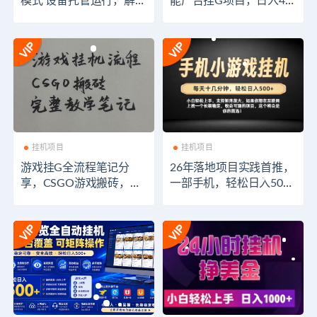
模式 设备托管运行，解放
能广告挂G项目，日入40
双手持续变现
0+，真正的躺賺项目
挂机项目
挂机项目
游戏挂G全流程笔记分
26年落地项目实践首推，
享，CSGO游戏搬砖，小
一部手机，轻松日入500
白看了当天学会见收益
+，长期稳定