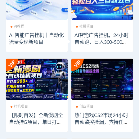
AI教程
挂机项目
AI 智能广告挂机｜自动化
AI智能广告挂机，24小时
流量变现新项目
自动跑，日入300-500，
新手零门槛
挂机项目
创业项目
【限时首发】全新漫剧全
热门游戏CS2市场24小时
自动挂G项目，单日打金2
自动监控捡漏，支持任何
00+，手机电脑都能做，
形式对数据进行验证，简
附保姆级教程及全套工具
单易上手，日入300+