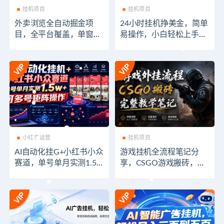
挂机项目
挂机项目
外卖浏览全自动掘金项
24小时挂机挣美金，简单
目，全平台覆盖，单窗口
易操作，小白轻松上手，
一天30+，可批量矩阵
日入1000+
做，轻松日入500+
小红书运营
挂机项目
AI自动化挂G+小红书小众
游戏挂机全流程笔记分
赛道，单号单月实测1.5w
享，CSGO游戏搬砖，小
+，可多号矩阵操作
白看了当天学会见收益