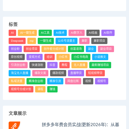
标签
AI
AI一键生成
AI工具
AI技术
AI数字人
AI绘画
AI软件
Deepseek
mp
一键生成
公众号流量主
兼职
兼职项目
创业粉
创业项目
创作者分成计划
创富道场
副业
副业项目
原创视频
变现方式
培训
小红书
小红书电商
小说推文
引流创业粉
快速涨粉
抖音
教程
无人直播
最新赚钱项目
淘宝无人直播
爆款文案
爆款视频
直播带货
短视频带货
私域流量
精准创业粉
精准引流
网盘拉新
视频
视频号
视频号分成计划
课程
赚钱
文章展示
拼多多年费会员实战(更新2026年)：从基