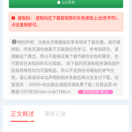
QQ咨询
提取码：
提取码在下载按钮旁的灰色按钮上(白色字符)，
点击复制即可。
特别声明：注册会员根据级别享有相关下载优惠，请仔细
辨别。所有资源均收集于互联网仅供学习、参考和研究，请
理解这个概念，所以不能保证每个细节都符合你的需求，也
可能存在未知的BUG与瑕疵， 你下载的资源和程序源码组件
因其特殊性均为可复制品，所以不支持任何理由的退款兑
现，请认真阅读本站声明和相关条款后再点击支付下载。创
富道场 – 26000+创业副业课程资源免费下载 | 抖音运营·AI
教程·GEO优化https://vip1188.cn
如何获得 积分
正文概述
更新记录