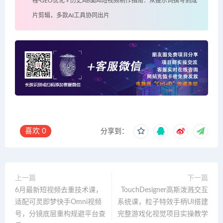
程·GEO优化
»
历史AB面AI短视频制作指南：从提示词撰写到成
片剪辑，多款AI工具协同出片
喜欢
0
分享到：
上一篇
下一篇
6月最新短视频去重技术课，
TouchDesigner高斯泼溅交互
适配可灵即梦快手Omni视频
系统课，粒子特效手柄UI搭建
号，分镜底层重构规避平台查
完整游戏化视觉项目实操教学