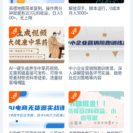
高德地图简单复制，操作两分
解放双手，脚本运行，0成本
钟就能有近3元的收益，日入5
月入5000+
00+，无上限
AI一键生成养生中草药视频，
中小企业营销陪跑训练营，深
无需剪辑直接可发布，可带书
入讲解营销各环节实操、趋势
带素材带资料带徒弟，流量财
及应对策略等内容
富嘎嘎猛