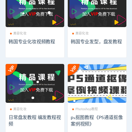
美容化妆
美容化妆
韩国专业化妆视频教程
韩国专业发型，盘发教程
美容化妆
Photoshop教程
日常盘发教程 编发教程视
ps抠图教程《PS通道抠像
频
案例视频》