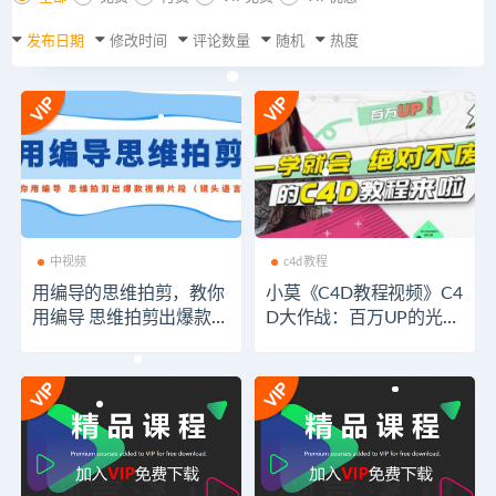
发布日期
修改时间
评论数量
随机
热度
中视频
c4d教程
用编导的思维拍剪，教你
小莫《C4D教程视频》C4
用编导 思维拍剪出爆款视
D大作战：百万UP的光之
频片段（镜头语言）
教程，一学就会绝对不废