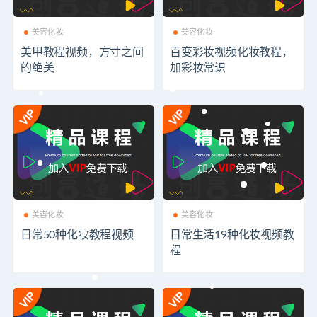
美容化妆
美容化妆
美甲教程视频，方寸之间
百变彩妆视频化妆教程，
的绝美
加彩妆常识
美容化妆
美容化妆
日常50种化妆教程视频
日常生活19种化妆视频教
程