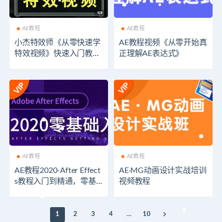
AE教程
AE教程
小杰特效师《从零快速学
AE教程视频《从零开始真
特效视频》快速入门教程
正理解AE表达式》
教学
AE教程
AE教程
AE教程2020-After Effect
AE·MG动画设计实战培训
s教程入门到精通，零基
视频教程
础自学视频
1
2
3
4
…
10