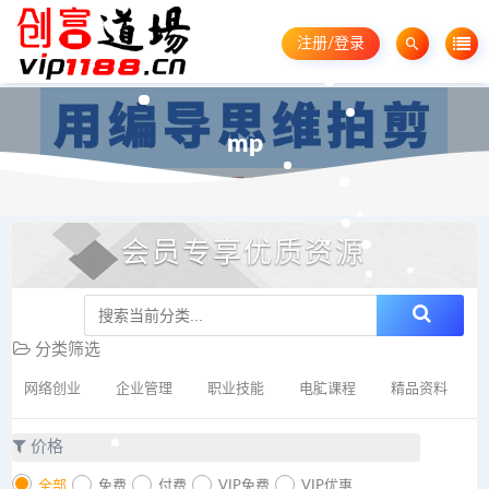
注册/登录
mp
会员专享优质资源
分类筛选
网络创业
企业管理
职业技能
电脑课程
精品资料
价格
全部
免费
付费
VIP免费
VIP优惠