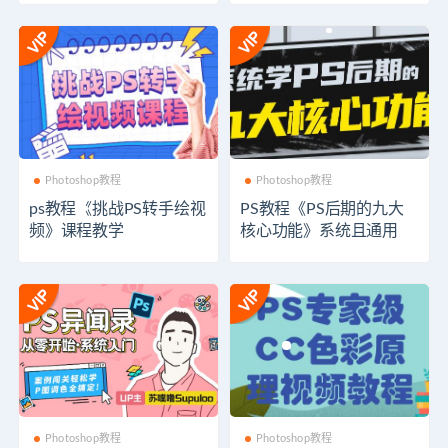
Photoshop教程
Photoshop教程
ps教程《挑战PS转手绘视
PS教程《PS后期的九大
频》课程教学
核心功能》系统且通用
Photoshop教程
Photoshop教程