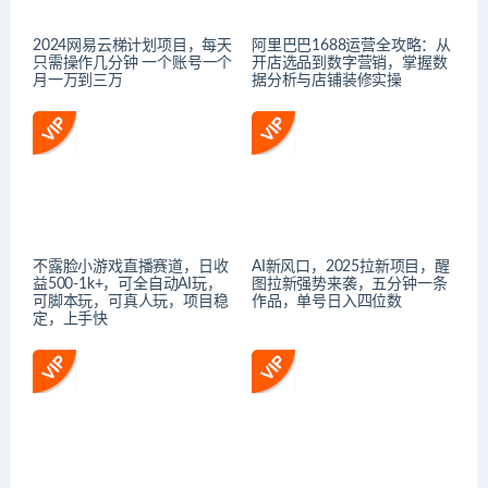
2024网易云梯计划项目，每天
阿里巴巴1688运营全攻略：从
只需操作几分钟 一个账号一个
开店选品到数字营销，掌握数
月一万到三万
据分析与店铺装修实操
不露脸小游戏直播赛道，日收
AI新风口，2025拉新项目，醒
益500-1k+，可全自动AI玩，
图拉新强势来袭，五分钟一条
可脚本玩，可真人玩，项目稳
作品，单号日入四位数
定，上手快