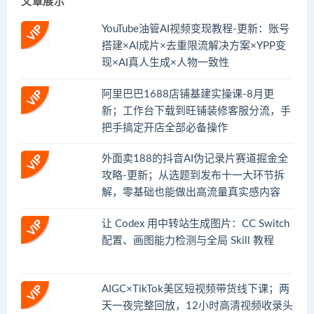
文章展示
YouTube油管AI视频变现教程-更新：账号
搭建×AI成片×去重限流解决方案×YPP变
现×AI真人生成×人物一致性
阿里巴巴1688店铺基建实操课-8月更
新；工作台下载到旺铺装修客服分流，手
把手搞定开店全部必备操作
外面卖188的抖音AI伪记录片赛道掘金全
攻略-更新；从选题到发布十一大环节拆
解，零基础也能做出高流量真实感内容
让 Codex 用中转站生成图片：CC Switch
配置、画图能力检测与全局 Skill 教程
AIGC×TikTok美区短视频带货线下课；两
天一夜完整回放，12小时高清视频收录头