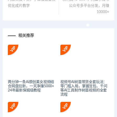
优化成片教学
公众号多平台分发，月赚
10000+
相关推荐
两分钟一条Ai原创美女视频结
视频号AI树苗带货全套玩法：
合网盘拉新，一天净赚5000+
零门槛入局，掌握豆包、千问
24年最新保姆级教程
等AI工具制作树苗视频的全套
流程