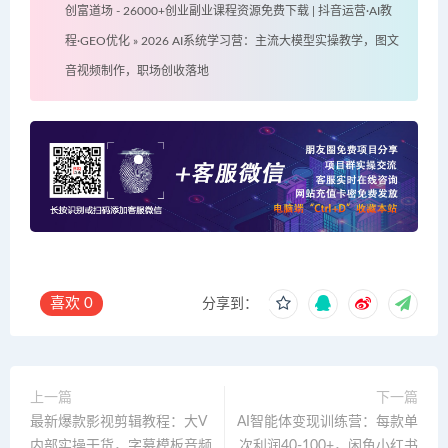
创富道场 - 26000+创业副业课程资源免费下载 | 抖音运营·AI教
程·GEO优化
»
2026 AI系统学习营：主流大模型实操教学，图文
音视频制作，职场创收落地
喜欢
0
分享到：
上一篇
下一篇
最新爆款影视剪辑教程：大V
AI智能体变现训练营：每款单
内部实操干货，字幕模板音频
次利润40-100+，闲鱼小红书