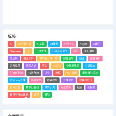
标签
AI
AI一键生成
AI工具
AI技术
AI数字人
AI绘画
AI软件
Deepseek
mp
一键生成
公众号流量主
兼职
兼职项目
创业粉
创业项目
创作者分成计划
创富道场
副业
副业项目
原创视频
变现方式
培训
小红书
小红书电商
小说推文
引流创业粉
快速涨粉
抖音
教程
无人直播
最新赚钱项目
淘宝无人直播
爆款文案
爆款视频
直播带货
短视频带货
私域流量
精准创业粉
精准引流
网盘拉新
视频
视频号
视频号分成计划
课程
赚钱