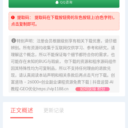
QQ咨询
提取码：
提取码在下载按钮旁的灰色按钮上(白色字符)，
点击复制即可。
特别声明：注册会员根据级别享有相关下载优惠，请仔细
辨别。所有资源均收集于互联网仅供学习、参考和研究，请
理解这个概念，所以不能保证每个细节都符合你的需求，也
可能存在未知的BUG与瑕疵， 你下载的资源和程序源码组件
因其特殊性均为可复制品，所以不支持任何理由的退款兑
现，请认真阅读本站声明和相关条款后再点击支付下载。创
富道场 – 26000+创业副业课程资源免费下载 | 抖音运营·AI
教程·GEO优化https://vip1188.cn
如何获得 积分
正文概述
更新记录