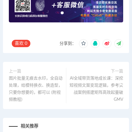
喜欢
0
分享到：
上一篇
下一篇
图片批量无痕去水印，全自动
AI全域带货落地成长课：深挖
处理，给模特换衣、换造型，
短视频文案变现逻辑，参考实
只要你想要的，都可以 (附视
战案例搭建矩阵高效起量破
频教程)
GMV
相关推荐