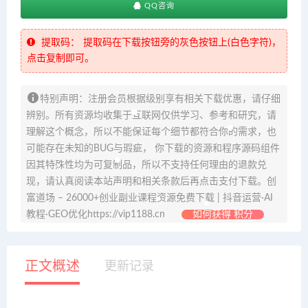
QQ咨询
提取码：
提取码在下载按钮旁的灰色按钮上(白色字符)，
点击复制即可。
特别声明：注册会员根据级别享有相关下载优惠，请仔细
辨别。所有资源均收集于互联网仅供学习、参考和研究，请
理解这个概念，所以不能保证每个细节都符合你的需求，也
可能存在未知的BUG与瑕疵， 你下载的资源和程序源码组件
因其特殊性均为可复制品，所以不支持任何理由的退款兑
现，请认真阅读本站声明和相关条款后再点击支付下载。创
富道场 – 26000+创业副业课程资源免费下载 | 抖音运营·AI
教程·GEO优化https://vip1188.cn
如何获得 积分
正文概述
更新记录