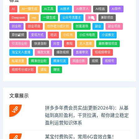
标签
AI
AI一键生成
AI工具
AI技术
AI数字人
AI绘画
AI软件
Deepseek
mp
一键生成
公众号流量主
兼职
兼职项目
创业粉
创业项目
创作者分成计划
创富道场
副业
副业项目
原创视频
变现方式
培训
小红书
小红书电商
小说推文
引流创业粉
快速涨粉
抖音
教程
无人直播
最新赚钱项目
淘宝无人直播
爆款文案
爆款视频
直播带货
短视频带货
私域流量
精准创业粉
精准引流
网盘拉新
视频
视频号
视频号分成计划
课程
赚钱
文章展示
拼多多年费会员实战(更新2026年)：从基
础到高阶盈利，干货拉满，帮你建立稳定
盈利运营知识体系
某宝付费购买，常用6G音效合集！