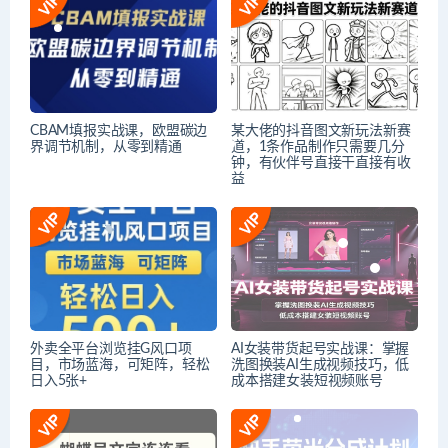
CBAM填报实战课，欧盟碳边
某大佬的抖音图文新玩法新赛
界调节机制，从零到精通
道，1条作品制作只需要几分
钟，有伙伴号直接干直接有收
益
外卖全平台浏览挂G风口项
AI女装带货起号实战课：掌握
目，市场蓝海，可矩阵，轻松
洗图换装AI生成视频技巧，低
日入5张+
成本搭建女装短视频账号