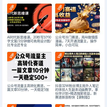
AI时代新思维课，20秒写1000
公众号冷门赛道，用AI做情感
字文案/3分钟做可商用设计图/
漫画，7天开通流量主，操作
比专业还专业
简单，小白可玩
公众号流量主高转化赛道，一
抖音32W粉丝博主局外人笔记
篇文章10分钟，一天稳定5张
的体验人生副本动画教学，拿
伙伴计划+精选独家收益，新
赛道新涨粉快【录制版】