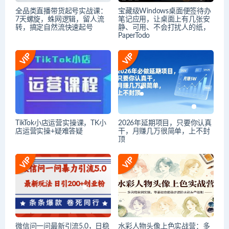
全品类直播带货起号实战课：
宝藏级Windows桌面便签待办
7天螺旋，蛛网逻辑，留人流
笔记应用，让桌面上有几张安
转，搞定自然流快速起号
静、可用、不会打扰人的纸，
PaperTodo
TikTok小店运营实操课，TK​小
2026年延期项目，只要你认真
店运营实操+疑难答疑
干，月赚几万很简单，上不封
顶
微信问一问最新引流5.0，日稳
水彩人物头像上色实战营：多