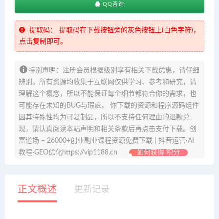
QQ咨询
提取码：
提取码在下载按钮旁的灰色按钮上(白色字符)，
点击复制即可。
特别声明：注册会员根据级别享有相关下载优惠，请仔细
辨别。所有资源均收集于互联网仅供学习、参考和研究，请
理解这个概念，所以不能保证每个细节都符合你的需求，也
可能存在未知的BUG与瑕疵， 你下载的资源和程序源码组件
因其特殊性均为可复制品，所以不支持任何理由的退款兑
现，请认真阅读本站声明和相关条款后再点击支付下载。创
富道场 – 26000+创业副业课程资源免费下载 | 抖音运营·AI
教程·GEO优化https://vip1188.cn
如何获得 积分
正文概述
更新记录