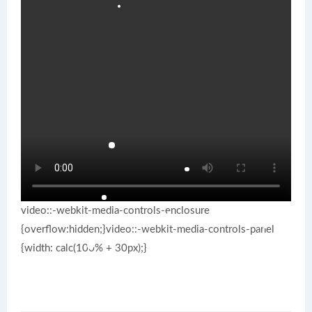
video::-webkit-media-controls-enclosure
{overflow:hidden;}video::-webkit-media-controls-panel
{width: calc(100% + 30px);}