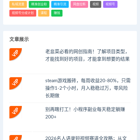
私域流量
精准创业粉
精准引流
网盘拉新
视频
视频号
视频号分成计划
课程
赚钱
文章展示
老韭菜必看的网创指南！了解项目类型，
才能找到好的项目，才能拿到想要的结果
steam游戏搬砖，每周收益20-80%，只需
操作1-2个小时，月入稳稳过万，零风险
长期做
别再瞎打工！小程序副业每天稳定躺赚
200+
2026名人语录短视频赛道全攻略；从文