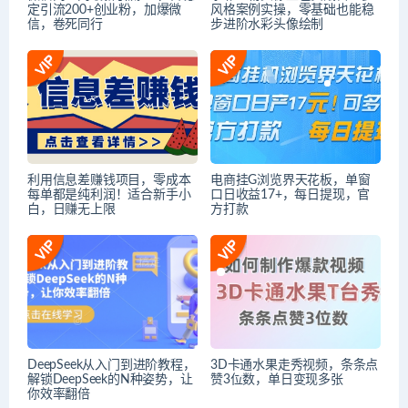
定引流200+创业粉，加爆微
风格案例实操，零基础也能稳
信，卷死同行
步进阶水彩头像绘制
利用信息差赚钱项目，零成本
电商挂G浏览界天花板，单窗
每单都是纯利润！适合新手小
口日收益17+，每日提现，官
白，日赚无上限
方打款
DeepSeek从入门到进阶教程，
3D卡通水果走秀视频，条条点
解锁DeepSeek的N种姿势，让
赞3位数，单日变现多张
你效率翻倍