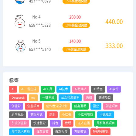
标签
AI
AI一键生成
AI工具
AI技术
AI数字人
AI绘画
AI软件
Deepseek
mp
一键生成
公众号流量主
兼职
兼职项目
创业粉
创业项目
创作者分成计划
创富道场
副业
副业项目
原创视频
变现方式
培训
小红书
小红书电商
小说推文
引流创业粉
快速涨粉
抖音
教程
无人直播
最新赚钱项目
淘宝无人直播
爆款文案
爆款视频
直播带货
短视频带货