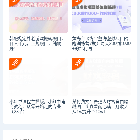
韩服稳定养老游戏搬砖项目，
黄岛主《淘宝蓝海虚拟项目陪
日入千元，正规项目，纯躺
跑训练营7期》每天200到1000
赚！
+的纯利润
小红书课程主播版，小红书电
某付费文：普通人财富自由路
商教程，从零开始走向专业
线图，认真看耐心读，月收入
（23节）
从1w提升至10w+