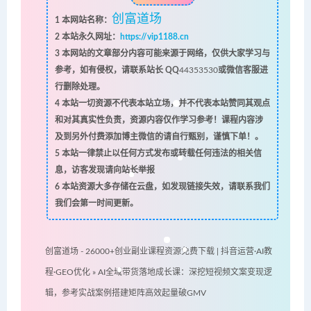
创富道场
1
本网站名称：
2
本站永久网址：
https://vip1188.cn
3
本网站的文章部分内容可能来源于网络，仅供大家学习与
参考，如有侵权，请联系站长 QQ
44353530
或微信客服进
行删除处理。
4
本站一切资源不代表本站立场，并不代表本站赞同其观点
和对其真实性负责，资源内容仅作学习参考！课程内容涉
及到另外付费添加博主微信的请自行甄别，谨慎下单！。
5
本站一律禁止以任何方式发布或转载任何违法的相关信
息，访客发现请向站长举报
6
本站资源大多存储在云盘，如发现链接失效，请联系我们
我们会第一时间更新。
创富道场 - 26000+创业副业课程资源免费下载 | 抖音运营·AI教
程·GEO优化
»
AI全域带货落地成长课：深挖短视频文案变现逻
辑，参考实战案例搭建矩阵高效起量破GMV