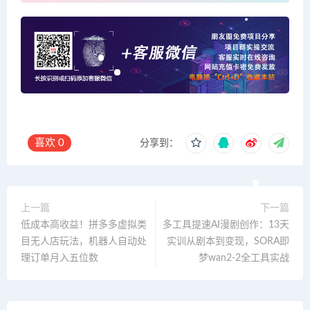
喜欢
0
分享到：
上一篇
下一篇
低成本高收益！拼多多虚拟类
多工具提速AI漫剧创作：13天
目无人店玩法，机器人自动处
实训从剧本到变现，SORA即
理订单月入五位数
梦wan2-2全工具实战