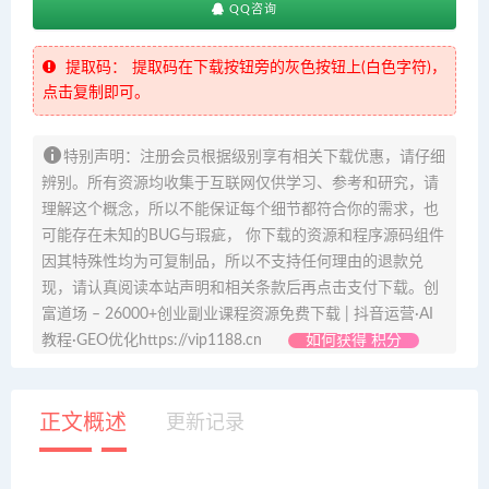
QQ咨询
提取码：
提取码在下载按钮旁的灰色按钮上(白色字符)，
点击复制即可。
特别声明：注册会员根据级别享有相关下载优惠，请仔细
辨别。所有资源均收集于互联网仅供学习、参考和研究，请
理解这个概念，所以不能保证每个细节都符合你的需求，也
可能存在未知的BUG与瑕疵， 你下载的资源和程序源码组件
因其特殊性均为可复制品，所以不支持任何理由的退款兑
现，请认真阅读本站声明和相关条款后再点击支付下载。创
富道场 – 26000+创业副业课程资源免费下载 | 抖音运营·AI
教程·GEO优化https://vip1188.cn
如何获得 积分
正文概述
更新记录