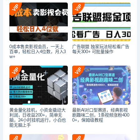
0成本售卖影视会员，一天上
广告联盟 独家玩法轻松看广告
百单，轻松日入4位数，月入3
每天300+ 可批量操作
w+
黄金量化挂机，小资金撬动大
最新AI对口型赛道，经典影视
利润，日收益200+，简单无
剧趣味二创，1条视频涨粉400
脑，24小时挂机运行，小白也
0+，保姆级教程
能无脑上手