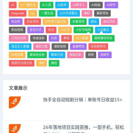
AI
AI一键生成
AI工具
AI技术
AI数字人
AI绘画
AI软件
Deepseek
mp
一键生成
公众号流量主
兼职
兼职项目
创业粉
创业项目
创作者分成计划
创富道场
副业
副业项目
原创视频
变现方式
培训
小红书
小红书电商
小说推文
引流创业粉
快速涨粉
抖音
教程
无人直播
最新赚钱项目
淘宝无人直播
爆款文案
爆款视频
直播带货
短视频带货
私域流量
精准创业粉
精准引流
网盘拉新
视频
视频号
视频号分成计划
课程
赚钱
文章展示
快手全自动短剧分销｜单账号日收益15+
26年落地项目实践首推，一部手机，轻松