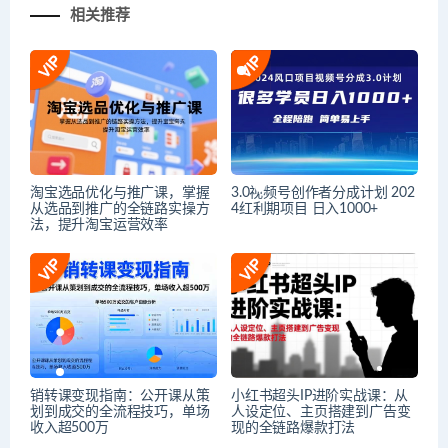
相关推荐
淘宝选品优化与推广课，掌握
3.0视频号创作者分成计划 202
从选品到推广的全链路实操方
4红利期项目 日入1000+
法，提升淘宝运营效率
销转课变现指南：公开课从策
小红书超头IP进阶实战课：从
划到成交的全流程技巧，单场
人设定位、主页搭建到广告变
收入超500万
现的全链路爆款打法