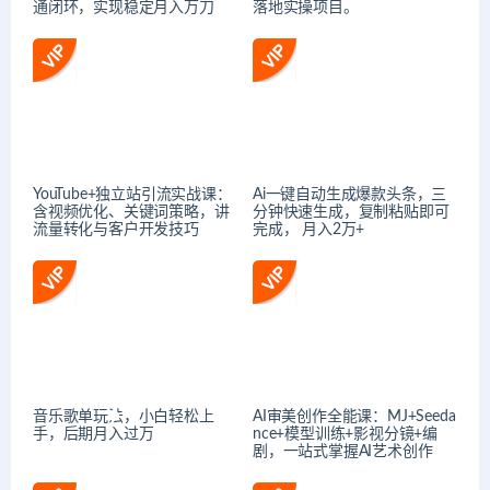
通闭环，实现稳定月入万刀
落地实操项目。
YouTube+独立站引流实战课：
Ai一键自动生成爆款头条，三
含视频优化、关键词策略，讲
分钟快速生成，复制粘贴即可
流量转化与客户开发技巧
完成， 月入2万+
音乐歌单玩法，小白轻松上
AI审美创作全能课：MJ+Seeda
手，后期月入过万
nce+模型训练+影视分镜+编
剧，一站式掌握AI艺术创作