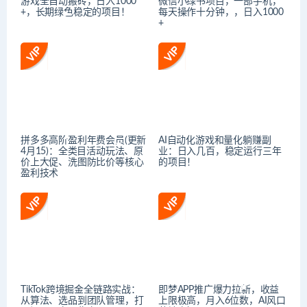
游戏全自动搬砖，日入1000
微信小绿书项目，一部手机，
+，长期绿色稳定的项目！
每天操作十分钟，，日入1000
+
拼多多高阶盈利年费会员(更新
AI自动化游戏和量化躺赚副
4月15)：全类目活动玩法、原
业：日入几百，稳定运行三年
价上大促、洗图防比价等核心
的项目！
盈利技术
TikTok跨境掘金全链路实战：
即梦APP推广爆力拉新，收益
从算法、选品到团队管理，打
上限极高，月入6位数，AI风口