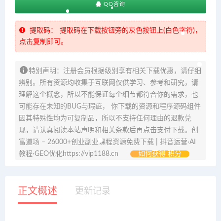
QQ咨询
提取码：
提取码在下载按钮旁的灰色按钮上(白色字符)，
点击复制即可。
特别声明：注册会员根据级别享有相关下载优惠，请仔细
辨别。所有资源均收集于互联网仅供学习、参考和研究，请
理解这个概念，所以不能保证每个细节都符合你的需求，也
可能存在未知的BUG与瑕疵， 你下载的资源和程序源码组件
因其特殊性均为可复制品，所以不支持任何理由的退款兑
现，请认真阅读本站声明和相关条款后再点击支付下载。创
富道场 – 26000+创业副业课程资源免费下载 | 抖音运营·AI
教程·GEO优化https://vip1188.cn
如何获得 积分
正文概述
更新记录