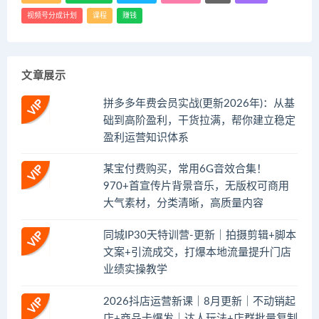
视频号分成计划
课程
赚钱
文章展示
拼多多年费会员实战(更新2026年)：从基
础到高阶盈利，干货拉满，帮你建立稳定
盈利运营知识体系
某宝付费购买，常用6G音效合集！
970+首宣传片背景音乐，无版权可商用
大气素材，分类清晰，高质量内容
同城IP30天特训营-更新｜拍摄剪辑+脚本
文案+引流成交，打爆本地流量提升门店
业绩实操教学
2026抖店运营新课｜8月更新｜不动销起
店+商品卡爆发｜达人玩法+店群批量复制