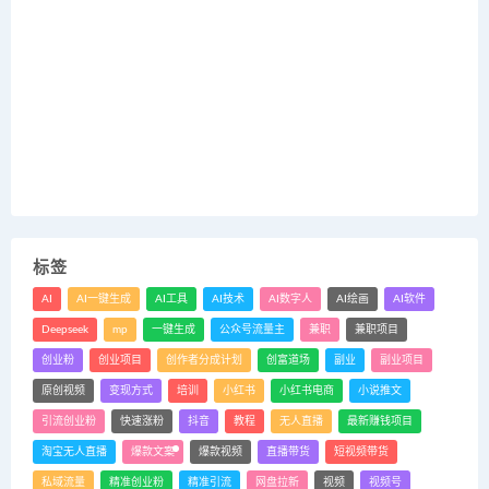
标签
AI
AI一键生成
AI工具
AI技术
AI数字人
AI绘画
AI软件
Deepseek
mp
一键生成
公众号流量主
兼职
兼职项目
创业粉
创业项目
创作者分成计划
创富道场
副业
副业项目
原创视频
变现方式
培训
小红书
小红书电商
小说推文
引流创业粉
快速涨粉
抖音
教程
无人直播
最新赚钱项目
淘宝无人直播
爆款文案
爆款视频
直播带货
短视频带货
私域流量
精准创业粉
精准引流
网盘拉新
视频
视频号