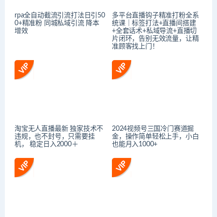
rpa全自动截流引流打法日引50
多平台直播钩子精准打粉全系
0+精准粉 同城私域引流 降本
统课｜标签打法+直播间搭建
增效
+全套话术+私域导流+直播切
片闭环，告别无效流量，让精
准顾客找上门！
淘宝无人直播最新 独家技术不
2024视频号三国冷门赛道掘
违规，也不封号，只需要挂
金，操作简单轻松上手，小白
机， 稳定日入2000＋
也能月入1000+