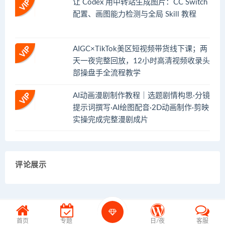
让 Codex 用中转站生成图片：CC Switch
配置、画图能力检测与全局 Skill 教程
AIGC×TikTok美区短视频带货线下课；两
天一夜完整回放，12小时高清视频收录头
部操盘手全流程教学
AI动画漫剧制作教程｜选题剧情构思·分镜
提示词撰写·AI绘图配音·2D动画制作·剪映
实操完成完整漫剧成片
评论展示
首页
专题
日/夜
客服