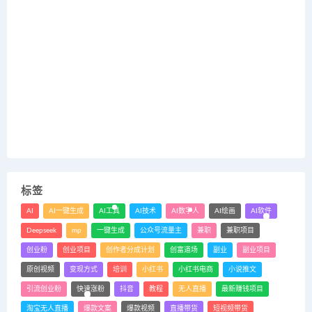
标签
AI
AI一键生成
AI工具
AI技术
AI数字人
AI绘画
AI软件
Deepseek
mp
一键生成
公众号流量主
兼职
兼职项目
创业粉
创业项目
创作者分成计划
创富道场
副业
副业项目
原创视频
变现方式
培训
小红书
小红书电商
小说推文
引流创业粉
快速涨粉
抖音
教程
无人直播
最新赚钱项目
淘宝无人直播
爆款文案
爆款视频
直播带货
短视频带货