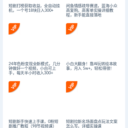
短剧打榜获取收益，全自动挂
闲鱼情感疏导赛道，蓝海小众
机，一个号18块日入300+
高复购，高客单实操详细教
程，新手能直接落地
24年色粉变现全新模式，几分
小白大翻身！靠AI玩转绘本故
钟做好一个视频，小白可上
事，月入 5w+，轻松得很！
手，每天半小时收入300+
短剧新手快速上手课，0粉短
短剧拉新名场面盘点玩法文案
剧推广教程（98节视频课）
怎么写，详细实操课