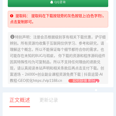
QQ咨询
提取码：
提取码在下载按钮旁的灰色按钮上(白色字符)，
点击复制即可。
特别声明：注册会员根据级别享有相关下载优惠，请仔细
辨别。所有资源均收集于互联网仅供学习、参考和研究，请
理解这个概念，所以不能保证每个细节都符合你的需求，也
可能存在未知的BUG与瑕疵， 你下载的资源和程序源码组件
因其特殊性均为可复制品，所以不支持任何理由的退款兑
现，请认真阅读本站声明和相关条款后再点击支付下载。创
富道场 – 26000+创业副业课程资源免费下载 | 抖音运营·AI
教程·GEO优化https://vip1188.cn
如何获得 积分
正文概述
更新记录