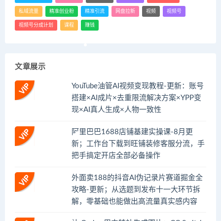
私域流量
精准创业粉
精准引流
网盘拉新
视频
视频号
视频号分成计划
课程
赚钱
文章展示
YouTube油管AI视频变现教程-更新：账号
搭建×AI成片×去重限流解决方案×YPP变
现×AI真人生成×人物一致性
阿里巴巴1688店铺基建实操课-8月更
新；工作台下载到旺铺装修客服分流，手
把手搞定开店全部必备操作
外面卖188的抖音AI伪记录片赛道掘金全
攻略-更新；从选题到发布十一大环节拆
解，零基础也能做出高流量真实感内容