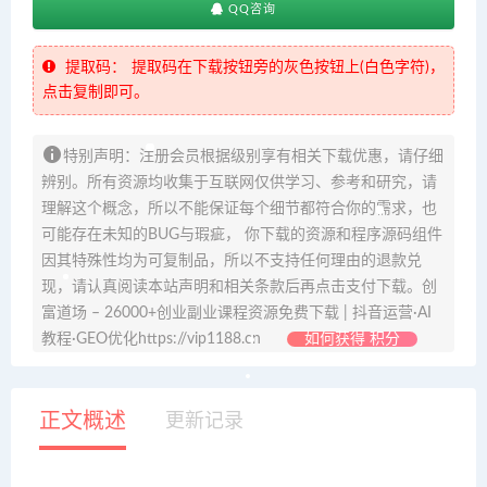
QQ咨询
提取码：
提取码在下载按钮旁的灰色按钮上(白色字符)，
点击复制即可。
特别声明：注册会员根据级别享有相关下载优惠，请仔细
辨别。所有资源均收集于互联网仅供学习、参考和研究，请
理解这个概念，所以不能保证每个细节都符合你的需求，也
可能存在未知的BUG与瑕疵， 你下载的资源和程序源码组件
因其特殊性均为可复制品，所以不支持任何理由的退款兑
现，请认真阅读本站声明和相关条款后再点击支付下载。创
富道场 – 26000+创业副业课程资源免费下载 | 抖音运营·AI
教程·GEO优化https://vip1188.cn
如何获得 积分
正文概述
更新记录