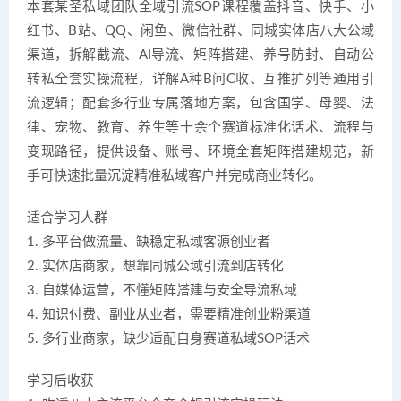
本套某圣私域团队全域引流SOP课程覆盖抖音、快手、小
红书、B站、QQ、闲鱼、微信社群、同城实体店八大公域
渠道，拆解截流、AI导流、矩阵搭建、养号防封、自动公
转私全套实操流程，详解A种B问C收、互推扩列等通用引
流逻辑；配套多行业专属落地方案，包含国学、母婴、法
律、宠物、教育、养生等十余个赛道标准化话术、流程与
变现路径，提供设备、账号、环境全套矩阵搭建规范，新
手可快速批量沉淀精准私域客户并完成商业转化。
适合学习人群
1. 多平台做流量、缺稳定私域客源创业者
2. 实体店商家，想靠同城公域引流到店转化
3. 自媒体运营，不懂矩阵搭建与安全导流私域
4. 知识付费、副业从业者，需要精准创业粉渠道
5. 多行业商家，缺少适配自身赛道私域SOP话术
学习后收获