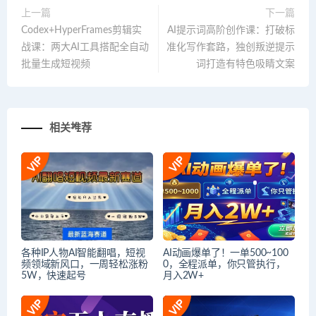
上一篇
下一篇
Codex+HyperFrames剪辑实
AI提示词高阶创作课：打破标
战课：两大AI工具搭配全自动
准化写作套路，独创叛逆提示
批量生成短视频
词打造有特色吸睛文案
相关推荐
各种IP人物AI智能翻唱，短视
AI动画爆单了！一单500~100
频领域新风口，一周轻松涨粉
0，全程派单，你只管执行，
5W，快速起号
月入2W+