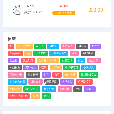
标签
AI
AI一键生成
AI工具
AI技术
AI数字人
AI绘画
AI软件
Deepseek
mp
一键生成
公众号流量主
兼职
兼职项目
创业粉
创业项目
创作者分成计划
创富道场
副业
副业项目
原创视频
变现方式
培训
小红书
小红书电商
小说推文
引流创业粉
快速涨粉
抖音
教程
无人直播
最新赚钱项目
淘宝无人直播
爆款文案
爆款视频
直播带货
短视频带货
私域流量
精准创业粉
精准引流
网盘拉新
视频
视频号
视频号分成计划
课程
赚钱