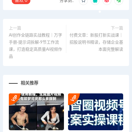
喜欢
0
分享到：
上一篇
下一篇
AI创作全链路实战教程｜万字
付费文章：新股打新实战课｜
手册·提示词拆解·9节工作流
招股说明书精读，存储企业基
课，打造稳定高质量AI视频作
本面完整解读
品
相关推荐