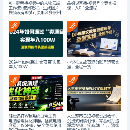
Ai一键替换视频中的人物云端
晶姐说直播·视频号全案实操
工作流+使用教程，生成图片
课，从0-1全流程
视频没有即梦可灵那么多限制
2024年如何通过“卖项目”实现
小说推文故事混剪账号运营实
年入100W
操，全程干货
轻松吊打Win系统自带工具！
人生观察员短视频实战教学，
电脑清理优化神器，拯救电脑
沉浸式剧情创作，零基础打造
容量，仅5MB，完全免费使用
爆款视频，接商单广告，独家