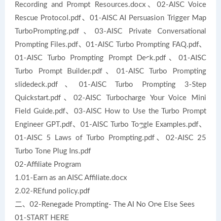
Recording and Prompt Resources.docx、02-AISC Voice
Rescue Protocol.pdf、01-AISC AI Persuasion Trigger Map
TurboPrompting.pdf、03-AISC Private Conversational
Prompting Files.pdf、01-AISC Turbo Prompting FAQ.pdf、
01-AISC Turbo Prompting Prompt Deck.pdf、01-AISC
Turbo Prompt Builder.pdf、01-AISC Turbo Prompting
slidedeck.pdf、01-AISC Turbo Prompting 3-Step
Quickstart.pdf、02-AISC Turbocharge Your Voice Mini
Field Guide.pdf、03-AISC How to Use the Turbo Prompt
Engineer GPT.pdf、01-AISC Turbo Toggle Examples.pdf、
01-AISC 5 Laws of Turbo Prompting.pdf、02-AISC 25
Turbo Tone Plug Ins.pdf
02-Affiliate Program
1.01-Earn as an AISC Affiliate.docx
2.02-REfund policy.pdf
二、02-Renegade Prompting- The AI No One Else Sees
01-START HERE