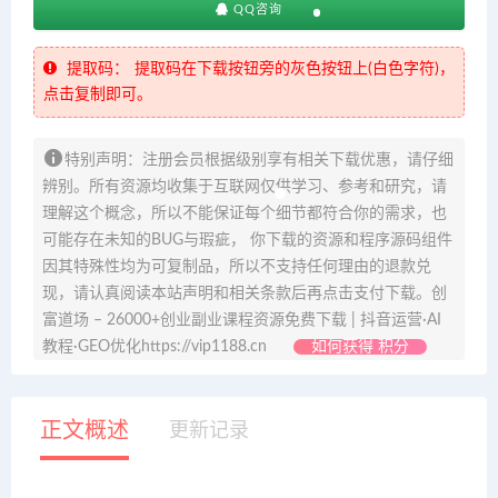
QQ咨询
提取码：
提取码在下载按钮旁的灰色按钮上(白色字符)，
点击复制即可。
特别声明：注册会员根据级别享有相关下载优惠，请仔细
辨别。所有资源均收集于互联网仅供学习、参考和研究，请
理解这个概念，所以不能保证每个细节都符合你的需求，也
可能存在未知的BUG与瑕疵， 你下载的资源和程序源码组件
因其特殊性均为可复制品，所以不支持任何理由的退款兑
现，请认真阅读本站声明和相关条款后再点击支付下载。创
富道场 – 26000+创业副业课程资源免费下载 | 抖音运营·AI
教程·GEO优化https://vip1188.cn
如何获得 积分
正文概述
更新记录