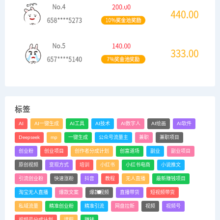
标签
AI
AI一键生成
AI工具
AI技术
AI数字人
AI绘画
AI软件
Deepseek
mp
一键生成
公众号流量主
兼职
兼职项目
创业粉
创业项目
创作者分成计划
创富道场
副业
副业项目
原创视频
变现方式
培训
小红书
小红书电商
小说推文
引流创业粉
快速涨粉
抖音
教程
无人直播
最新赚钱项目
淘宝无人直播
爆款文案
爆款视频
直播带货
短视频带货
私域流量
精准创业粉
精准引流
网盘拉新
视频
视频号
视频号分成计划
课程
赚钱