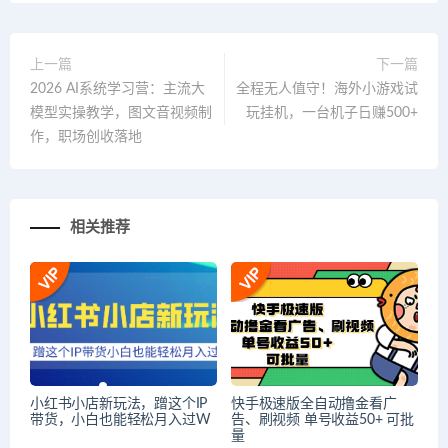
上一篇
下一篇
2026 AI系统学习营：主流大
全程无人值守！海外小游戏试
模型实操教学，图文音视频制
玩挂机，一台机子日赚500+
作，职场创收落地
相关推荐
小红书小店新玩法，蹭这个IP
快手极速版全自动撸金看广
带货，小白也能轻松月入过W
告、刷视频 单号收益50+ 可批
量