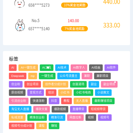
标签
AI
AI一键生成
AI工具
AI技术
AI数字人
AI绘画
AI软件
Deepseek
mp
一键生成
公众号流量主
兼职
兼职项目
创业粉
创业项目
创作者分成计划
创富道场
副业
副业项目
原创视频
变现方式
培训
小红书
小红书电商
小说推文
引流创业粉
快速涨粉
抖音
教程
无人直播
最新赚钱项目
淘宝无人直播
爆款文案
爆款视频
直播带货
短视频带货
私域流量
精准创业粉
精准引流
网盘拉新
视频
视频号
视频号分成计划
课程
赚钱