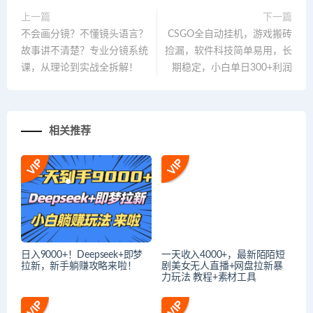
上一篇
下一篇
不会画分镜？不懂镜头语言？
CSGO全自动挂机，游戏搬砖
故事讲不清楚？专业分镜系统
捡漏，软件科技简单易用，长
课，从理论到实战全拆解！
期稳定，小白单日300+利润
相关推荐
日入9000+！Deepseek+即梦
一天收入4000+，最新陌陌短
拉新，新手躺赚攻略来啦！
剧美女无人直播+网盘拉新暴
力玩法 教程+素材工具