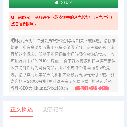
QQ咨询
提取码：
提取码在下载按钮旁的灰色按钮上(白色字符)，
点击复制即可。
特别声明：注册会员根据级别享有相关下载优惠，请仔细
辨别。所有资源均收集于互联网仅供学习、参考和研究，请
理解这个概念，所以不能保证每个细节都符合你的需求，也
可能存在未知的BUG与瑕疵， 你下载的资源和程序源码组件
因其特殊性均为可复制品，所以不支持任何理由的退款兑
现，请认真阅读本站声明和相关条款后再点击支付下载。创
富道场 – 26000+创业副业课程资源免费下载 | 抖音运营·AI
教程·GEO优化https://vip1188.cn
如何获得 积分
正文概述
更新记录