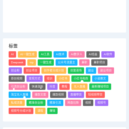
标签
AI
AI一键生成
AI工具
AI技术
AI数字人
AI绘画
AI软件
Deepseek
mp
一键生成
公众号流量主
兼职
兼职项目
创业粉
创业项目
创作者分成计划
创富道场
副业
副业项目
原创视频
变现方式
培训
小红书
小红书电商
小说推文
引流创业粉
快速涨粉
抖音
教程
无人直播
最新赚钱项目
淘宝无人直播
爆款文案
爆款视频
直播带货
短视频带货
私域流量
精准创业粉
精准引流
网盘拉新
视频
视频号
视频号分成计划
课程
赚钱