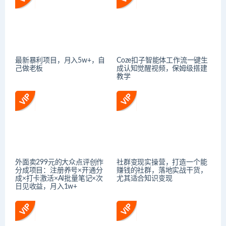
最新暴利项目，月入5w+，自
Coze扣子智能体工作流一键生
己做老板
成认知觉醒视频，保姆级搭建
教学
外面卖299元的大众点评创作
社群变现实操营，打造一个能
分成项目：注册养号×开通分
赚钱的社群，落地实战干货，
成×打卡激活×AI批量笔记×次
尤其适合知识变现
日见收益，月入1w+