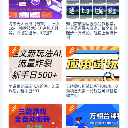
淘宝无人直播【最新】，日入
知识梦核物语视频制作教学，
1k+，独家技术，无违规无封
抖音最近爆火赛道，每个视频
号，开播就出单，可矩阵
起步十万点赞，轻松上精选计
划
小说推文新玩法AI绘画，流量
无限薅应用试玩项目0成本，0
炸裂，新手日500+
撸项目无需一分钱就可以轻松
薅羊毛