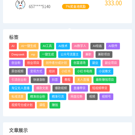
标签
AI
AI一键生成
AI工具
AI技术
AI数字人
AI绘画
AI软件
Deepseek
mp
一键生成
公众号流量主
兼职
兼职项目
创业粉
创业项目
创作者分成计划
创富道场
副业
副业项目
原创视频
变现方式
培训
小红书
小红书电商
小说推文
引流创业粉
快速涨粉
抖音
教程
无人直播
最新赚钱项目
淘宝无人直播
爆款文案
爆款视频
直播带货
短视频带货
私域流量
精准创业粉
精准引流
网盘拉新
视频
视频号
视频号分成计划
课程
赚钱
文章展示