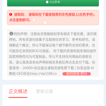
QQ咨询
提取码：
提取码在下载按钮旁的灰色按钮上(白色字符)，
点击复制即可。
特别声明：注册会员根据级别享有相关下载优惠，请仔细
辨别。所有资源均收集于互联网仅供学习、参考和研究，请
理解这个概念，所以不能保证每个细节都符合你的需求，也
可能存在未知的BUG与瑕疵， 你下载的资源和程序源码组件
因其特殊性均为可复制品，所以不支持任何理由的退款兑
现，请认真阅读本站声明和相关条款后再点击支付下载。创
富道场 – 26000+创业副业课程资源免费下载 | 抖音运营·AI
教程·GEO优化https://vip1188.cn
如何获得 积分
正文概述
更新记录