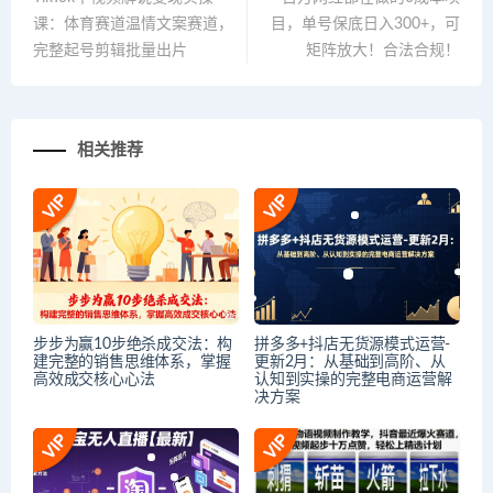
课：体育赛道温情文案赛道，
目，单号保底日入300+，可
完整起号剪辑批量出片
矩阵放大！合法合规！
相关推荐
步步为赢10步绝杀成交法：构
拼多多+抖店无货源模式运营-
建完整的销售思维体系，掌握
更新2月：从基础到高阶、从
高效成交核心心法
认知到实操的完整电商运营解
决方案