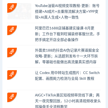
YouTube油管AI视频变现教程-更新：账号
搭建×AI成片×去重限流解决方案×YPP变
现×AI真人生成×人物一致性
阿里巴巴1688店铺基建实操课-8月更
新；工作台下载到旺铺装修客服分流，手
把手搞定开店全部必备操作
外面卖188的抖音AI伪记录片赛道掘金全
攻略-更新；从选题到发布十一大环节拆
解，零基础也能做出高流量真实感内容
让 Codex 用中转站生成图片：CC Switch
配置、画图能力检测与全局 Skill 教程
AIGC×TikTok美区短视频带货线下课；两
天一夜完整回放，12小时高清视频收录头
部操盘手全流程教学