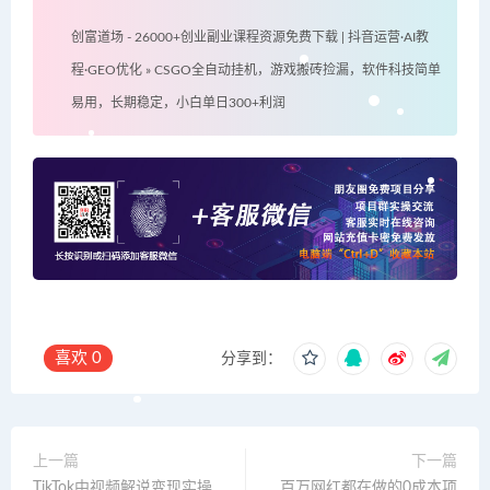
创富道场 - 26000+创业副业课程资源免费下载 | 抖音运营·AI教
程·GEO优化
»
CSGO全自动挂机，游戏搬砖捡漏，软件科技简单
易用，长期稳定，小白单日300+利润
喜欢
0
分享到：
上一篇
下一篇
TikTok中视频解说变现实操
百万网红都在做的0成本项