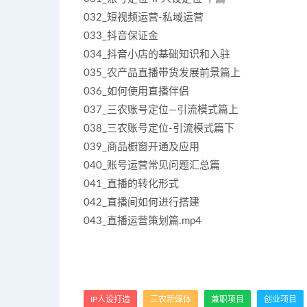
032_短视频运营-私域运营
033_抖音保证金
034_抖音小店的基础知识和入驻
035_农产品直播带货发展前景篇上
036_如何使用直播伴侣
037_三农账号定位—引流模式篇上
038_三农账号定位-引流模式篇下
039_商品橱窗开通及应用
040_账号运营常见问题汇总篇
041_直播的转化形式
042_直播间如何进行搭建
043_直播运营策划篇.mp4
IP人设打造
三农新媒体
兼职项目
创业项目