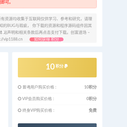
制即可。
所有资源均收集于互联网仅供学习、参考和研究，请理
的BUG与瑕疵， 你下载的资源和程序源码组件因其
本站声明和相关条款后再点击支付下载。创富道场 –
ip1188.cn
如何获得 积分
10
积分
普通用户购买价格 :
10积分
VIP会员购买价格 :
0积分
终身VIP购买价格 :
免费