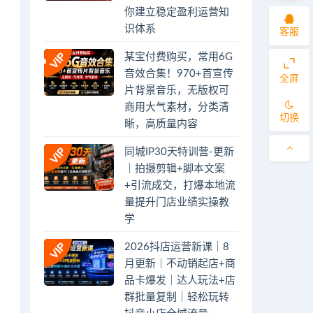
你建立稳定盈利运营知
识体系
客服
某宝付费购买，常用6G
音效合集！970+首宣传
全屏
片背景音乐，无版权可
商用大气素材，分类清
切换
晰，高质量内容
同城IP30天特训营-更新
｜拍摄剪辑+脚本文案
+引流成交，打爆本地流
量提升门店业绩实操教
学
2026抖店运营新课｜8
月更新｜不动销起店+商
品卡爆发｜达人玩法+店
群批量复制｜轻松玩转