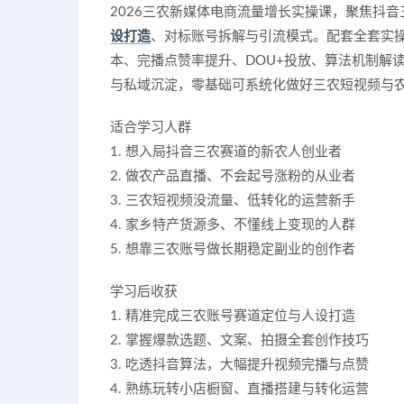
2026三农新媒体电商流量增长实操课，聚焦抖
设打造
、对标账号拆解与引流模式。配套全套实
本、完播点赞率提升、DOU+投放、算法机制解
与私域沉淀，零基础可系统化做好三农短视频与
适合学习人群
1. 想入局抖音三农赛道的新农人创业者
2. 做农产品直播、不会起号涨粉的从业者
3. 三农短视频没流量、低转化的运营新手
4. 家乡特产货源多、不懂线上变现的人群
5. 想靠三农账号做长期稳定副业的创作者
学习后收获
1. 精准完成三农账号赛道定位与人设打造
2. 掌握爆款选题、文案、拍摄全套创作技巧
3. 吃透抖音算法，大幅提升视频完播与点赞
4. 熟练玩转小店橱窗、直播搭建与转化运营