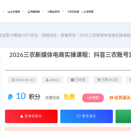
能
企业管理
电脑课程
精品资料
✎项目实操
认知突围
音运营·AI教程·GEO优化
网络创业
直播带货
2026三农新媒体电商实操课
>
>
>
2026-06-22
admin
已收录
已售292次
10
积分
免费
该资源永
优惠信息:
VIP特权
登录后购买
暂无演示