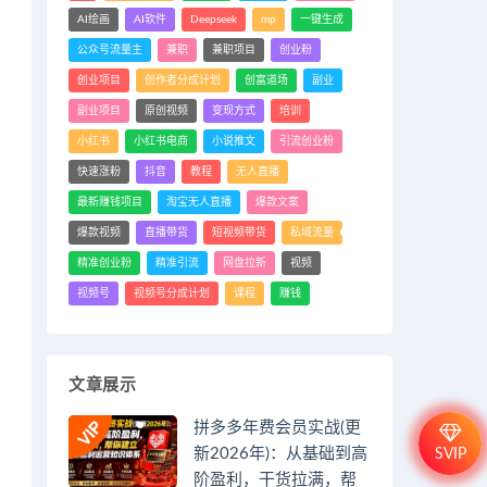
AI绘画
AI软件
Deepseek
mp
一键生成
公众号流量主
兼职
兼职项目
创业粉
创业项目
创作者分成计划
创富道场
副业
副业项目
原创视频
变现方式
培训
小红书
小红书电商
小说推文
引流创业粉
快速涨粉
抖音
教程
无人直播
最新赚钱项目
淘宝无人直播
爆款文案
爆款视频
直播带货
短视频带货
私域流量
精准创业粉
精准引流
网盘拉新
视频
视频号
视频号分成计划
课程
赚钱
文章展示
拼多多年费会员实战(更
新2026年)：从基础到高
SVIP
阶盈利，干货拉满，帮