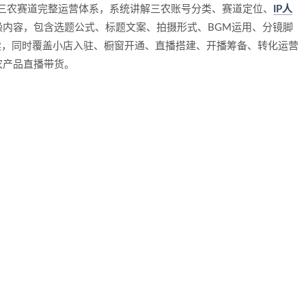
音三农赛道完整运营体系，系统讲解三农账号分类、赛道定位、
IP人
操内容，包含选题公式、标题文案、拍摄形式、BGM运用、分镜脚
读，同时覆盖小店入驻、橱窗开通、直播搭建、开播筹备、转化运营
农产品直播带货。