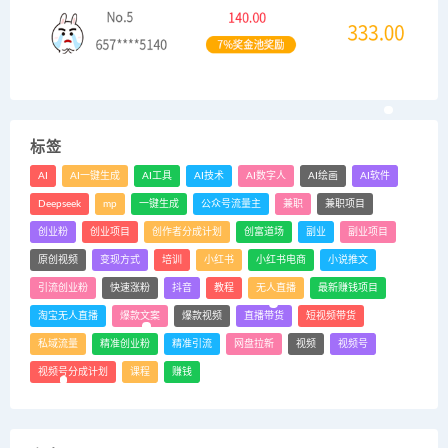
标签
AI
AI一键生成
AI工具
AI技术
AI数字人
AI绘画
AI软件
Deepseek
mp
一键生成
公众号流量主
兼职
兼职项目
创业粉
创业项目
创作者分成计划
创富道场
副业
副业项目
原创视频
变现方式
培训
小红书
小红书电商
小说推文
引流创业粉
快速涨粉
抖音
教程
无人直播
最新赚钱项目
淘宝无人直播
爆款文案
爆款视频
直播带货
短视频带货
私域流量
精准创业粉
精准引流
网盘拉新
视频
视频号
视频号分成计划
课程
赚钱