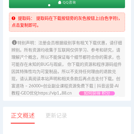
QQ咨询
提取码：
提取码在下载按钮旁的灰色按钮上(白色字符)，
点击复制即可。
特别声明：注册会员根据级别享有相关下载优惠，请仔细
辨别。所有资源均收集于互联网仅供学习、参考和研究，请
理解这个概念，所以不能保证每个细节都符合你的需求，也
可能存在未知的BUG与瑕疵， 你下载的资源和程序源码组件
因其特殊性均为可复制品，所以不支持任何理由的退款兑
现，请认真阅读本站声明和相关条款后再点击支付下载。创
富道场 – 26000+创业副业课程资源免费下载 | 抖音运营·AI
教程·GEO优化https://vip1188.cn
如何获得 积分
正文概述
更新记录