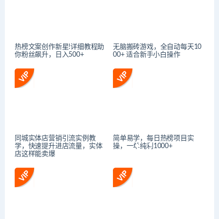
热榜文案创作新星!详细教程助
无脑搬砖游戏，全自动每天10
你粉丝飙升，日入500+
00+ 适合新手小白操作
同城实体店营销引流实例教
简单易学，每日热榜项目实
学，快速提升进店流量，实体
操，一单纯利1000+
店这样能卖爆