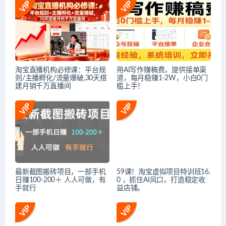
淘宝直播机构必修课：平台规
用AI写作赚稿费，提供接单渠
则/主播孵化/流量爆破,30天搭
道，每月稳赚1-2W，小白0门
建月销千万直播间
槛上手！
最新截图搬砖项目，一部手机
59课！淘宝虚拟项目特训班16.
日赚100-200＋ 人人可做，有
0 ，抓住AI风口，打造稳定收
手就行
益店铺。