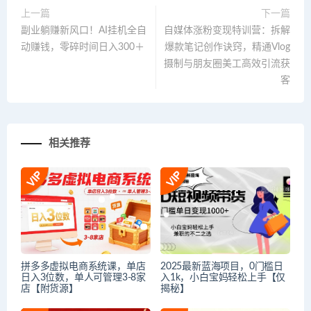
上一篇
下一篇
副业躺赚新风口！AI挂机全自
自媒体涨粉变现特训营：拆解
动赚钱，零碎时间日入300＋
爆款笔记创作诀窍，精通Vlog
摄制与朋友圈美工高效引流获
客
相关推荐
拼多多虚拟电商系统课，单店
2025最新蓝海项目，0门槛日
日入3位数，单人可管理3-8家
入1k，小白宝妈轻松上手【仅
店【附货源】
揭秘】