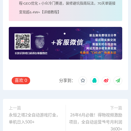
程·GEO优化
»
小众冷门赛道，装修避坑指南玩法，70天单链接
变现超6.4W+【详细教程】
喜欢
0
分享到：
上一篇
下一篇
永恒之塔2全自动游戏打金，
26年6月必做！得物视频激励
单机日入500+
项目，全自动运营单号月利润
3600+