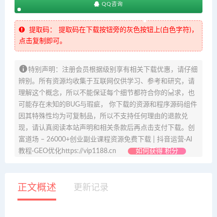
QQ咨询
提取码：
提取码在下载按钮旁的灰色按钮上(白色字符)，
点击复制即可。
特别声明：注册会员根据级别享有相关下载优惠，请仔细
辨别。所有资源均收集于互联网仅供学习、参考和研究，请
理解这个概念，所以不能保证每个细节都符合你的需求，也
可能存在未知的BUG与瑕疵， 你下载的资源和程序源码组件
因其特殊性均为可复制品，所以不支持任何理由的退款兑
现，请认真阅读本站声明和相关条款后再点击支付下载。创
富道场 – 26000+创业副业课程资源免费下载 | 抖音运营·AI
教程·GEO优化https://vip1188.cn
如何获得 积分
正文概述
更新记录