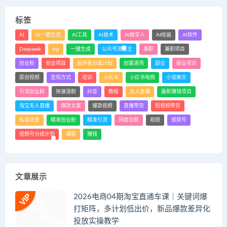
标签
AI
AI一键生成
AI工具
AI技术
AI数字人
AI绘画
AI软件
Deepseek
mp
一键生成
公众号流量主
兼职
兼职项目
创业粉
创业项目
创作者分成计划
创富道场
副业
副业项目
原创视频
变现方式
培训
小红书
小红书电商
小说推文
引流创业粉
快速涨粉
抖音
教程
无人直播
最新赚钱项目
淘宝无人直播
爆款文案
爆款视频
直播带货
短视频带货
私域流量
精准创业粉
精准引流
网盘拉新
视频
视频号
视频号分成计划
课程
赚钱
文章展示
2026电商04期淘宝直通车课｜关键词爆
打矩阵，多计划低出价，新品爆款差异化
投放实操教学