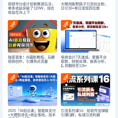
视频号分成计划新赛道玩法，
大眼闲鱼野路子引流创业粉，
单条收益突破了120W，综合
日引50+单日变现四位数
收益在3k上下
独家首发！AI最新教程，玩梗
电商会计7天速成，掌握平台
视频创作，引爆热点流量
取数、财税处理、报表分析，
薪资翻倍至12k+
2025「AI前沿课」智能体支付
引流系列课16：给软件加弹窗
+大模型进化+商业落地，技术
引爆Q群，私域引流利器