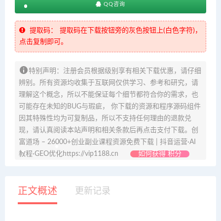
QQ咨询
提取码：
提取码在下载按钮旁的灰色按钮上(白色字符)，
点击复制即可。
特别声明：注册会员根据级别享有相关下载优惠，请仔细
辨别。所有资源均收集于互联网仅供学习、参考和研究，请
理解这个概念，所以不能保证每个细节都符合你的需求，也
可能存在未知的BUG与瑕疵， 你下载的资源和程序源码组件
因其特殊性均为可复制品，所以不支持任何理由的退款兑
现，请认真阅读本站声明和相关条款后再点击支付下载。创
富道场 – 26000+创业副业课程资源免费下载 | 抖音运营·AI
教程·GEO优化https://vip1188.cn
如何获得 积分
正文概述
更新记录