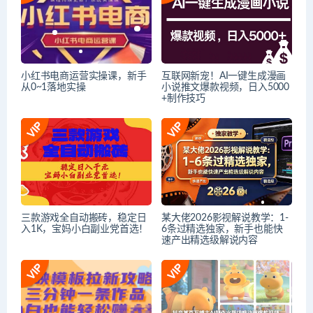
小红书电商运营实操课，​新手
互联网新宠！AI一键生成漫画
从0~1落地实操
小说推文爆款视频，日入5000
+制作技巧
三款游戏全自动搬砖，稳定日
某大佬2026影视解说教学：1-
入1K，宝妈小白副业党首选！
6条过精选独家，新手也能快
速产出精选级解说内容