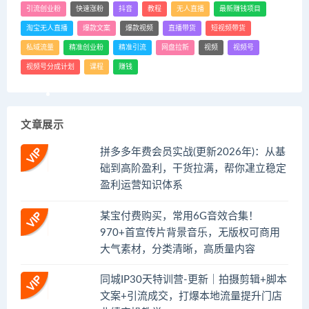
引流创业粉
快速涨粉
抖音
教程
无人直播
最新赚钱项目
淘宝无人直播
爆款文案
爆款视频
直播带货
短视频带货
私域流量
精准创业粉
精准引流
网盘拉新
视频
视频号
视频号分成计划
课程
赚钱
文章展示
拼多多年费会员实战(更新2026年)：从基
础到高阶盈利，干货拉满，帮你建立稳定
盈利运营知识体系
某宝付费购买，常用6G音效合集！
970+首宣传片背景音乐，无版权可商用
大气素材，分类清晰，高质量内容
同城IP30天特训营-更新｜拍摄剪辑+脚本
文案+引流成交，打爆本地流量提升门店