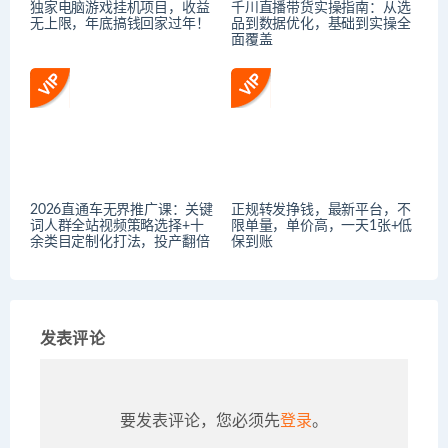
独家电脑游戏挂机项目，收益
千川直播带货实操指南：从选
无上限，年底搞钱回家过年！
品到数据优化，基础到实操全
面覆盖
2026直通车无界推广课：关键
正规转发挣钱，最新平台，不
词人群全站视频策略选择+十
限单量，单价高，一天1张+低
余类目定制化打法，投产翻倍
保到账
发表评论
要发表评论，您必须先
登录
。