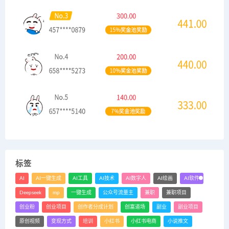
标签
AI
AI一键生成
AI工具
AI技术
AI数字人
AI绘画
AI软件
Deepseek
mp
一键生成
公众号流量主
兼职
兼职项目
创业粉
创业项目
创作者分成计划
创富道场
副业
副业项目
原创视频
变现方式
培训
小红书
小红书电商
小说推文