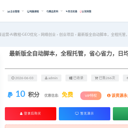
能
企业管理
电脑课程
精品资料
✎项目实操
认知突围
音运营·AI教程·GEO优化
网络创业
创业项目
最新版全自动脚本，全程托管，
>
>
>
最新版全自动脚本，全程托管，省心省力，日均躺
2026-06-03
admin
已收录
已售266次
10
积分
免费
该资源永
优惠信息:
VIP特权
登录后购买
暂无演示