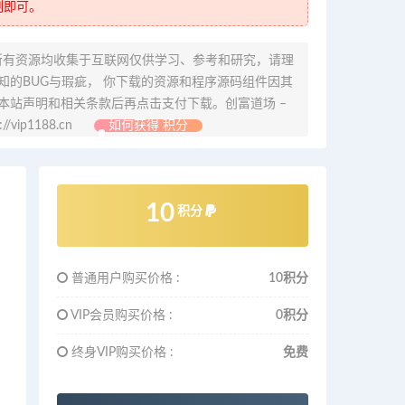
制即可。
所有资源均收集于互联网仅供学习、参考和研究，请理
的BUG与瑕疵， 你下载的资源和程序源码组件因其
本站声明和相关条款后再点击支付下载。创富道场 –
ip1188.cn
如何获得 积分
10
积分
普通用户购买价格 :
10积分
VIP会员购买价格 :
0积分
终身VIP购买价格 :
免费