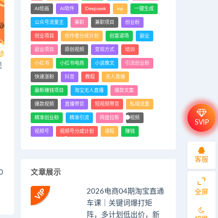
AI绘画
AI软件
Deepseek
mp
一键生成
公众号流量主
兼职
兼职项目
创业粉
创业项目
创作者分成计划
创富道场
副业
副业项目
原创视频
变现方式
培训
小红书
小红书电商
小说推文
引流创业粉
现
快速涨粉
抖音
教程
无人直播
最新赚钱项目
淘宝无人直播
爆款文案
爆款视频
直播带货
短视频带货
私域流量
精准创业粉
精准引流
网盘拉新
视频
SVIP
视频号
视频号分成计划
课程
赚钱
客服
文章展示
0
2026电商04期淘宝直通
全屏
车课｜关键词爆打矩
阵，多计划低出价，新