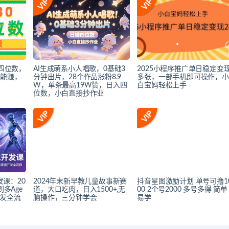
入四位数，
AI生成萌系小人唱歌，0基础3
2025小程序推广单日稳定变
就能赚，
分钟出片，28个作品涨粉8.9
多张，一部手机即可操作，小
W，单条最高19W赞，日入四
白宝妈轻松上手
位数，小白直接抄作业
发课：20
2024年末新早教儿童故事新赛
抖音星图激励计划 单号可撸1
到多Age
道，大口吃肉，日入1500+,无
00 2个号2000 多号多得 简单
开发全流
脑操作，三分钟学会
易学