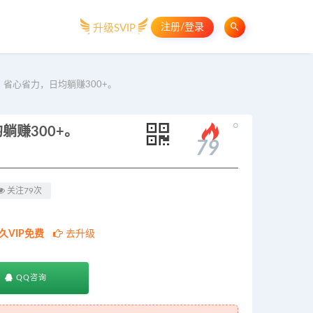
注册/登录
升级SVIP
省心省力，日均躺赚300+。
。
赚300+。
79
关注79次
久VIP免费
去升级
QQ咨询