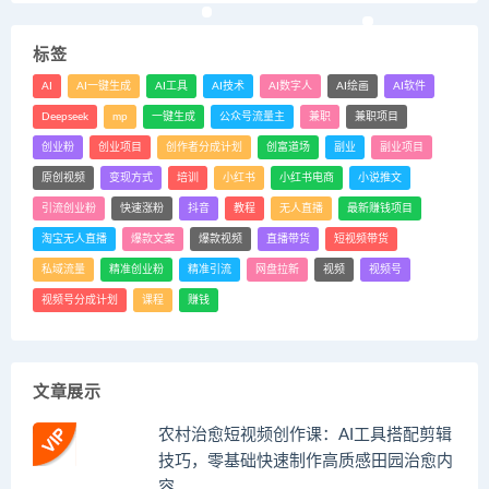
标签
AI
AI一键生成
AI工具
AI技术
AI数字人
AI绘画
AI软件
Deepseek
mp
一键生成
公众号流量主
兼职
兼职项目
创业粉
创业项目
创作者分成计划
创富道场
副业
副业项目
原创视频
变现方式
培训
小红书
小红书电商
小说推文
引流创业粉
快速涨粉
抖音
教程
无人直播
最新赚钱项目
淘宝无人直播
爆款文案
爆款视频
直播带货
短视频带货
私域流量
精准创业粉
精准引流
网盘拉新
视频
视频号
视频号分成计划
课程
赚钱
文章展示
农村治愈短视频创作课：AI工具搭配剪辑
技巧，零基础快速制作高质感田园治愈内
容