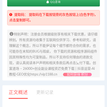
QQ咨询
提取码：
提取码在下载按钮旁的灰色按钮上(白色字符)，
点击复制即可。
特别声明：注册会员根据级别享有相关下载优惠，请仔细
辨别。所有资源均收集于互联网仅供学习、参考和研究，请
理解这个概念，所以不能保证每个细节都符合你的需求，也
可能存在未知的BUG与瑕疵， 你下载的资源和程序源码组件
因其特殊性均为可复制品，所以不支持任何理由的退款兑
现，请认真阅读本站声明和相关条款后再点击支付下载。创
富道场 – 26000+创业副业课程资源免费下载 | 抖音运营·AI
教程·GEO优化https://vip1188.cn
如何获得 积分
正文概述
更新记录