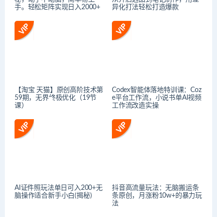
手。轻松矩阵实现日入2000+
异化打法轻松打造爆款
【淘宝 天猫】原创高阶技术第
Codex智能体落地特训课：Coz
59期，无界终极优化（19节
e平台工作流，小说书单AI视频
课）
工作流改造实操
AI证件照玩法单日可入200+无
抖音高流量玩法：无脑搬运条
脑操作适合新手小白(揭秘)
条原创，月涨粉10w+的暴力玩
法