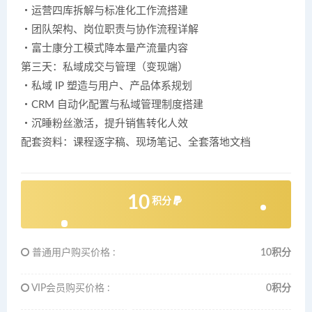
・运营四库拆解与标准化工作流搭建
・团队架构、岗位职责与协作流程详解
・富士康分工模式降本量产流量内容
第三天：私域成交与管理（变现端）
・私域 IP 塑造与用户、产品体系规划
・CRM 自动化配置与私域管理制度搭建
・沉睡粉丝激活，提升销售转化人效
配套资料：课程逐字稿、现场笔记、全套落地文档
10
积分
普通用户购买价格 :
10积分
VIP会员购买价格 :
0积分