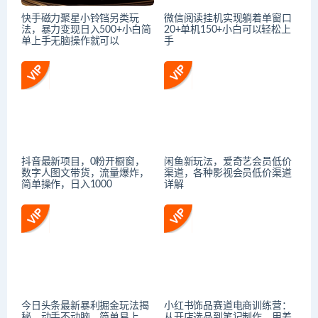
快手磁力聚星小铃铛另类玩
微信阅读挂机实现躺着单窗口
法，暴力变现日入500+小白简
20+单机150+小白可以轻松上
单上手无脑操作就可以
手
抖音最新项目，0粉开橱窗，
闲鱼新玩法，爱奇艺会员低价
数字人图文带货，流量爆炸，
渠道，各种影视会员低价渠道
简单操作，日入1000
详解
今日头条最新暴利掘金玩法揭
小红书饰品赛道电商训练营：
秘，动手不动脑，简单易上
从开店选品到笔记制作，用差