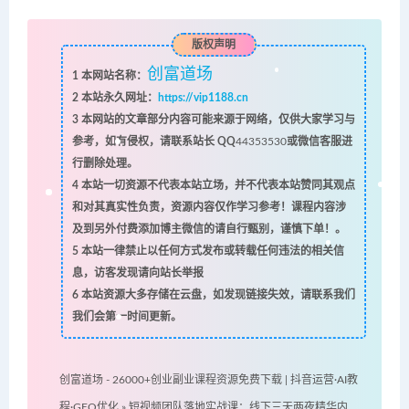
版权声明
创富道场
1
本网站名称：
2
本站永久网址：
https://vip1188.cn
3
本网站的文章部分内容可能来源于网络，仅供大家学习与
参考，如有侵权，请联系站长 QQ
44353530
或微信客服进
行删除处理。
4
本站一切资源不代表本站立场，并不代表本站赞同其观点
和对其真实性负责，资源内容仅作学习参考！课程内容涉
及到另外付费添加博主微信的请自行甄别，谨慎下单！。
5
本站一律禁止以任何方式发布或转载任何违法的相关信
息，访客发现请向站长举报
6
本站资源大多存储在云盘，如发现链接失效，请联系我们
我们会第一时间更新。
创富道场 - 26000+创业副业课程资源免费下载 | 抖音运营·AI教
程·GEO优化
»
短视频团队落地实战课：线下三天两夜精华内