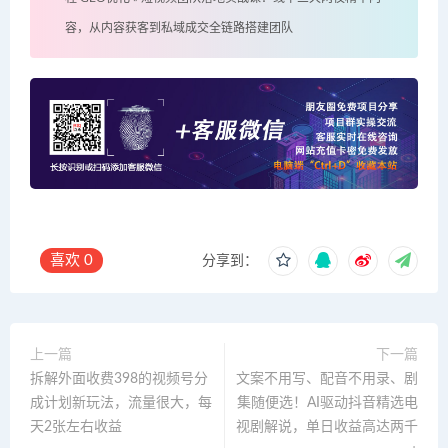
容，从内容获客到私域成交全链路搭建团队
喜欢
0
分享到：
上一篇
下一篇
拆解外面收费398的视频号分
文案不用写、配音不用录、剧
成计划新玩法，流量很大，每
集随便选！AI驱动抖音精选电
天2张左右收益
视剧解说，单日收益高达两千