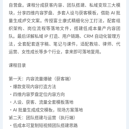
自营盘。课程分成获客内容、团队搭建、私域变现三大模
块，分享四维内容罗盘、多套人设与获客模板，借助 AI 批
量生成成交文案。传授富士康式精细化分工打法，配套组
织架构、岗位流程等落地文件，搭建低成本量产内容团
队。最后详解私域 IP 打造、用户链路、CRM 自动化管理方
法，全套配套逐字稿、笔记与课件，适配教培、律师、代
运营、女性成长等多个行业，拿来即可落地复用。
课程目录
第一天：内容流量爆破（获客端）
・爆款变现内容打造方法
・四维内容罗盘定位内容方向
・人设、获客、流量全套模板落地
・AI 批量生成成交模板，现场方案落地
第二天：团队搭建与运营（执行端）
・低成本可复制短视频团队搭建思路