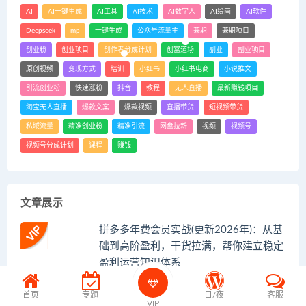
AI
AI一键生成
AI工具
AI技术
AI数字人
AI绘画
AI软件
Deepseek
mp
一键生成
公众号流量主
兼职
兼职项目
创业粉
创业项目
创作者分成计划
创富道场
副业
副业项目
原创视频
变现方式
培训
小红书
小红书电商
小说推文
引流创业粉
快速涨粉
抖音
教程
无人直播
最新赚钱项目
淘宝无人直播
爆款文案
爆款视频
直播带货
短视频带货
私域流量
精准创业粉
精准引流
网盘拉新
视频
视频号
视频号分成计划
课程
赚钱
文章展示
拼多多年费会员实战(更新2026年)：从基
础到高阶盈利，干货拉满，帮你建立稳定
盈利运营知识体系
某宝付费购买，常用6G音效合集！
首页
专题
日/夜
客服
VIP