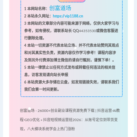
创富道场
1
本网站名称：
2
本站永久网址：
https://vip1188.cn
3
本网站的文章部分内容可能来源于网络，仅供大家学习与
参考，如有侵权，请联系站长 QQ
44353530
或微信客服进
行删除处理。
4
本站一切资源不代表本站立场，并不代表本站赞同其观点
和对其真实性负责，资源内容仅作学习参考！课程内容涉
及到另外付费添加博主微信的请自行甄别，谨慎下单！。
5
本站一律禁止以任何方式发布或转载任何违法的相关信
息，访客发现请向站长举报
6
本站资源大多存储在云盘，如发现链接失效，请联系我们
我们会第一时间更新。
创富道场 - 26000+创业副业课程资源免费下载 | 抖音运营·AI教
程·GEO优化
»
抖音短视频运营班2026：从账号定位到带货变
现，八大模块系统学会上热门涨粉