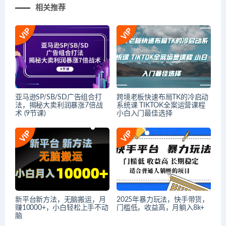
相关推荐
亚马逊SP/SB/SD广告组合打
跨境老板快速布局TK的冷启动
法，揭秘大卖利润暴涨7倍战
系统课 TIKTOK全案运营课程
术 (9节课)
小白入门最佳选择
新平台新方法，无脑搬运，月
2025年暴力玩法，快手带货，
赚10000+，小白轻松上手不动
门槛低，收益高，月躺入8k+
脑