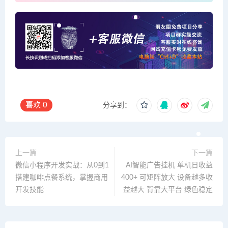
喜欢
0
分享到：
上一篇
下一篇
微信小程序开发实战：从0到1
AI智能广告挂机 单机日收益
搭建咖啡点餐系统，掌握商用
400+ 可矩阵放大 设备越多收
开发技能
益越大 背靠大平台 绿色稳定