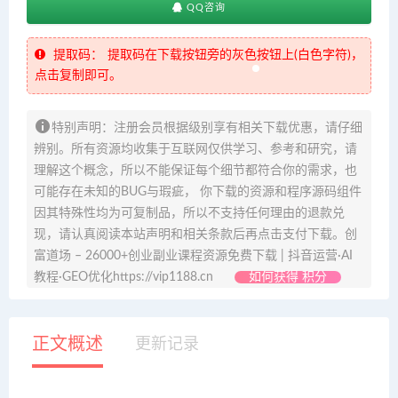
QQ咨询
提取码：
提取码在下载按钮旁的灰色按钮上(白色字符)，
点击复制即可。
特别声明：注册会员根据级别享有相关下载优惠，请仔细
辨别。所有资源均收集于互联网仅供学习、参考和研究，请
理解这个概念，所以不能保证每个细节都符合你的需求，也
可能存在未知的BUG与瑕疵， 你下载的资源和程序源码组件
因其特殊性均为可复制品，所以不支持任何理由的退款兑
现，请认真阅读本站声明和相关条款后再点击支付下载。创
富道场 – 26000+创业副业课程资源免费下载 | 抖音运营·AI
教程·GEO优化https://vip1188.cn
如何获得 积分
正文概述
更新记录