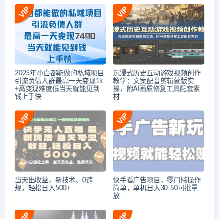
2025年小白都能做的私域项目
沉浸式历史互动游戏视频创作
引流负债人群最高一天变现1k
教学：文案配音剪辑蒙版实
+高变现难度低当天就能见到
操，附AI画质修复工具配套素
钱上手快
材
当天出收益，新技术、0违
快手看广告项目，零门槛操作
规，轻松日入500+
简单，单机日入30-50可批量
放