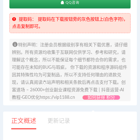
QQ咨询
提取码：
提取码在下载按钮旁的灰色按钮上(白色字符)，
点击复制即可。
特别声明：注册会员根据级别享有相关下载优惠，请仔细
辨别。所有资源均收集于互联网仅供学习、参考和研究，请
理解这个概念，所以不能保证每个细节都符合你的需求，也
可能存在未知的BUG与瑕疵， 你下载的资源和程序源码组件
因其特殊性均为可复制品，所以不支持任何理由的退款兑
现，请认真阅读本站声明和相关条款后再点击支付下载。创
富道场 – 26000+创业副业课程资源免费下载 | 抖音运营·AI
教程·GEO优化https://vip1188.cn
如何获得 积分
正文概述
更新记录