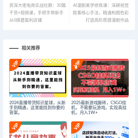
资深大佬电商实战社群：30篇
AI漫剧美学修炼课：深耕视觉
干货+视频课，手把手带新手
叙事核心手法，精通构图色彩
从0搭建盈利店铺
打造高阶质感漫剧作品
相关推荐
2024直播带货知识星球，从新
2025最新游戏搬砖，CSGO挂
手到精通，这里能找到你要的
机，不需要玩游戏，实现真挂
答案。
机，月入1W+