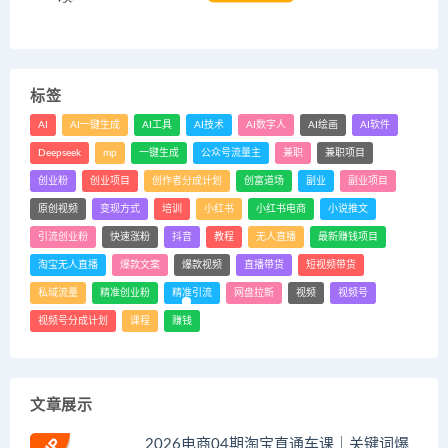
标签
AI
AI一键生成
AI工具
AI技术
AI数字人
AI绘画
AI软件
Deepseek
mp
一键生成
公众号流量主
兼职
兼职项目
创业粉
创业项目
创作者分成计划
创富道场
副业
副业项目
原创视频
变现方式
培训
小红书
小红书电商
小说推文
引流创业粉
快速涨粉
抖音
教程
无人直播
最新赚钱项目
淘宝无人直播
爆款文案
爆款视频
直播带货
短视频带货
私域流量
精准创业粉
精准引流
网盘拉新
视频
视频号
视频号分成计划
课程
赚钱
文章展示
2026电商04期淘宝直通车课｜关键词爆