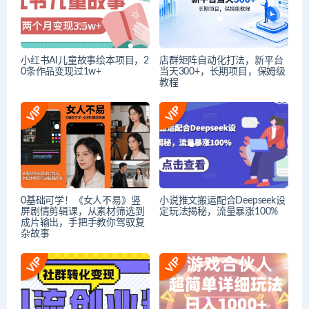
小红书AI儿童故事绘本项目，2
店群矩阵自动化打法，新平台
0条作品变现过1w+
当天300+，长期项目，保姆级
教程
0基础可学！《女人不易》竖
小说推文搬运配合Deepseek设
屏剧情剪辑课，从素材筛选到
定玩法揭秘，流量暴涨100%
成片输出，手把手教你驾驭复
杂故事