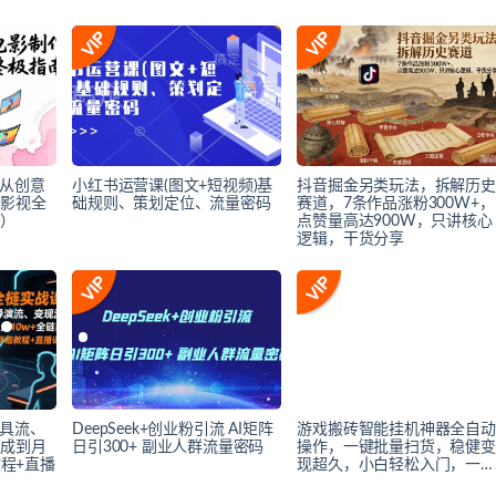
：从创意
小红书运营课(图文+短视频)基
抖音掘金另类玩法，拆解历史
能影视全
础规则、策划定位、流量密码
赛道，7条作品涨粉300W+，
幕）
点赞量高达900W，只讲核心
逻辑，干货分享
工具流、
DeepSeek+创业粉引流 AI矩阵
游戏搬砖智能挂机神器全自动
生成到月
日引300+ 副业人群流量密码
操作，一键批量扫货，稳健变
教程+直播
现超久，小白轻松入门，一…