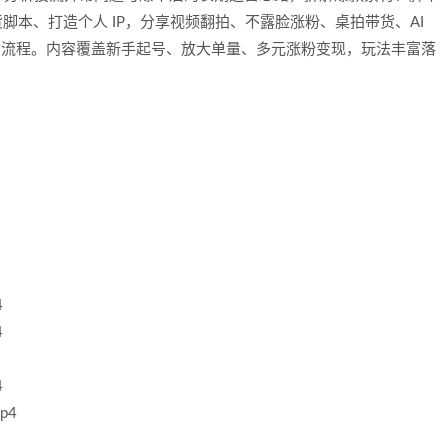
带货脚本、打造个人 IP，分享视频翻拍、不露脸涨粉、桌拍带货、AI
带货流程。内容覆盖新手起号、放大单量、多元涨粉变现，玩法丰富落
4
4
4
p4