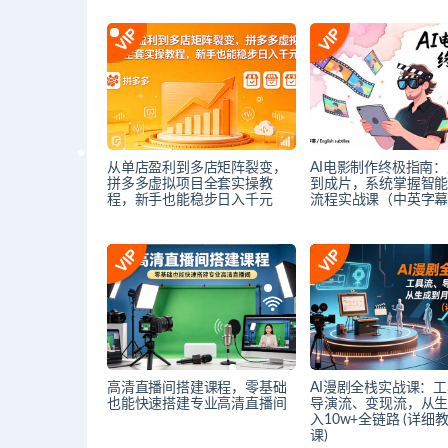
从单店盈利到多店矩阵裂变，
AI电影制作终极指南
拼多多虚拟项目全套实操教
到成片，系统掌握智
程，新手也能稳步日入千元
流程实战课（中英字
高清直播间搭建课程，零基础
AI漫剧全栈实战课：
也能快速搭建专业高清直播间
导演流、变现流，从
入10w+全链路 (详细
课)