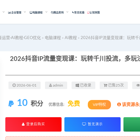
能
企业管理
电脑课程
精品资料
✎项目实操
认知突围
音运营·AI教程·GEO优化
电脑课程
AI教程
2026抖音IP流量变现课：玩
>
>
>
2026-06-01
admin
已收录
已售25次
10
积分
免费
该资源永
优惠信息:
VIP特权
登录后购买
暂无演示