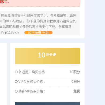
制即可。
所有资源均收集于互联网仅供学习、参考和研究，请理
的BUG与瑕疵， 你下载的资源和程序源码组件因其
本站声明和相关条款后再点击支付下载。创富道场 –
ip1188.cn
如何获得 积分
10
积分
普通用户购买价格 :
10积分
VIP会员购买价格 :
0积分
终身VIP购买价格 :
免费