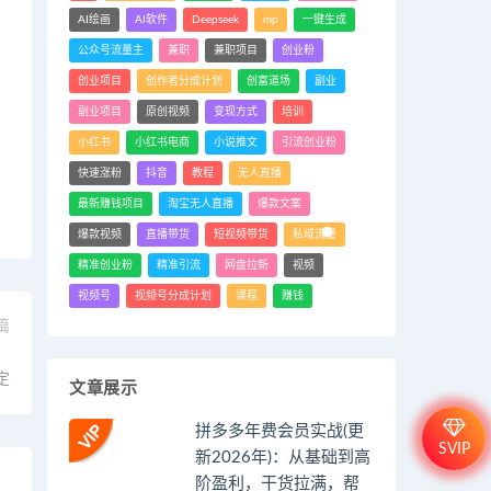
AI绘画
AI软件
Deepseek
mp
一键生成
公众号流量主
兼职
兼职项目
创业粉
创业项目
创作者分成计划
创富道场
副业
副业项目
原创视频
变现方式
培训
小红书
小红书电商
小说推文
引流创业粉
快速涨粉
抖音
教程
无人直播
最新赚钱项目
淘宝无人直播
爆款文案
爆款视频
直播带货
短视频带货
私域流量
精准创业粉
精准引流
网盘拉新
视频
视频号
视频号分成计划
课程
赚钱
篇
，
定
文章展示
拼多多年费会员实战(更
SVIP
新2026年)：从基础到高
阶盈利，干货拉满，帮