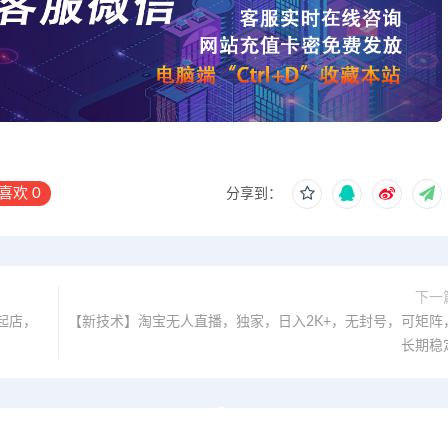
喜欢
0
分享到：
下一
速起店，
【新技术】淘宝无人直播，独家，日入2K+，无封号，可矩阵
长期稳