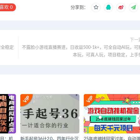
喜欢
0
分享到：
下一
安全稳定
不露脸小游戏直播赛道，日收益500-1k+，可全自动AI玩，可
本玩，可真人玩，项目稳定，上手
类目：机
新手起号36计2.0，四年行业沉
25年底搞钱回家过年，自动