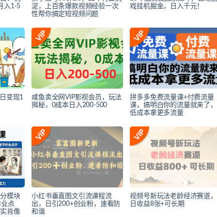
入1-5
淀，上百条爆款视频经验一次
戏挂机掘金，日入千元！
性帮你搞定短视频问题
日变现1
咸鱼卖全网VIP影视会员，玩法
拼多多免费流量课+付费流量
揭秘，0成本日入200-500
课，搞明白你的流量就来了，
低成本拿更多流量
程分模块
小红书垂直图文引流课程流
视频号新玩法老龄经济赛道，
作业点
出，日引200+创业粉，速看防
日收益8张+可长期
写实肖像
和谐