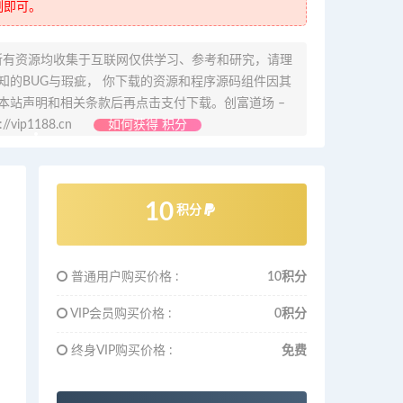
制即可。
所有资源均收集于互联网仅供学习、参考和研究，请理
的BUG与瑕疵， 你下载的资源和程序源码组件因其
本站声明和相关条款后再点击支付下载。创富道场 –
ip1188.cn
如何获得 积分
10
积分
普通用户购买价格 :
10积分
VIP会员购买价格 :
0积分
终身VIP购买价格 :
免费