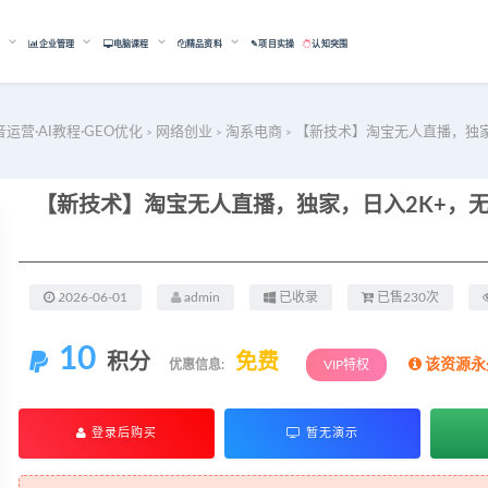
能
企业管理
电脑课程
精品资料
✎项目实操
认知突围
音运营·AI教程·GEO优化
网络创业
淘系电商
【新技术】淘宝无人直播，独家
>
>
>
2026-06-01
admin
已收录
已售230次
10
积分
免费
该资源永
优惠信息:
VIP特权
登录后购买
暂无演示