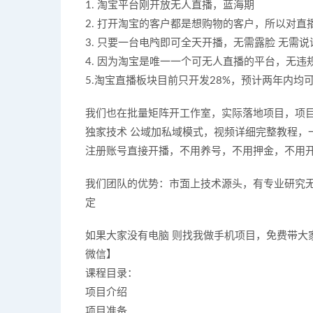
1. 淘宝平台刚开放无人直播，蓝海期
2. 打开淘宝的客户都是想购物的客户，所以对
3. 只要一台电脑即可全天开播，无需露脸 无需说
4. 因为淘宝是唯一一个可无人直播的平台，无违
5.淘宝直播板块目前只开发28%，预计两年内均
我们也在批量矩阵开工作室，实际落地项目，项
独家技术 公域加私域模式，视频详细完整教程，
注册账号直接开播，不用养号，不用押金，不用开
我们团队的优势：市面上技术源头，有专业研究
定
如果大家没有电脑 则找我做手机项目，免费带大家
微信】
课程目录：
项目介绍
项目准备