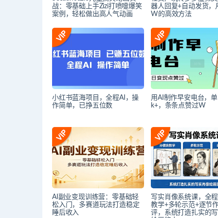
战：零基础上手Zizi打喷嚏爆笑
器人回复+自动发货，月
案例，轻松做出高人气动画
W的高效方法
小红书蓝海项目，全程AI，操
用AI制作早安电台，单
作简单，已挣五位数
k+，条条点赞过W
AI副业变现训练营：零基础轻
写实肖像系统课，全
松入门，多赛道玩法打造稳定
教学+多轮示范+逐节
睡后收入
评，系统打造扎实的