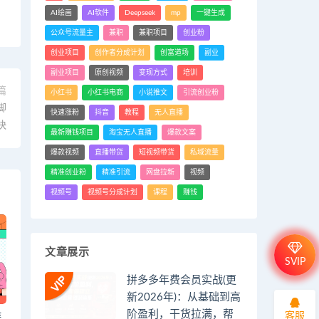
AI绘画
AI软件
Deepseek
mp
一键生成
公众号流量主
兼职
兼职项目
创业粉
创业项目
创作者分成计划
创富道场
副业
副业项目
原创视频
变现方式
培训
篇
小红书
小红书电商
小说推文
引流创业粉
脚
快速涨粉
抖音
教程
无人直播
快
最新赚钱项目
淘宝无人直播
爆款文案
爆款视频
直播带货
短视频带货
私域流量
精准创业粉
精准引流
网盘拉新
视频
视频号
视频号分成计划
课程
赚钱
文章展示
SVIP
拼多多年费会员实战(更
新2026年)：从基础到高
阶盈利，干货拉满，帮
客服
游