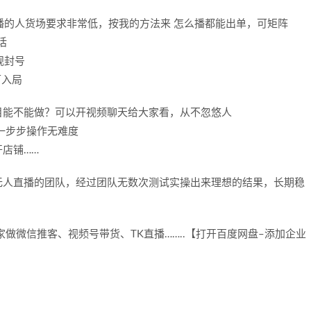
直播的人货场要求非常低，按我的方法来 怎么播都能出单，可矩阵
话
规封号
可入局
目能不能做？可以开视频聊天给大家看，从不忽悠人
一步步操作无难度
店铺……
无人直播的团队，经过团队无数次测试实操出来理想的结果，长期稳
做微信推客、视频号带货、TK直播……..【打开百度网盘–添加企业