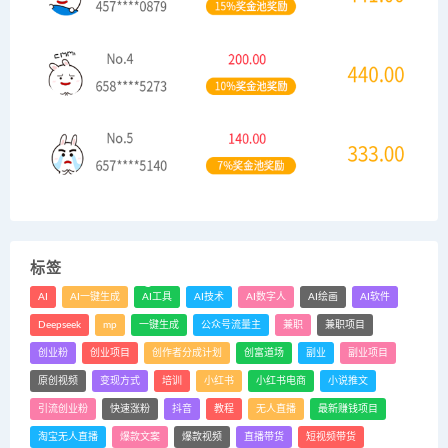
标签
AI
AI一键生成
AI工具
AI技术
AI数字人
AI绘画
AI软件
Deepseek
mp
一键生成
公众号流量主
兼职
兼职项目
创业粉
创业项目
创作者分成计划
创富道场
副业
副业项目
原创视频
变现方式
培训
小红书
小红书电商
小说推文
引流创业粉
快速涨粉
抖音
教程
无人直播
最新赚钱项目
淘宝无人直播
爆款文案
爆款视频
直播带货
短视频带货