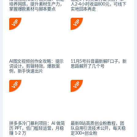
培养网感，提升素材生产力，
人2-4小时收益800元，可线下
掌握爆款素材与脚本要点
实地回本再走
AI图文视频创作全攻略：提示
11月5号抖音最新解F口子，新
词设计，剪辑特效，爆款案
思路解开了几个号
例，新手快速出片
拼多多冷门暴利项目：AI 做简
最新B站高质创业粉教程，团
历 PPT，低门槛轻运营，月稳
队自用引流技术公开，每天稳
赚 1-2 万
定300+创业粉