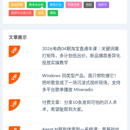
私域流量
精准创业粉
精准引流
网盘拉新
视频
视频号
视频号分成计划
课程
赚钱
文章展示
2026电商04期淘宝直通车课｜关键词爆
打矩阵，多计划低出价，新品爆款差异化
投放实操教学
Windows 同类型产品，我只想吹爆它！
把听歌变成了一场沉浸式视听现场，支持
多平台歌单播放 Mineradio
付费文章：分享10条准到可怕的识人术
术，希望能帮到大家。
Agent AI智能体零到一系统课；零基础也