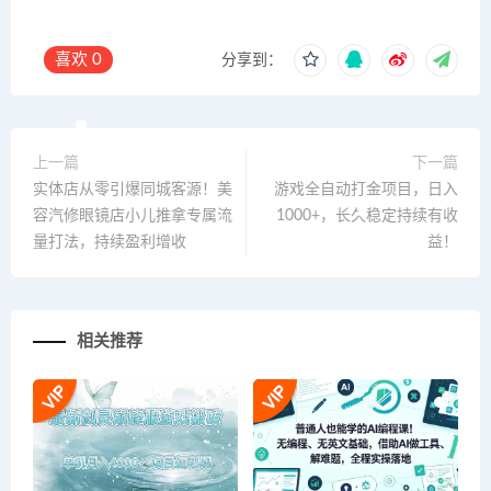
喜欢
0
分享到：
上一篇
下一篇
实体店从零引爆同城客源！美
游戏全自动打金项目，日入
容汽修眼镜店小儿推拿专属流
1000+，长久稳定持续有收
量打法，持续盈利增收
益！
相关推荐