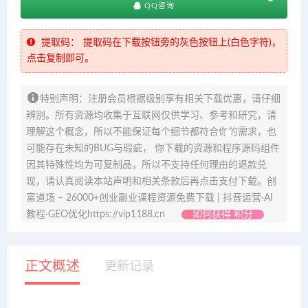
QQ咨询
提取码：
提取码在下载按钮旁的灰色按钮上(白色字符)，
点击复制即可。
特别声明：注册会员根据级别享有相关下载优惠，请仔细
辨别。所有资源均收集于互联网仅供学习、参考和研究，请
理解这个概念，所以不能保证每个细节都符合你的需求，也
可能存在未知的BUG与瑕疵， 你下载的资源和程序源码组件
因其特殊性均为可复制品，所以不支持任何理由的退款兑
现，请认真阅读本站声明和相关条款后再点击支付下载。创
富道场 – 26000+创业副业课程资源免费下载 | 抖音运营·AI
教程·GEO优化https://vip1188.cn
如何获得 积分
正文概述
更新记录