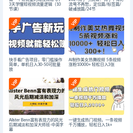
3天学懂短视频流量逻辑（10
流量不再愁，定位篇/标签篇/
节课）
破播放篇/24节
快手看广告项目，零门槛操作
AI制作美女热舞视频 5条视频
简单，单机日入30-50可批量
涨粉10000+ 轻松日入3张
放
Alister Benn富有表现力的风光
一键生成热门视频，一条视频
后期减淡和加深大师班-中英字
千万播放，轻松日入1k+
幕