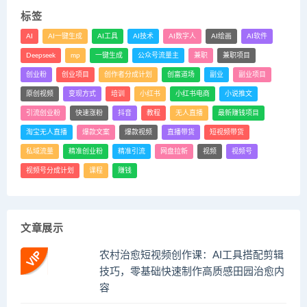
标签
AI
AI一键生成
AI工具
AI技术
AI数字人
AI绘画
AI软件
Deepseek
mp
一键生成
公众号流量主
兼职
兼职项目
创业粉
创业项目
创作者分成计划
创富道场
副业
副业项目
原创视频
变现方式
培训
小红书
小红书电商
小说推文
引流创业粉
快速涨粉
抖音
教程
无人直播
最新赚钱项目
淘宝无人直播
爆款文案
爆款视频
直播带货
短视频带货
私域流量
精准创业粉
精准引流
网盘拉新
视频
视频号
视频号分成计划
课程
赚钱
文章展示
农村治愈短视频创作课：AI工具搭配剪辑
技巧，零基础快速制作高质感田园治愈内
容