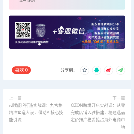
续有收益！
喜欢
0
分享到：
上一篇
下一篇
AI赋能IP打造实战课：九宫格
OZON跨境开店实战课：从零
精准塑造人设，借助AI核心技
完成店铺入驻搭建，精通选品
能引流
定价推广稳妥抢占海外电商市
场