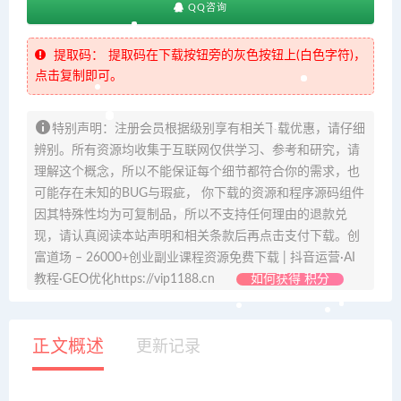
QQ咨询
提取码：
提取码在下载按钮旁的灰色按钮上(白色字符)，
点击复制即可。
特别声明：注册会员根据级别享有相关下载优惠，请仔细
辨别。所有资源均收集于互联网仅供学习、参考和研究，请
理解这个概念，所以不能保证每个细节都符合你的需求，也
可能存在未知的BUG与瑕疵， 你下载的资源和程序源码组件
因其特殊性均为可复制品，所以不支持任何理由的退款兑
现，请认真阅读本站声明和相关条款后再点击支付下载。创
富道场 – 26000+创业副业课程资源免费下载 | 抖音运营·AI
教程·GEO优化https://vip1188.cn
如何获得 积分
正文概述
更新记录