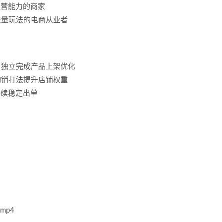
运营能力的商家
流量玩法的电商从业者
，独立完成产品上架优化
动销打法提升店铺权重
持续稳定出单
mp4