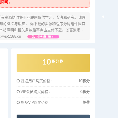
制即可。
所有资源均收集于互联网仅供学习、参考和研究，请理
的BUG与瑕疵， 你下载的资源和程序源码组件因其
本站声明和相关条款后再点击支付下载。创富道场 –
ip1188.cn
如何获得 积分
10
积分
普通用户购买价格 :
10积分
VIP会员购买价格 :
0积分
终身VIP购买价格 :
免费