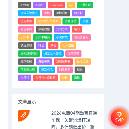
AI绘画
AI软件
Deepseek
mp
一键生成
公众号流量主
兼职
兼职项目
创业粉
创业项目
创作者分成计划
创富道场
副业
副业项目
原创视频
变现方式
培训
小红书
小红书电商
小说推文
引流创业粉
快速涨粉
抖音
教程
无人直播
最新赚钱项目
淘宝无人直播
爆款文案
爆款视频
直播带货
短视频带货
私域流量
精准创业粉
精准引流
网盘拉新
视频
视频号
视频号分成计划
课程
赚钱
文章展示
2026电商04期淘宝直通
车课｜关键词爆打矩
SVIP
阵，多计划低出价，新