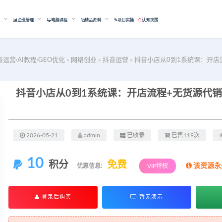
能
企业管理
电脑课程
精品资料
✎项目实操
认知突围
音运营·AI教程·GEO优化
网络创业
抖音运营
抖音小店从0到1系统课：开店
>
>
>
2026-05-21
admin
已收录
已售119次
10
积分
免费
该资源永
优惠信息:
VIP特权
登录后购买
暂无演示