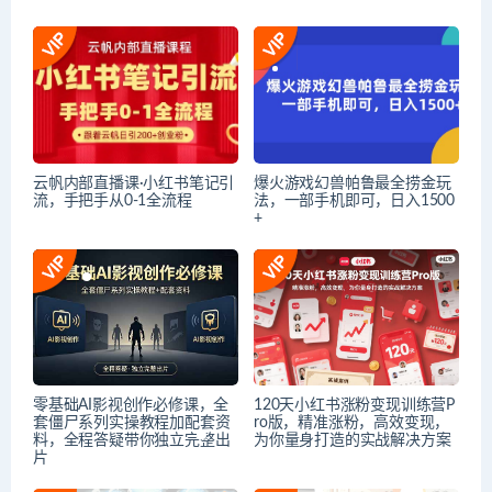
云帆内部直播课·小红书笔记引
爆火游戏幻兽帕鲁最全捞金玩
流，手把手从0-1全流程
法，一部手机即可，日入1500
+
零基础AI影视创作必修课，全
120天小红书涨粉变现训练营P
套僵尸系列实操教程加配套资
ro版，​精准涨粉，高效变现​，
料，全程答疑带你独立完整出
为你量身打造的实战解决方案
片