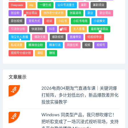
Deepseek
mp
一键生成
公众号流量主
兼职
兼职项目
创业粉
创业项目
创作者分成计划
创富道场
副业
副业项目
原创视频
变现方式
培训
小红书
小红书电商
小说推文
引流创业粉
快速涨粉
抖音
教程
无人直播
最新赚钱项目
淘宝无人直播
爆款文案
爆款视频
直播带货
短视频带货
私域流量
精准创业粉
精准引流
网盘拉新
视频
视频号
视频号分成计划
课程
赚钱
文章展示
2026电商04期淘宝直通车课｜关键词爆
打矩阵，多计划低出价，新品爆款差异化
投放实操教学
Windows 同类型产品，我只想吹爆它！
把听歌变成了一场沉浸式视听现场，支持