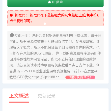
QQ咨询
提取码：
提取码在下载按钮旁的灰色按钮上(白色字符)，
点击复制即可。
特别声明：注册会员根据级别享有相关下载优惠，请仔细
辨别。所有资源均收集于互联网仅供学习、参考和研究，请
理解这个概念，所以不能保证每个细节都符合你的需求，也
可能存在未知的BUG与瑕疵， 你下载的资源和程序源码组件
因其特殊性均为可复制品，所以不支持任何理由的退款兑
现，请认真阅读本站声明和相关条款后再点击支付下载。创
富道场 – 26000+创业副业课程资源免费下载 | 抖音运营·AI
教程·GEO优化https://vip1188.cn
如何获得 积分
正文概述
更新记录