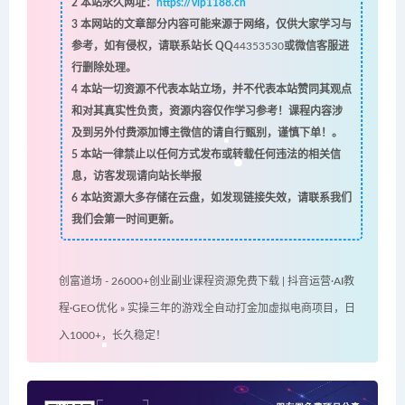
2
本站永久网址：
https://vip1188.cn
3
本网站的文章部分内容可能来源于网络，仅供大家学习与
参考，如有侵权，请联系站长 QQ
44353530
或微信客服进
行删除处理。
4
本站一切资源不代表本站立场，并不代表本站赞同其观点
和对其真实性负责，资源内容仅作学习参考！课程内容涉
及到另外付费添加博主微信的请自行甄别，谨慎下单！。
5
本站一律禁止以任何方式发布或转载任何违法的相关信
息，访客发现请向站长举报
6
本站资源大多存储在云盘，如发现链接失效，请联系我们
我们会第一时间更新。
创富道场 - 26000+创业副业课程资源免费下载 | 抖音运营·AI教
程·GEO优化
»
实操三年的游戏全自动打金加虚拟电商项目，日
入1000+，长久稳定！