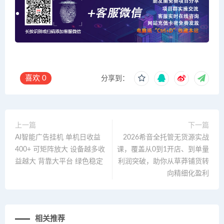
喜欢
0
分享到：
上一篇
下一篇
AI智能广告挂机 单机日收益
2026希音全托管无货源实战
400+ 可矩阵放大 设备越多收
课，覆盖从0到1开店、到单量
益越大 背靠大平台 绿色稳定
利润突破，助你从草莽铺货转
向精细化盈利
相关推荐