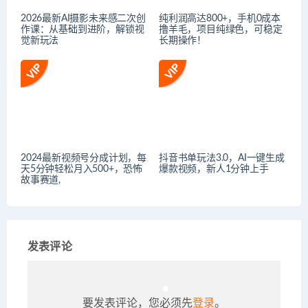
2026最新AI摄影未来感二次创
纯利润高达800+，手机0成本
作课：从基础到进阶，解锁视
撸羊毛，项目纯绿色，可稳定
觉新玩法
长期操作！
2024最新视频号分成计划，每
抖音书单玩法3.0，AI一键生成
天5分钟轻松月入500+，恐怖
爆款视频，新人1分钟上手
故事赛道,
发表评论
要发表评论，您必须先
登录
。