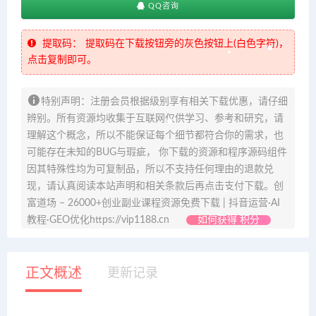
QQ咨询
提取码：
提取码在下载按钮旁的灰色按钮上(白色字符)，
点击复制即可。
特别声明：注册会员根据级别享有相关下载优惠，请仔细
辨别。所有资源均收集于互联网仅供学习、参考和研究，请
理解这个概念，所以不能保证每个细节都符合你的需求，也
可能存在未知的BUG与瑕疵， 你下载的资源和程序源码组件
因其特殊性均为可复制品，所以不支持任何理由的退款兑
现，请认真阅读本站声明和相关条款后再点击支付下载。创
富道场 – 26000+创业副业课程资源免费下载 | 抖音运营·AI
教程·GEO优化https://vip1188.cn
如何获得 积分
正文概述
更新记录