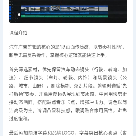
课程介绍
汽车广告剪辑的核心的是“以画面传质感，以节奏衬性能”，
新手无需复杂操作，掌握核心逻辑就能快速上手。
首先筛选素材，优先保留汽车动态镜头（行驶、转弯、加
速）、细节镜头（车灯、轮毂、内饰）和场景镜头（公
路、城市、山野），剔除模糊、杂乱片段。剪辑时遵循“先
抑后扬”节奏，开篇用慢镜头展现细节质感，中间用快剪衔
接动态画面，搭配鼓点音乐卡点，增强冲击力。调色以简
洁高级为主，冷调凸显科技感，暖调贴合家用属性，避免
过度饱和。
最后添加简洁字幕和品牌LOGO，字幕突出核心卖点（省