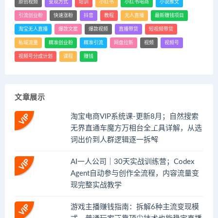
原创视频
变现方式
培训
小红书
小红书电商
小说推文
引流创业粉
快速涨粉
抖音
教程
无人直播
最新赚钱项目
淘宝无人直播
爆款文案
爆款视频
直播带货
短视频带货
私域流量
精准创业粉
精准引流
网盘拉新
视频
视频号
视频号分成计划
课程
赚钱
文章展示
淘宝电商VIP系统课-更新8月；自然搜索
无界直通车魔方万相台全工具详解，从选
词出价到人群逻辑逐一拆解
AI一人公司｜30天实战训练营；Codex
Agent自动参与创作全流程，内容流量变
现完整实战教学
游戏主播赚钱指南：拆解6种主流变现模