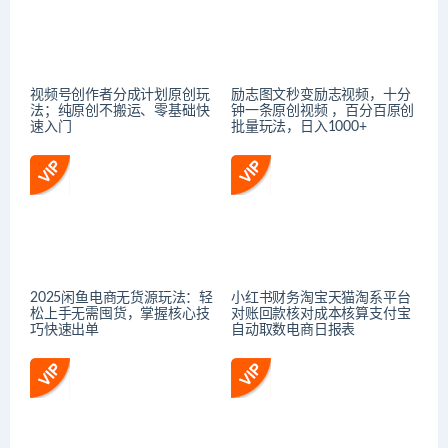
视频号创作者分成计划原创玩
励志图文秒变励志视频，十分
法；纯原创不搬运、零基础快
钟一条原创视频 ，百分百原创
速入门
批量玩法，日入1000+
2025闲鱼电商无货源玩法：轻
小红书财务淘宝天猫淘系平台
松上手无需囤货，掌握核心技
对账回款核对成本核算支付宝
巧快速出单
自动取数电商日报表