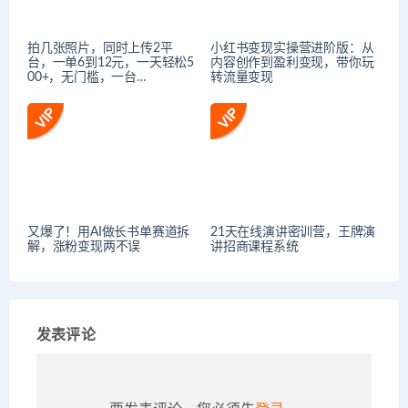
拍几张照片，同时上传2平
小红书变现实操营进阶版：从
台，一单6到12元，一天轻松5
内容创作到盈利变现，带你玩
00+，无门槛，一台…
转流量变现
又爆了！用AI做长书单赛道拆
21天在线演讲密训营，王牌演
解，涨粉变现两不误
讲招商课程系统
发表评论