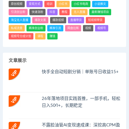
原创视频
变现方式
培训
小红书
小红书电商
小说推文
引流创业粉
快速涨粉
抖音
教程
无人直播
最新赚钱项目
淘宝无人直播
爆款文案
爆款视频
直播带货
短视频带货
私域流量
精准创业粉
精准引流
网盘拉新
视频
视频号
视频号分成计划
课程
赚钱
文章展示
快手全自动短剧分销｜单账号日收益15+
26年落地项目实践首推，一部手机，轻松
日入500+，长期稳定
不露脸油管AI变现速成课：深挖高CPM盈