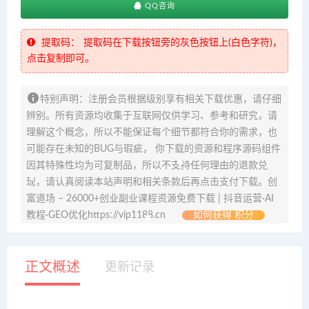
QQ咨询
提取码：
提取码在下载按钮旁的灰色按钮上(白色字符)，
点击复制即可。
特别声明：注册会员根据级别享有相关下载优惠，请仔细
辨别。所有资源均收集于互联网仅供学习、参考和研究，请
理解这个概念，所以不能保证每个细节都符合你的需求，也
可能存在未知的BUG与瑕疵， 你下载的资源和程序源码组件
因其特殊性均为可复制品，所以不支持任何理由的退款兑
现，请认真阅读本站声明和相关条款后再点击支付下载。创
富道场 – 26000+创业副业课程资源免费下载 | 抖音运营·AI
教程·GEO优化https://vip1188.cn
如何获得 积分
正文概述
更新记录