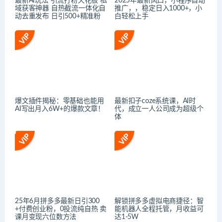
最新AI玩法 引流打粉天花板 私
2025年最新风口，小程序自动
域获客神器 自热截流一体化自
推广，，稳定日入1000+，小
动去重发布 日引500+精准粉
白轻松上手
爆文插件揭秘：零基础也能用
最新扣子coze系统课，AI时
AI写出月入6W+的爆款文章！
代，成立一人公司成为超级个
体
25年6月拼多多最新日引300
解锁拼多多虚拟电商捷径：智
+付费创业粉，0投流纯自热 卖
能机器人全程托管，月收益可
课月变现六位数方法
达1-5W