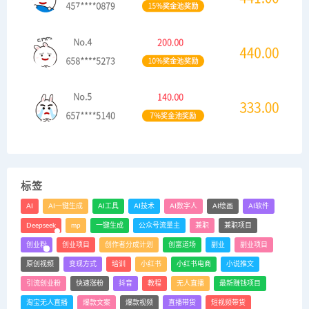
标签
AI
AI一键生成
AI工具
AI技术
AI数字人
AI绘画
AI软件
Deepseek
mp
一键生成
公众号流量主
兼职
兼职项目
创业粉
创业项目
创作者分成计划
创富道场
副业
副业项目
原创视频
变现方式
培训
小红书
小红书电商
小说推文
引流创业粉
快速涨粉
抖音
教程
无人直播
最新赚钱项目
淘宝无人直播
爆款文案
爆款视频
直播带货
短视频带货