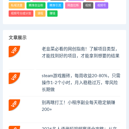
私域流量
精准创业粉
精准引流
网盘拉新
视频
视频号
视频号分成计划
课程
赚钱
文章展示
老韭菜必看的网创指南！了解项目类型，
才能找到好的项目，才能拿到想要的结果
steam游戏搬砖，每周收益20-80%，只需
操作1-2个小时，月入稳稳过万，零风险
长期做
别再瞎打工！小程序副业每天稳定躺赚
200+