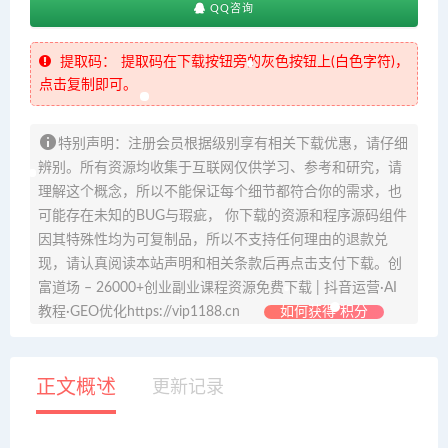
QQ咨询
提取码：
提取码在下载按钮旁的灰色按钮上(白色字符)，
点击复制即可。
特别声明：注册会员根据级别享有相关下载优惠，请仔细
辨别。所有资源均收集于互联网仅供学习、参考和研究，请
理解这个概念，所以不能保证每个细节都符合你的需求，也
可能存在未知的BUG与瑕疵， 你下载的资源和程序源码组件
因其特殊性均为可复制品，所以不支持任何理由的退款兑
现，请认真阅读本站声明和相关条款后再点击支付下载。创
富道场 – 26000+创业副业课程资源免费下载 | 抖音运营·AI
教程·GEO优化https://vip1188.cn
如何获得 积分
正文概述
更新记录