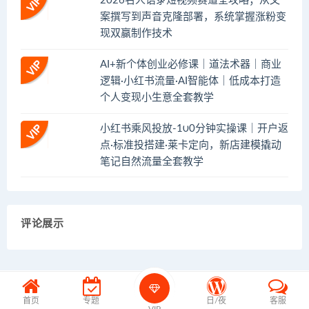
2026名人语录短视频赛道全攻略；从文
案撰写到声音克隆部署，系统掌握涨粉变
现双赢制作技术
AI+新个体创业必修课｜道法术器｜商业
逻辑·小红书流量·AI智能体｜低成本打造
个人变现小生意全套教学
小红书乘风投放-100分钟实操课｜开户返
点·标准投搭建·莱卡定向，新店建模撬动
笔记自然流量全套教学
评论展示
首页
专题
日/夜
客服