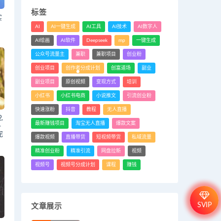
标签
实
）
AI
AI一键生成
AI工具
AI技术
AI数字人
AI绘画
AI软件
Deepseek
mp
一键生成
公众号流量主
兼职
兼职项目
创业粉
创业项目
创作者分成计划
创富道场
副业
副业项目
原创视频
变现方式
培训
小红书
小红书电商
小说推文
引流创业粉
快速涨粉
抖音
教程
无人直播
.
最新赚钱项目
淘宝无人直播
爆款文案
+
完
爆款视频
直播带货
短视频带货
私域流量
精准创业粉
精准引流
网盘拉新
视频
视频号
视频号分成计划
课程
赚钱
SVIP
文章展示