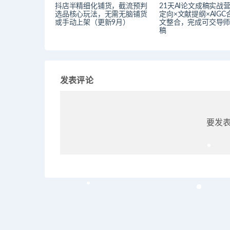
抖店半精细化铺货，截流预判
21天AI论文成稿实战
选品核心玩法，无需无脑铺货
定向×文献提纲×AIGC
或手动上架（更新9月）
文整合，完成可交导
稿
发表评论
要发