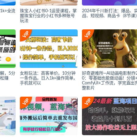
k+全流
珠宝人小红书0-1运营课程，掌
2024年千川新打法：爆品、
握珠宝行业的小红书多种账号
战、短视频、商品卡（8节课
玩法
解，5分
女粉玩法：高客单价，10分钟
好奇避难所—AI动画电影制作2
轻松赚
一条作品，日入1k+操作简单，
0：零基础也能做动画！分镜
手机就可以
ComfyUI+工作流，学完直出
整影片