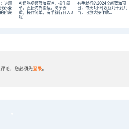
营：选题
AI猫咪视频蓝海赛道，操作简
有手就行的2024全新蓝海项
合规×全
单，直接海外搬运，简单去
目，每天1小时收益几十到几
师的阶段
重，操作简单，有手就行日入3
百，可放大操作收…
张
表评论，您必须先
登录
。