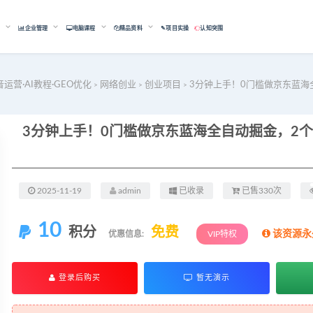
能
企业管理
电脑课程
精品资料
✎项目实操
认知突围
音运营·AI教程·GEO优化
网络创业
创业项目
3分钟上手！0门槛做京东蓝海
>
>
>
2025-11-19
admin
已收录
已售330次
10
积分
免费
该资源永
优惠信息:
VIP特权
登录后购买
暂无演示