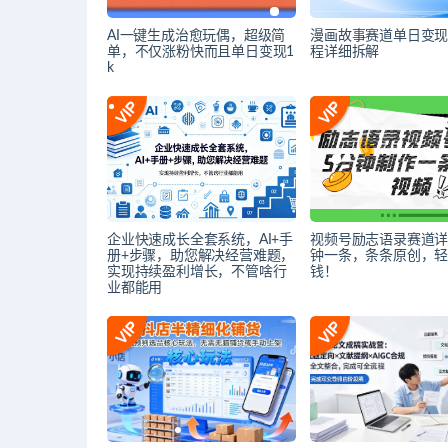
AI一键生成治愈玩偶，超级简
漫画故事赛道单日变现1
单，不仅涨粉快而且单日变现1
程详细拆解
k
企业快速成长全套系统，AI+手
视频号励志语录赛道详
册+步骤，助您解决经营难题，
钟一条，条条原创，
实现持续盈利增长，不管啥行
钱！
业都能用