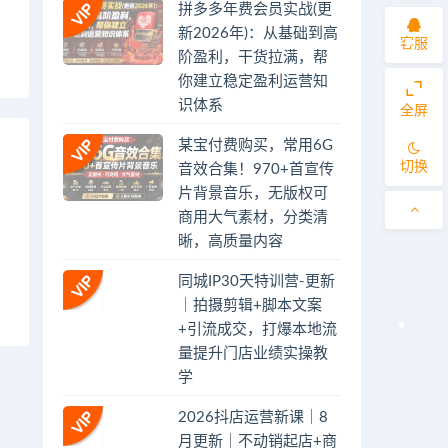
拼多多年费会员实战(更
新2026年)：从基础到高
客服
阶盈利，干货拉满，帮
你建立稳定盈利运营知
识体系
全屏
某宝付费购买，常用6G
切换
音效合集！970+首宣传
片背景音乐，无版权可
商用大气素材，分类清
晰，高质量内容
同城IP30天特训营-更新
｜拍摄剪辑+脚本文案
+引流成交，打爆本地流
量提升门店业绩实操教
学
2026抖店运营新课｜8
月更新｜不动销起店+商