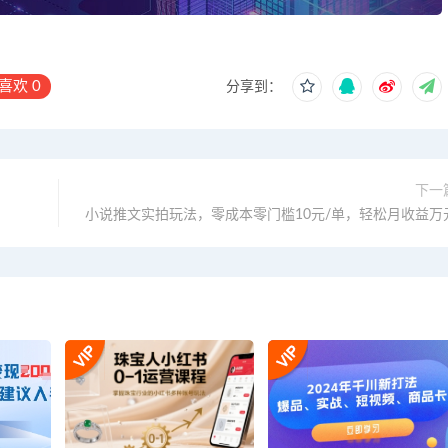
喜欢
0
分享到：
下一
！
小说推文实拍玩法，零成本零门槛10元/单，轻松月收益万