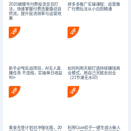
2025蝴蝶号付费投流豆豆打
拼多多推广实操课程：运营推
法，快速掌握付费流量撬动自
广付费玩法从小白到精通
然流，提升投流效率与运营效
果
新手必做实战项目，AI无人直
如何利用天赋打造持续赚钱商
播任务 不违规，实操单日收益
业模式，用自己天赋去创业
90+
（21节课无水印）
美金先登计划对冲强化版，20
利用Coze扣子一键生成火柴人