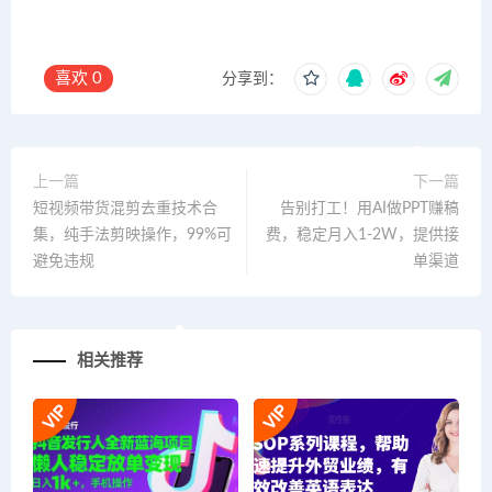
喜欢
0
分享到：
上一篇
下一篇
短视频带货混剪去重技术合
告别打工！用AI做PPT赚稿
集，纯手法剪映操作，99%可
费，稳定月入1-2W，提供接
避免违规
单渠道
相关推荐