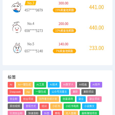
标签
AI
AI一键生成
AI工具
AI技术
AI数字人
AI绘画
AI软件
Deepseek
mp
一键生成
公众号流量主
兼职
兼职项目
创业粉
创业项目
创作者分成计划
创富道场
副业
副业项目
原创视频
变现方式
培训
小红书
小红书电商
小说推文
引流创业粉
快速涨粉
抖音
教程
无人直播
最新赚钱项目