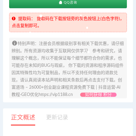
QQ咨询
提取码：
提取码在下载按钮旁的灰色按钮上(白色字符)，
点击复制即可。
特别声明：注册会员根据级别享有相关下载优惠，请仔细
辨别。所有资源均收集于互联网仅供学习、参考和研究，请
理解这个概念，所以不能保证每个细节都符合你的需求，也
可能存在未知的BUG与瑕疵， 你下载的资源和程序源码组件
因其特殊性均为可复制品，所以不支持任何理由的退款兑
现，请认真阅读本站声明和相关条款后再点击支付下载。创
富道场 – 26000+创业副业课程资源免费下载 | 抖音运营·AI
教程·GEO优化https://vip1188.cn
如何获得 积分
正文概述
更新记录