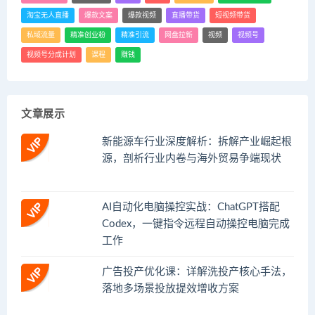
淘宝无人直播
爆款文案
爆款视频
直播带货
短视频带货
私域流量
精准创业粉
精准引流
网盘拉新
视频
视频号
视频号分成计划
课程
赚钱
文章展示
新能源车行业深度解析：拆解产业崛起根
源，剖析行业内卷与海外贸易争端现状
AI自动化电脑操控实战：ChatGPT搭配
Codex，一键指令远程自动操控电脑完成
工作
广告投产优化课：详解洗投产核心手法，
落地多场景投放提效增收方案