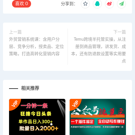
喜欢
0
分享到：
上一篇
下一篇
外贸营销系统课：含用户分
Temu跨境半托管实操，从注
层、竞争分析，授卖品、定位
册到商品管理，讲发货、成
策略，打造高转化营销内容
本，还有防退款设置等实用要
点
相关推荐