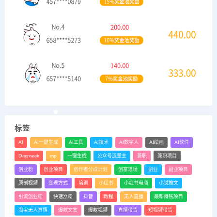
标签
AI
AI一键生成
AI工具
AI技术
AI数字人
AI绘画
AI软件
Deepseek
mp
一键生成
公众号流量主
兼职
兼职项目
创业粉
创业项目
创作者分成计划
创富道场
副业
副业项目
原创视频
变现方式
培训
小红书
小红书电商
小说推文
引流创业粉
快速涨粉
抖音
教程
无人直播
最新赚钱项目
淘宝无人直播
爆款文案
爆款视频
直播带货
短视频带货