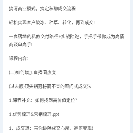
搞清商业模式，搞定私聊成交流程
轻松实现客户破冰、种草、转化，再到成交!
一套落地的私教交付路径+实战陪跑，手把手带你成为高情
商谈单高手!
课程内容：
(二)如何增加直播间热度
(过去版)顶尖销冠秘而不宣的顾问式成交法
1.课程补充：如何找到高价值定位?
1.优势梳理&营销梳理.ppt
1、成交道：带你破除成交心魔，翻倍变现!