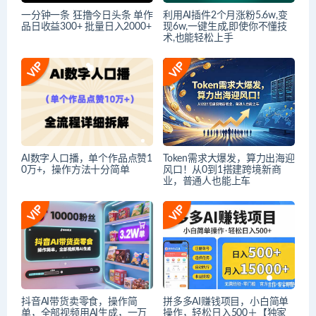
一分钟一条 狂撸今日头条 单作
利用AI插件2个月涨粉5.6w,变
品日收益300+ 批量日入2000+
现6w,一键生成,即使你不懂技
术,也能轻松上手
AI数字人口播，单个作品点赞1
Token需求大爆发，算力出海迎
0万+，操作方法十分简单
风口！从0到1搭建跨境新商
业，普通人也能上车
抖音AI带货卖零食，操作简
拼多多AI赚钱项目，小白简单
单，全部视频用AI生成，一万
操作，轻松日入500＋【独家