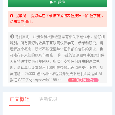
QQ咨询
提取码：
提取码在下载按钮旁的灰色按钮上(白色字符)，
点击复制即可。
特别声明：注册会员根据级别享有相关下载优惠，请仔细
辨别。所有资源均收集于互联网仅供学习、参考和研究，请
理解这个概念，所以不能保证每个细节都符合你的需求，也
可能存在未知的BUG与瑕疵， 你下载的资源和程序源码组件
因其特殊性均为可复制品，所以不支持任何理由的退款兑
现，请认真阅读本站声明和相关条款后再点击支付下载。创
富道场 – 26000+创业副业课程资源免费下载 | 抖音运营·AI
教程·GEO优化https://vip1188.cn
如何获得 积分
正文概述
更新记录