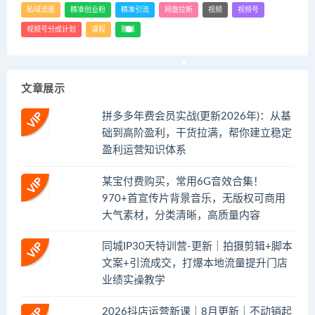
私域流量
精准创业粉
精准引流
网盘拉新
视频
视频号
视频号分成计划
课程
赚钱
文章展示
拼多多年费会员实战(更新2026年)：从基
础到高阶盈利，干货拉满，帮你建立稳定
盈利运营知识体系
某宝付费购买，常用6G音效合集！
970+首宣传片背景音乐，无版权可商用
大气素材，分类清晰，高质量内容
同城IP30天特训营-更新｜拍摄剪辑+脚本
文案+引流成交，打爆本地流量提升门店
业绩实操教学
2026抖店运营新课｜8月更新｜不动销起