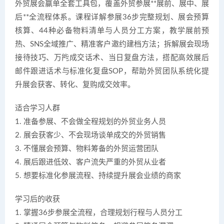
外贸展会赢单全套工具包，覆盖外贸参展**展前、展中、展
后**全流程体系。课程详解参展36步完整规划、展会预算
核算、44种必备物料清单与人员分工方案，教学展前预
热、SNS全域推广、精准客户邀约建档方法；拆解展会现场
接待技巧、万能成交话术、当日复盘方法，搭配高效展后
邮件跟进话术与标准化复盘SOP，帮助外贸团队系统化提
升展会获客、转化、复购成交效率。
适合学习人群
1. 准备参展、不会做全程规划的外贸业务人员
2. 展会获客少、不会现场谈单成交的外贸销售
3. 不懂展会预算、物料筹备的外贸运营团队
4. 展后跟进低效、客户流失严重的外贸从业者
5. 想要标准化参展流程、持续提升展会业绩的商家
学习后的收获
1. 掌握36步参展全流程，合理规划行程与人员分工