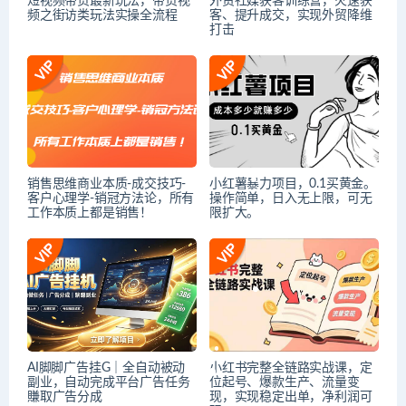
短视频带货最新玩法，带货视
外贸社媒获客训练营，火速获
频之街访类玩法实操全流程
客、提升成交，实现外贸降维
打击
销售思维商业本质-成交技巧-
小红薯暴力项目，0.1买黄金。
客户心理学-销冠方法论，所有
操作简单，日入无上限，可无
工作本质上都是销售！
限扩大。
AI脚脚广告挂G｜全自动被动
小红书完整全链路实战课，定
副业，自动完成平台广告任务
位起号、爆款生产、流量变
賺取广告分成
现，实现稳定出单，净利润可