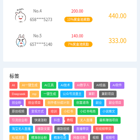
标签
AI
AI一键生成
AI工具
AI技术
AI数字人
AI绘画
AI软件
Deepseek
mp
一键生成
公众号流量主
兼职
兼职项目
创业粉
创业项目
创作者分成计划
创富道场
副业
副业项目
原创视频
变现方式
培训
小红书
小红书电商
小说推文
引流创业粉
快速涨粉
抖音
教程
无人直播
最新赚钱项目
淘宝无人直播
爆款文案
爆款视频
直播带货
短视频带货
私域流量
精准创业粉
精准引流
网盘拉新
视频
视频号