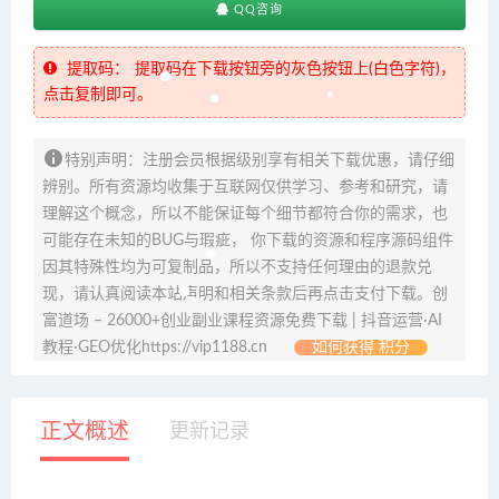
QQ咨询
提取码：
提取码在下载按钮旁的灰色按钮上(白色字符)，
点击复制即可。
特别声明：注册会员根据级别享有相关下载优惠，请仔细
辨别。所有资源均收集于互联网仅供学习、参考和研究，请
理解这个概念，所以不能保证每个细节都符合你的需求，也
可能存在未知的BUG与瑕疵， 你下载的资源和程序源码组件
因其特殊性均为可复制品，所以不支持任何理由的退款兑
现，请认真阅读本站声明和相关条款后再点击支付下载。创
富道场 – 26000+创业副业课程资源免费下载 | 抖音运营·AI
教程·GEO优化https://vip1188.cn
如何获得 积分
正文概述
更新记录