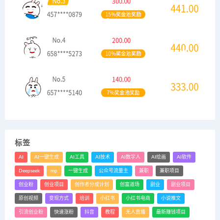
标签
AI
AI一键生成
AI工具
AI技术
AI数字人
AI绘画
AI软件
Deepseek
mp
一键生成
公众号流量主
兼职
兼职项目
创业粉
创业项目
创作者分成计划
创富道场
副业
副业项目
原创视频
变现方式
培训
小红书
小红书电商
小说推文
引流创业粉
快速涨粉
抖音
教程
无人直播
最新赚钱项目