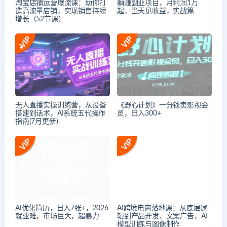
淘宝店铺运营爆流课：助你打
躺赚副业项目，月利润1万
造高流量店铺，实现销售持续
起，当天见收益，实战篇
增长（52节课）
无人直播实操训练营，从设备
《野心计划》一分钱卖影视会
搭建到话术，AI系统五代操作
员，日入300+
指南(7月更新)
AI优化简历，日入7张+，2026
AI跨境电商落地课：从底层逻
就业难，市场巨大，超暴力
辑到产品开发、文案广告，AI
模型训练与图像制作