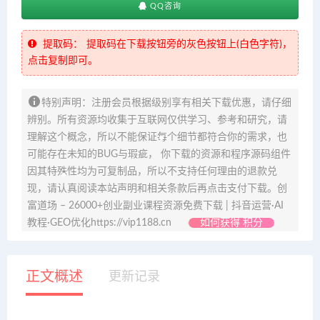
QQ咨询
提取码：
提取码在下载按钮旁的灰色按钮上(白色字符)，
点击复制即可。
特别声明：注册会员根据级别享有相关下载优惠，请仔细
辨别。所有资源均收集于互联网仅供学习、参考和研究，请
理解这个概念，所以不能保证每个细节都符合你的需求，也
可能存在未知的BUG与瑕疵， 你下载的资源和程序源码组件
因其特殊性均为可复制品，所以不支持任何理由的退款兑
现，请认真阅读本站声明和相关条款后再点击支付下载。创
富道场 – 26000+创业副业课程资源免费下载 | 抖音运营·AI
教程·GEO优化https://vip1188.cn
如何获得 积分
正文概述
更新记录