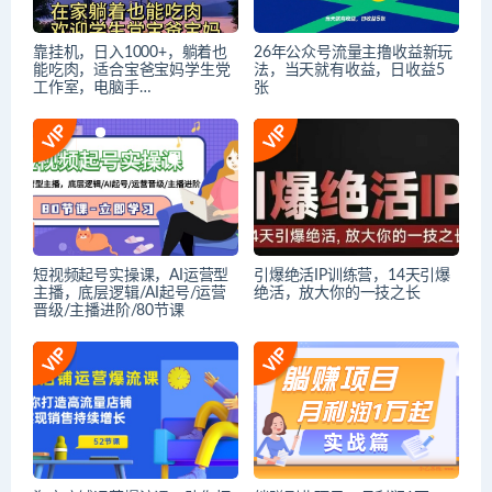
靠挂机，日入1000+，躺着也
26年公众号流量主撸收益新玩
能吃肉，适合宝爸宝妈学生党
法，当天就有收益，日收益5
工作室，电脑手…
张
短视频起号实操课，AI运营型
引爆绝活IP训练营，14天引爆
主播，底层逻辑/AI起号/运营
绝活，放大你的一技之长
晋级/主播进阶/80节课