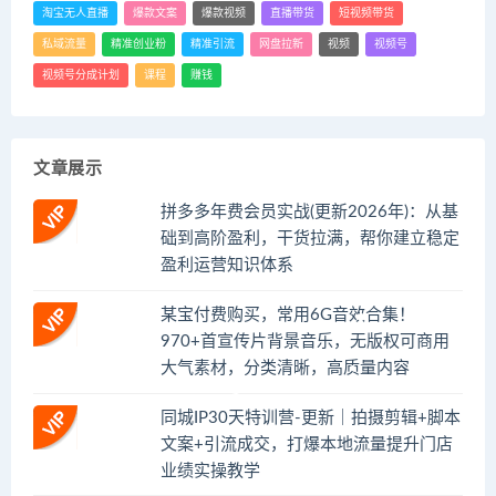
淘宝无人直播
爆款文案
爆款视频
直播带货
短视频带货
私域流量
精准创业粉
精准引流
网盘拉新
视频
视频号
视频号分成计划
课程
赚钱
文章展示
拼多多年费会员实战(更新2026年)：从基
础到高阶盈利，干货拉满，帮你建立稳定
盈利运营知识体系
某宝付费购买，常用6G音效合集！
970+首宣传片背景音乐，无版权可商用
大气素材，分类清晰，高质量内容
同城IP30天特训营-更新｜拍摄剪辑+脚本
文案+引流成交，打爆本地流量提升门店
业绩实操教学