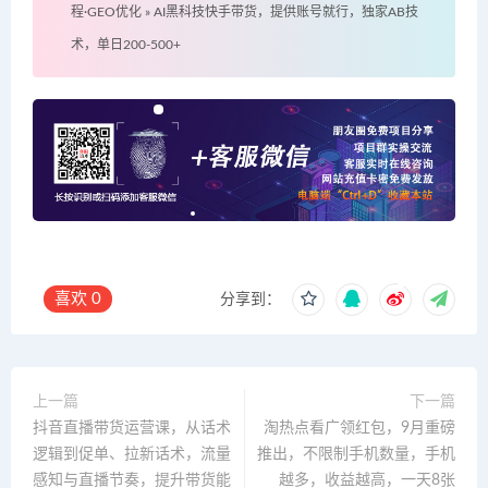
程·GEO优化
»
AI黑科技快手带货，提供账号就行，独家AB技
术，单日200-500+
喜欢
0
分享到：
上一篇
下一篇
抖音直播带货运营课，从话术
淘热点看广领红包，9月重磅
逻辑到促单、拉新话术，流量
推出，不限制手机数量，手机
感知与直播节奏，提升带货能
越多，收益越高，一天8张