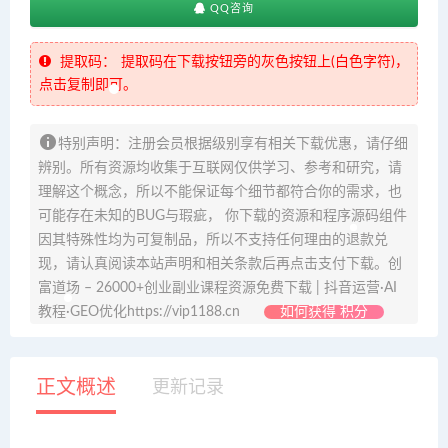
QQ咨询
提取码：
提取码在下载按钮旁的灰色按钮上(白色字符)，
点击复制即可。
特别声明：注册会员根据级别享有相关下载优惠，请仔细
辨别。所有资源均收集于互联网仅供学习、参考和研究，请
理解这个概念，所以不能保证每个细节都符合你的需求，也
可能存在未知的BUG与瑕疵， 你下载的资源和程序源码组件
因其特殊性均为可复制品，所以不支持任何理由的退款兑
现，请认真阅读本站声明和相关条款后再点击支付下载。创
富道场 – 26000+创业副业课程资源免费下载 | 抖音运营·AI
教程·GEO优化https://vip1188.cn
如何获得 积分
正文概述
更新记录