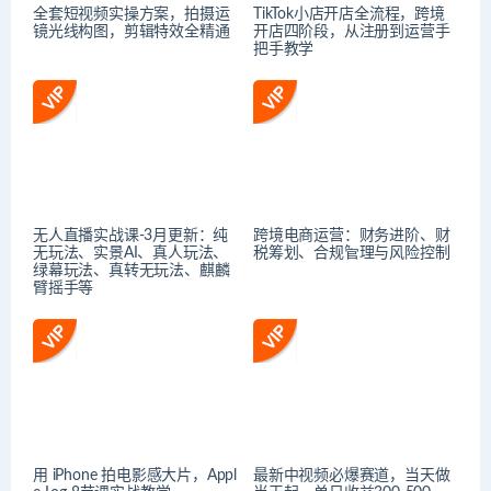
全套短视频实操方案，拍摄运
TikTok小店开店全流程，跨境
镜光线构图，剪辑特效全精通
开店四阶段，从注册到运营手
把手教学
无人直播实战课-3月更新：纯
跨境电商运营：财务进阶、财
无玩法、实景AI、真人玩法、
税筹划、合规管理与风险控制
绿幕玩法、真转无玩法、麒麟
臂摇手等
用 iPhone 拍电影感大片，Appl
最新中视频必爆赛道，当天做