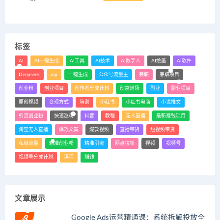
标签
AI
AI一键生成
AI工具
AI技术
AI数字人
AI绘画
AI软件
Deepseek
mp
一键生成
公众号流量主
兼职
兼职项目
创业粉
创业项目
创作者分成计划
创富道场
副业
副业项目
原创视频
变现方式
培训
小红书
小红书电商
小说推文
引流创业粉
快速涨粉
抖音
教程
无人直播
最新赚钱项目
淘宝无人直播
爆款文案
爆款视频
直播带货
短视频带货
私域流量
精准创业粉
精准引流
网盘拉新
视频
视频号
视频号分成计划
课程
赚钱
文章展示
Google Ads运营精通课：系统拆解投放全