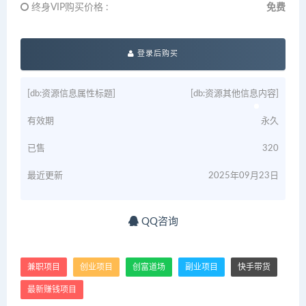
终身VIP购买价格 :
免费
登录后购买
[db:资源信息属性标题]
[db:资源其他信息内容]
有效期
永久
已售
320
最近更新
2025年09月23日
QQ咨询
兼职项目
创业项目
创富道场
副业项目
快手带货
最新赚钱项目