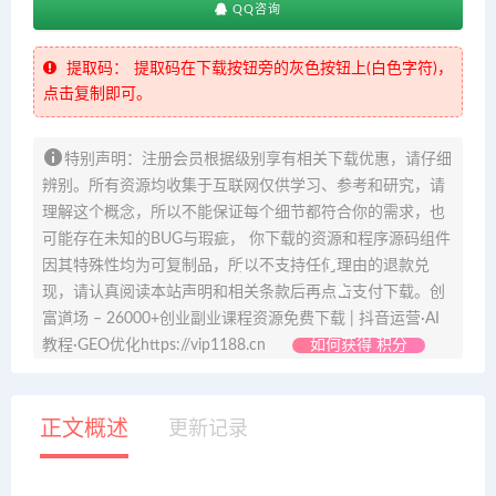
QQ咨询
提取码：
提取码在下载按钮旁的灰色按钮上(白色字符)，
点击复制即可。
特别声明：注册会员根据级别享有相关下载优惠，请仔细
辨别。所有资源均收集于互联网仅供学习、参考和研究，请
理解这个概念，所以不能保证每个细节都符合你的需求，也
可能存在未知的BUG与瑕疵， 你下载的资源和程序源码组件
因其特殊性均为可复制品，所以不支持任何理由的退款兑
现，请认真阅读本站声明和相关条款后再点击支付下载。创
富道场 – 26000+创业副业课程资源免费下载 | 抖音运营·AI
教程·GEO优化https://vip1188.cn
如何获得 积分
正文概述
更新记录