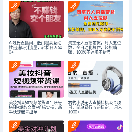
AI姓氏直播间，低门槛高互动
淘宝无人直播带货，月入五位
性迅速吸引流量，轻松日入50
数，全自动化操作，轻松躺
0+
赚，100%不违规不封号
美妆抖音短视频带货课：账号
右豹小说无人直播挂机吸金项
搭建+爆款文案+剪辑实操，新
目，简单易行收益稳定， 月入
手快速起号出单
1000+