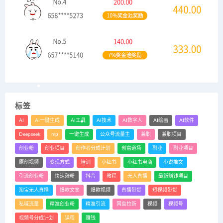
标签
AI
AI一键生成
AI工具
AI技术
AI数字人
AI绘画
AI软件
Deepseek
mp
一键生成
公众号流量主
兼职
兼职项目
创业粉
创业项目
创作者分成计划
创富道场
副业
副业项目
原创视频
变现方式
培训
小红书
小红书电商
小说推文
引流创业粉
快速涨粉
抖音
教程
无人直播
最新赚钱项目
淘宝无人直播
爆款文案
爆款视频
直播带货
短视频带货
私域流量
精准创业粉
精准引流
网盘拉新
视频
视频号
视频号分成计划
课程
赚钱