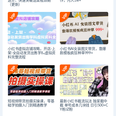
迷茫、快速突破运营瓶颈期
作，月入1w+
（更新）
小红书虚拟店铺攻略，开店-上
小红书AI女装图文带货，靠爆
架-全自动发货出售学科虚拟资
款模板疯狂种草999+
料完整流程
短视频带货拍摄实操课，零基
最新小红书截流玩法 独家截中
础学拍摄入门到精通教学
截 单号成本几块钱 日引500+C
Y粉JZ粉