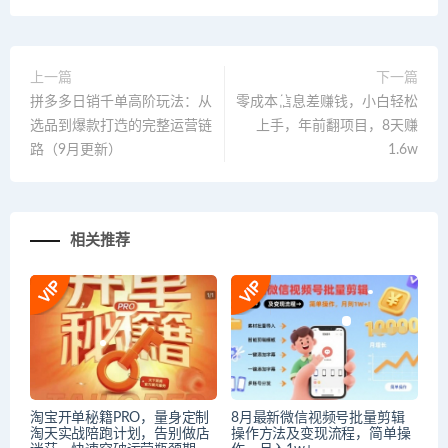
上一篇
下一篇
拼多多日销千单高阶玩法：从
零成本信息差赚钱，小白轻松
选品到爆款打造的完整运营链
上手，年前翻项目，8天赚
路（9月更新）
1.6w
相关推荐
淘宝开单秘籍PRO，量身定制
8月最新微信视频号批量剪辑
淘天实战陪跑计划，告别做店
操作方法及变现流程，简单操