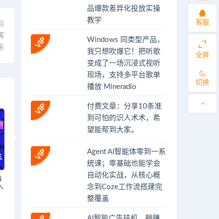
品爆款差异化投放实操
教学
客服
篇
客
Windows 同类型产品，
系
我只想吹爆它！把听歌
全屏
变成了一场沉浸式视听
现场，支持多平台歌单
切换
播放 Mineradio
付费文章：分享10条准
到可怕的识人术术，希
望能帮到大家。
Agent AI智能体零到一系
统课；零基础也能学会
自动化实战，从核心概
每
念到Coze工作流搭建完
入
整覆盖
AI智能广告挂机，躺赚