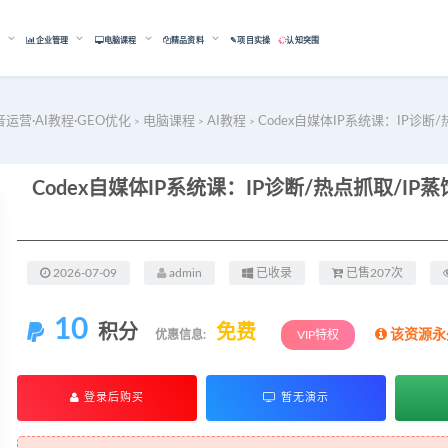
能
企业管理
电脑课程
精品资料
✎项目实操
认知突围
音运营·AI教程·GEO优化
电脑课程
AI教程
Codex自媒体IP系统课：IP诊断
>
>
>
2026-07-09
admin
已收录
已售207次
10
积分
免费
该资源永
优惠信息:
VIP特权
登录后购买
暂无演示