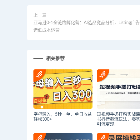
上一篇
亚马逊0-1全链路孵化营：AI选品竞品分析，Listing广
造低成本运营
相关推荐
字母输入，5秒一单，单日收益
短视频手搓打粉实战
轻松300+
书抖音截流玩法，零
引流变现