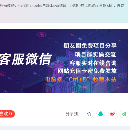
营·AI教程·GEO优化
»
Codex自媒体IP系统课：IP诊断/热点抓取/IP蒸馏 Skill，爆款
喜欢
0
分享到：