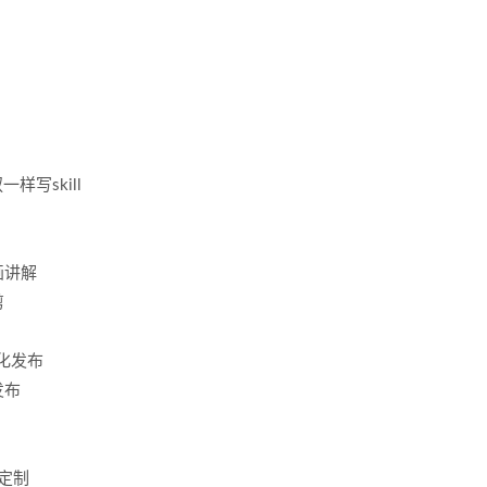
一样写skill
画讲解
剪
动化发布
发布
户定制