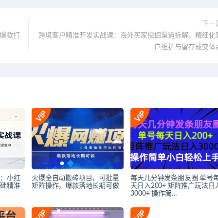
下一
告爆款打
跨境客户精准开发实战课：海外买家挖掘渠道拆解，精细化
户维护与留存成交体
课：小红
火爆全自动搬砖项目，可批量
每天几分钟发条朋友圈 单号
基础精准
矩阵操作，爆款落地长期可做
天日入200+ 矩阵推广玩法日
3000+ 操作简…