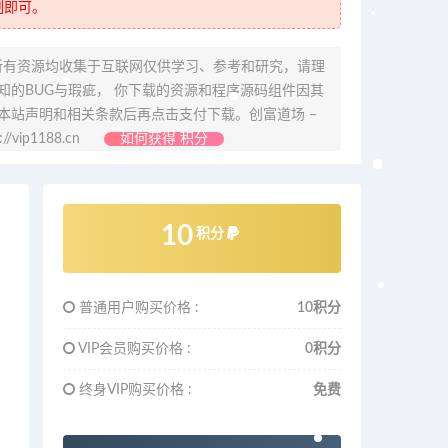
制即可。
所有资源均收集于互联网仅供学习、参考和研究，请理
的BUG与瑕疵， 你下载的资源和程序源码组件因其
本站声明和相关条款后再点击支付下载。创富道场 –
ip1188.cn
如何获得 积分
10
积分
普通用户购买价格 :
10积分
VIP会员购买价格 :
0积分
终身VIP购买价格 :
免费