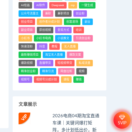
AI绘画
AI软件
Deepseek
mp
一键生成
公众号流量主
兼职
兼职项目
创业粉
创业项目
创作者分成计划
创富道场
副业
副业项目
原创视频
变现方式
培训
小红书
小红书电商
小说推文
引流创业粉
快速涨粉
抖音
教程
无人直播
最新赚钱项目
淘宝无人直播
爆款文案
爆款视频
直播带货
短视频带货
私域流量
精准创业粉
精准引流
网盘拉新
视频
视频号
视频号分成计划
课程
赚钱
文章展示
2026电商04期淘宝直通
车课｜关键词爆打矩
SVIP
阵，多计划低出价，新