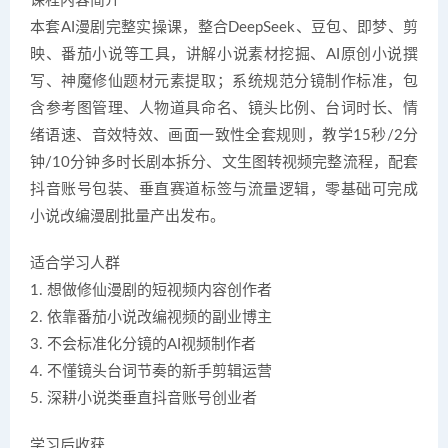
课程内容简介
本套AI漫剧完整实操课，整合DeepSeek、豆包、即梦、剪
映、番茄小说等工具，讲解小说素材挖掘、AI原创小说撰
写、神魔修仙题材元素提取；系统规范分镜制作标准，包
含参考图管理、人物道具命名、镜头比例、台词时长、情
绪语速、音效特效、画面一致性全套规则，教学15秒/2分
钟/10分钟多时长剧本拆分、文生图转视频完整流程，配套
抖音账号包装、垂直赛道标签与流量逻辑，零基础可完成
小说改编漫剧批量产出发布。
适合学习人群
1. 想做修仙漫剧的短视频内容创作者
2. 依靠番茄小说改编视频的副业博主
3. 不会标准化分镜的AI视频制作者
4. 不懂镜头台词节奏的新手剪辑运营
5. 深耕小说类垂直抖音账号创业者
学习后收获