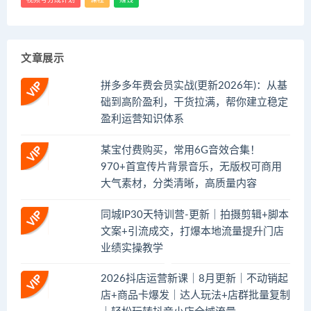
视频号分成计划
课程
赚钱
文章展示
拼多多年费会员实战(更新2026年)：从基
础到高阶盈利，干货拉满，帮你建立稳定
盈利运营知识体系
某宝付费购买，常用6G音效合集！
970+首宣传片背景音乐，无版权可商用
大气素材，分类清晰，高质量内容
同城IP30天特训营-更新｜拍摄剪辑+脚本
文案+引流成交，打爆本地流量提升门店
业绩实操教学
2026抖店运营新课｜8月更新｜不动销起
店+商品卡爆发｜达人玩法+店群批量复制