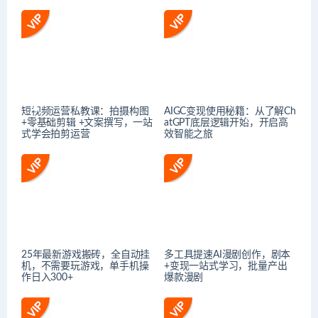
短视频运营私教课：拍摄构图
AIGC变现使用秘籍：从了解Ch
+零基础剪辑 +文案撰写，一站
atGPT底层逻辑开始，开启高
式学会拍剪运营
效智能之旅
25年最新游戏搬砖，全自动挂
多工具提速AI漫剧创作，剧本
机，不需要玩游戏，单手机操
+变现一站式学习，批量产出
作日入300+
爆款漫剧