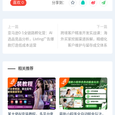
喜欢
0
分享到：
上一篇
下一篇
亚马逊0-1全链路孵化营：AI
跨境客户精准开发实战课：海
选品竞品分析，Listing广告爆
外买家挖掘渠道拆解，精细化
款打造低成本运营
客户维护与留存成交体系
相关推荐
某大佬AI变装教程，多平台拿
最新小程序全自动掘金玩法，