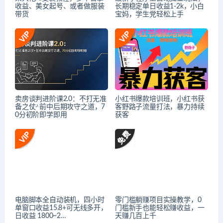
收益、美女起号、或者做服装
长期稳定单日收益1-2k，小白
带货
宝妈，学生党轻松上手
卖房谈判进阶课2.0：不打无准
小红书爆款培训班，小红书获
备之仗+前中后期攻守之道，7
客野路子流量打法，暴力持续
0分初阶即学即用
获客
电脑脚本全自动装机，四小时
零门槛躺赚项目实操教学，0
单窗口收益15.8+可无线多开，
门槛新手也能轻松赚收益，一
日收益 1800~2…
天赚几百上千