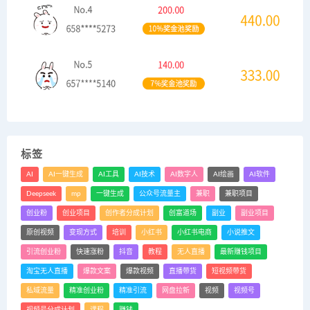
标签
AI
AI一键生成
AI工具
AI技术
AI数字人
AI绘画
AI软件
Deepseek
mp
一键生成
公众号流量主
兼职
兼职项目
创业粉
创业项目
创作者分成计划
创富道场
副业
副业项目
原创视频
变现方式
培训
小红书
小红书电商
小说推文
引流创业粉
快速涨粉
抖音
教程
无人直播
最新赚钱项目
淘宝无人直播
爆款文案
爆款视频
直播带货
短视频带货
私域流量
精准创业粉
精准引流
网盘拉新
视频
视频号