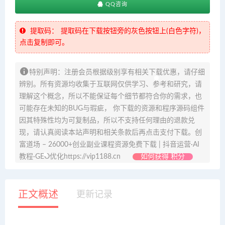
QQ咨询
提取码：
提取码在下载按钮旁的灰色按钮上(白色字符)，
点击复制即可。
特别声明：注册会员根据级别享有相关下载优惠，请仔细
辨别。所有资源均收集于互联网仅供学习、参考和研究，请
理解这个概念，所以不能保证每个细节都符合你的需求，也
可能存在未知的BUG与瑕疵， 你下载的资源和程序源码组件
因其特殊性均为可复制品，所以不支持任何理由的退款兑
现，请认真阅读本站声明和相关条款后再点击支付下载。创
富道场 – 26000+创业副业课程资源免费下载 | 抖音运营·AI
教程·GEO优化https://vip1188.cn
如何获得 积分
正文概述
更新记录