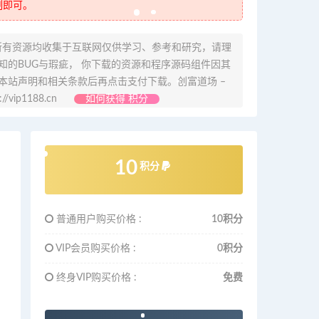
制即可。
所有资源均收集于互联网仅供学习、参考和研究，请理
的BUG与瑕疵， 你下载的资源和程序源码组件因其
本站声明和相关条款后再点击支付下载。创富道场 –
ip1188.cn
如何获得 积分
10
积分
普通用户购买价格 :
10积分
VIP会员购买价格 :
0积分
终身VIP购买价格 :
免费