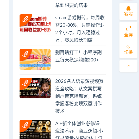
拿到想要的结果
客服
steam游戏搬砖，每周收
益20-80%，只需操作1-
2个小时，月入稳稳过
全屏
万，零风险长期做
切换
别再瞎打工！小程序副
业每天稳定躺赚200+
2026名人语录短视频赛
道全攻略；从文案撰写
到声音克隆部署，系统
掌握涨粉变现双赢制作
技术
AI+新个体创业必修课｜
道法术器｜商业逻辑·小
红书流量·AI智能体｜低