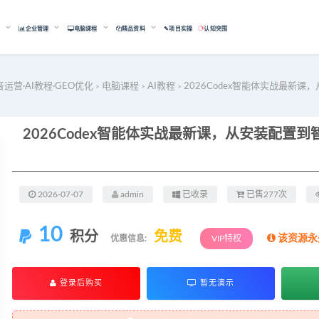
能
企业管理
电脑课程
精品资料
✎项目实操
认知突围
音运营·AI教程·GEO优化
电脑课程
AI教程
2026Codex智能体实战最新课
>
>
>
2026-07-07
admin
已收录
已售277次
10
积分
免费
该资源永
优惠信息:
VIP特权
登录后购买
暂无演示