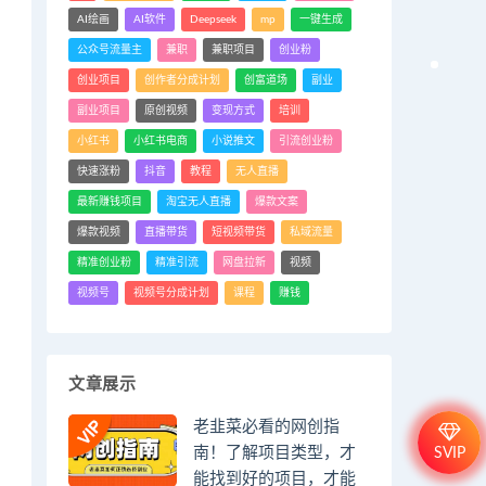
AI绘画
AI软件
Deepseek
mp
一键生成
公众号流量主
兼职
兼职项目
创业粉
创业项目
创作者分成计划
创富道场
副业
副业项目
原创视频
变现方式
培训
小红书
小红书电商
小说推文
引流创业粉
快速涨粉
抖音
教程
无人直播
最新赚钱项目
淘宝无人直播
爆款文案
爆款视频
直播带货
短视频带货
私域流量
精准创业粉
精准引流
网盘拉新
视频
视频号
视频号分成计划
课程
赚钱
文章展示
老韭菜必看的网创指
南！了解项目类型，才
SVIP
能找到好的项目，才能