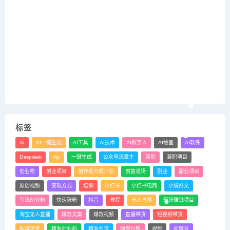
标签
AI
AI一键生成
AI工具
AI技术
AI数字人
AI绘画
AI软件
Deepseek
mp
一键生成
公众号流量主
兼职
兼职项目
创业粉
创业项目
创作者分成计划
创富道场
副业
副业项目
原创视频
变现方式
培训
小红书
小红书电商
小说推文
引流创业粉
快速涨粉
抖音
教程
无人直播
最新赚钱项目
淘宝无人直播
爆款文案
爆款视频
直播带货
短视频带货
私域流量
精准创业粉
精准引流
网盘拉新
视频
视频号