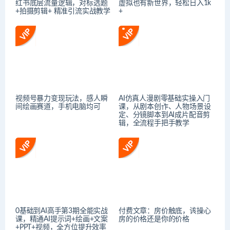
红书底层流量逻辑，对标选题
虚拟也有新世界，轻松日入1k
+拍摄剪辑+ 精准引流实战教学
+
视频号暴力变现玩法，感人瞬
AI仿真人漫剧零基础实操入门
间绘画赛道，手机电脑均可
课，从剧本创作、人物场景设
定、分镜脚本到AI成片配音剪
辑，全流程手把手教学
0基础到AI高手第3期全能实战
付费文章：房价触底，该操心
课，精通AI提示词+绘画+文案
房的价格还是你的价格
+PPT+视频，全方位提升效率