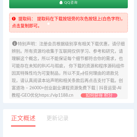
QQ咨询
提取码：
提取码在下载按钮旁的灰色按钮上(白色字符)，
点击复制即可。
特别声明：注册会员根据级别享有相关下载优惠，请仔细
辨别。所有资源均收集于互联网仅供学习、参考和研究，请
理解这个概念，所以不能保证每个细节都符合你的需求，也
可能存在未知的BUG与瑕疵， 你下载的资源和程序源码组件
因其特殊性均为可复制品，所以不支持任何理由的退款兑
现，请认真阅读本站声明和相关条款后再点击支付下载。创
富道场 – 26000+创业副业课程资源免费下载 | 抖音运营·AI
教程·GEO优化https://vip1188.cn
如何获得 积分
正文概述
更新记录