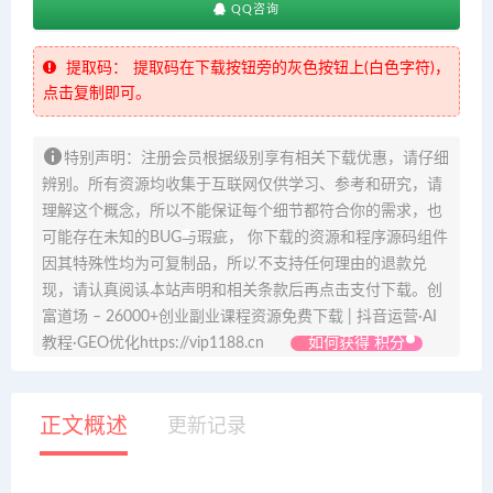
QQ咨询
提取码：
提取码在下载按钮旁的灰色按钮上(白色字符)，
点击复制即可。
特别声明：注册会员根据级别享有相关下载优惠，请仔细
辨别。所有资源均收集于互联网仅供学习、参考和研究，请
理解这个概念，所以不能保证每个细节都符合你的需求，也
可能存在未知的BUG与瑕疵， 你下载的资源和程序源码组件
因其特殊性均为可复制品，所以不支持任何理由的退款兑
现，请认真阅读本站声明和相关条款后再点击支付下载。创
富道场 – 26000+创业副业课程资源免费下载 | 抖音运营·AI
教程·GEO优化https://vip1188.cn
如何获得 积分
正文概述
更新记录