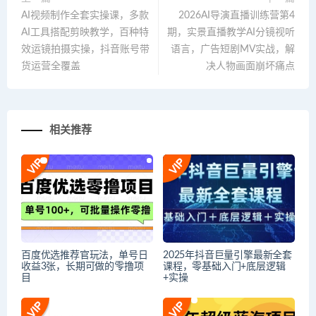
AI视频制作全套实操课，多款
2026AI导演直播训练营第4
AI工具搭配剪映教学，百种特
期，实景直播教学AI分镜视听
效运镜拍摄实操，抖音账号带
语言，广告短剧MV实战，解
货运营全覆盖
决人物画面崩坏痛点
相关推荐
百度优选推荐官玩法，单号日
2025年抖音巨量引擎最新全套
收益3张，长期可做的零撸项
课程，零基础入门+底层逻辑
目
+实操