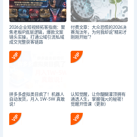
2026企业短视频拓客指南：聚
付费文章：大众恐慌的2026决
焦老板IP底层逻辑，爆款文案
赛淘汰年，为何我却说“精彩才
镜头实操，打通公域引流私域
刚刚开始”？
成交完整获客链路
拼多多虚拟类目疯了！机器人
认知觉醒，让你醍醐灌顶拥有
自动发货，月入 1W-5W 真敢
通透人生，掌握强大的秘密！
说！
觉醒开悟课（更新）