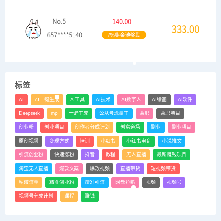
标签
AI
AI一键生成
AI工具
AI技术
AI数字人
AI绘画
AI软件
Deepseek
mp
一键生成
公众号流量主
兼职
兼职项目
创业粉
创业项目
创作者分成计划
创富道场
副业
副业项目
原创视频
变现方式
培训
小红书
小红书电商
小说推文
引流创业粉
快速涨粉
抖音
教程
无人直播
最新赚钱项目
淘宝无人直播
爆款文案
爆款视频
直播带货
短视频带货
私域流量
精准创业粉
精准引流
网盘拉新
视频
视频号
视频号分成计划
课程
赚钱