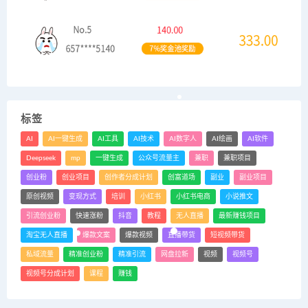
标签
AI
AI一键生成
AI工具
AI技术
AI数字人
AI绘画
AI软件
Deepseek
mp
一键生成
公众号流量主
兼职
兼职项目
创业粉
创业项目
创作者分成计划
创富道场
副业
副业项目
原创视频
变现方式
培训
小红书
小红书电商
小说推文
引流创业粉
快速涨粉
抖音
教程
无人直播
最新赚钱项目
淘宝无人直播
爆款文案
爆款视频
直播带货
短视频带货
私域流量
精准创业粉
精准引流
网盘拉新
视频
视频号
视频号分成计划
课程
赚钱