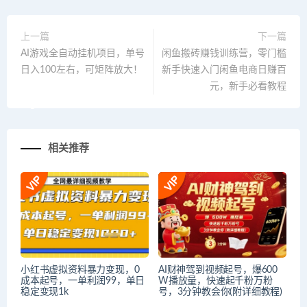
上一篇
下一篇
AI游戏全自动挂机项目，单号
闲鱼搬砖赚钱训练营，零门槛
日入100左右，可矩阵放大！
新手快速入门闲鱼电商日赚百
元，新手必看教程
相关推荐
小红书虚拟资料暴力变现，0
AI财神驾到视频起号，爆600
成本起号，一单利润99，单日
W播放量，快速起千粉万粉
稳定变现1k
号，3分钟教会你(附详细教程)