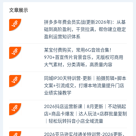
文章展示
拼多多年费会员实战(更新2026年)：从基
础到高阶盈利，干货拉满，帮你建立稳定
盈利运营知识体系
某宝付费购买，常用6G音效合集！
970+首宣传片背景音乐，无版权可商用
大气素材，分类清晰，高质量内容
同城IP30天特训营-更新｜拍摄剪辑+脚本
文案+引流成交，打爆本地流量提升门店
业绩实操教学
2026抖店运营新课｜8月更新｜不动销起
店+商品卡爆发｜达人玩法+店群批量复制
｜轻松玩转抖音小店全域流量
2026亚马逊实战通关特训营-2026更新，