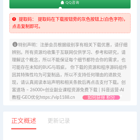
QQ咨询
提取码：
提取码在下载按钮旁的灰色按钮上(白色字符)，
点击复制即可。
特别声明：注册会员根据级别享有相关下载优惠，请仔细
辨别。所有资源均收集于互联网仅供学习、参考和研究，请
理解这个概念，所以不能保证每个细节都符合你的需求，也
可能存在未知的BUG与瑕疵， 你下载的资源和程序源码组件
因其特殊性均为可复制品，所以不支持任何理由的退款兑
现，请认真阅读本站声明和相关条款后再点击支付下载。创
富道场 – 26000+创业副业课程资源免费下载 | 抖音运营·AI
教程·GEO优化https://vip1188.cn
如何获得 积分
正文概述
更新记录