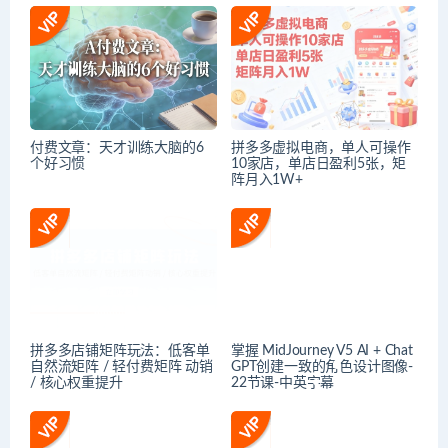
付费文章：天才训练大脑的6
拼多多虚拟电商，单人可操作
个好习惯
10家店，单店日盈利5张，矩
阵月入1W+
拼多多店铺矩阵玩法：低客单
掌握 MidJourney V5 AI + Chat
自然流矩阵 / 轻付费矩阵 动销
GPT创建一致的角色设计图像-
/ 核心权重提升
22节课-中英字幕