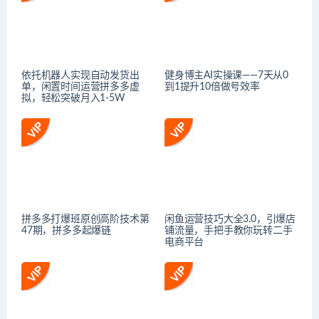
依托机器人实现自动发货出
健身博主AI实操课——7天从0
单，闲置时间运营拼多多虚
到1提升10倍做号效率
拟，轻松突破月入1-5W
拼多多打爆班原创高阶技术第
闲鱼运营技巧大全3.0，引爆店
47期，拼多多起爆链
铺流量，手把手教你玩转二手
电商平台