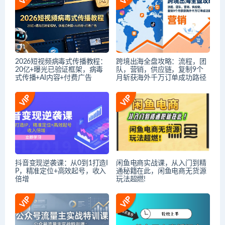
2026短视频病毒式传播教程：
跨境出海全盘攻略：流程，团
20亿+曝光已验证框架，病毒
队，营销，供应链，复制9个
式传播+AI内容+付费广告
月斩获海外千万订单成功路径
抖音变现逆袭课：从0到1打造I
闲鱼电商实战课，从入门到精
P，精准定位+高效起号，收入
通秘籍在此，闲鱼电商无货源
倍增
玩法超燃!