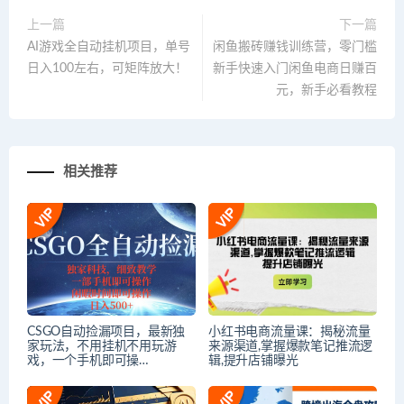
上一篇
下一篇
AI游戏全自动挂机项目，单号
闲鱼搬砖赚钱训练营，零门槛
日入100左右，可矩阵放大！
新手快速入门闲鱼电商日赚百
元，新手必看教程
相关推荐
CSGO自动捡漏项目，最新独
小红书电商流量课：揭秘流量
家玩法，不用挂机不用玩游
来源渠道,掌握爆款笔记推流逻
戏，一个手机即可操…
辑,提升店铺曝光