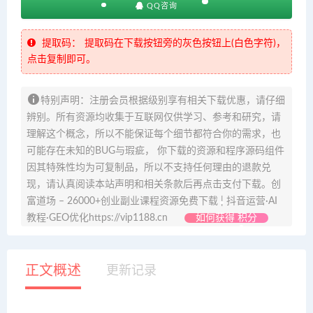
QQ咨询
提取码：
提取码在下载按钮旁的灰色按钮上(白色字符)，
点击复制即可。
特别声明：注册会员根据级别享有相关下载优惠，请仔细
辨别。所有资源均收集于互联网仅供学习、参考和研究，请
理解这个概念，所以不能保证每个细节都符合你的需求，也
可能存在未知的BUG与瑕疵， 你下载的资源和程序源码组件
因其特殊性均为可复制品，所以不支持任何理由的退款兑
现，请认真阅读本站声明和相关条款后再点击支付下载。创
富道场 – 26000+创业副业课程资源免费下载 | 抖音运营·AI
教程·GEO优化https://vip1188.cn
如何获得 积分
正文概述
更新记录