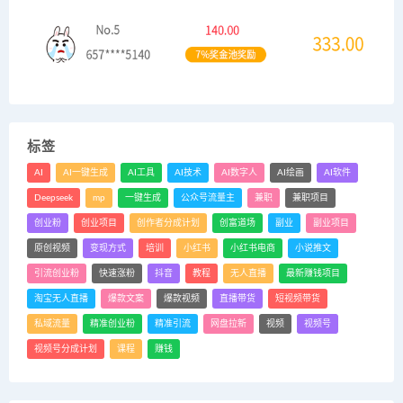
标签
AI
AI一键生成
AI工具
AI技术
AI数字人
AI绘画
AI软件
Deepseek
mp
一键生成
公众号流量主
兼职
兼职项目
创业粉
创业项目
创作者分成计划
创富道场
副业
副业项目
原创视频
变现方式
培训
小红书
小红书电商
小说推文
引流创业粉
快速涨粉
抖音
教程
无人直播
最新赚钱项目
淘宝无人直播
爆款文案
爆款视频
直播带货
短视频带货
私域流量
精准创业粉
精准引流
网盘拉新
视频
视频号
视频号分成计划
课程
赚钱