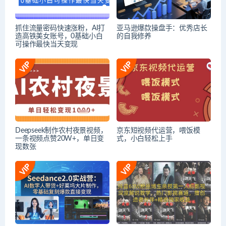
抓住流量密码快速涨粉，AI打
亚马逊爆款操盘手：优秀店长
造高铁美女账号，0基础小白
的自我修养
可操作最快当天变现
Deepseek制作农村夜景视频，
京东短视频代运营，喂饭模
一条视频点赞20W+，单日变
式，小白轻松上手
现数张