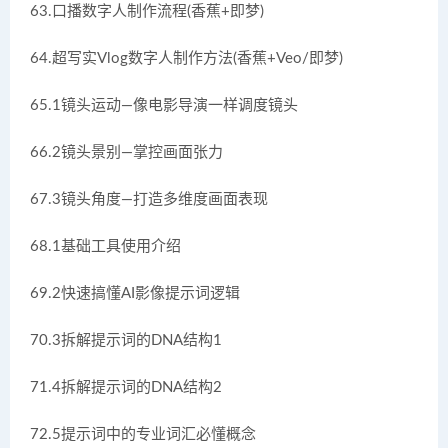
63.口播数字人制作流程(香蕉+即梦)
64.超写实Vlog数字人制作方法(香蕉+Veo/即梦)
65.1镜头运动—像电影导演一样调度镜头
66.2镜头景别—掌控画面张力
67.3镜头角度—打造多维度画面表现
68.1基础工具使用介绍
69.2快速搞懂AI影像提示词逻辑
70.3拆解提示词的DNA结构1
71.4拆解提示词的DNA结构2
72.5提示词中的专业词汇必懂概念