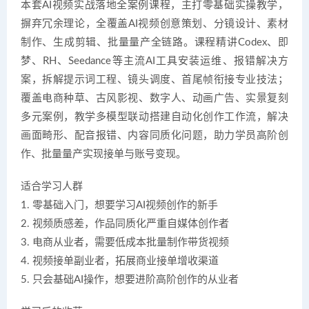
本套AI视频实战落地全案例课程，主打零基础实操教学，
摒弃冗余理论，全覆盖AI视频创意策划、分镜设计、素材
制作、生成剪辑、批量量产全链路。课程精讲Codex、即
梦、RH、Seedance等主流AI工具安装运维、报错解决方
案，拆解提示词工程、镜头调度、首尾帧衔接专业技法；
覆盖电商种草、古风影视、数字人、动画广告、实景复刻
多元案例，教学多模型联动搭建自动化创作工作流，解决
画面畸形、配音报错、内容同质化问题，助力学员高阶创
作、批量量产实现接单与账号变现。
适合学习人群
1. 零基础入门，想要学习AI视频创作的新手
2. 视频质感差，作品同质化严重自媒体创作者
3. 电商从业者，需要低成本批量制作带货视频
4. 视频接单副业者，拓展商业接单增收渠道
5. 只会基础AI操作，想要进阶高阶创作的从业者