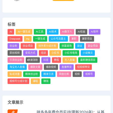
标签
AI
AI一键生成
AI工具
AI技术
AI数字人
AI绘画
AI软件
Deepseek
mp
一键生成
公众号流量主
兼职
兼职项目
创业粉
创业项目
创作者分成计划
创富道场
副业
副业项目
原创视频
变现方式
培训
小红书
小红书电商
小说推文
引流创业粉
快速涨粉
抖音
教程
无人直播
最新赚钱项目
淘宝无人直播
爆款文案
爆款视频
直播带货
短视频带货
私域流量
精准创业粉
精准引流
网盘拉新
视频
视频号
视频号分成计划
课程
赚钱
文章展示
拼多多年费会员实战(更新2026年)：从基