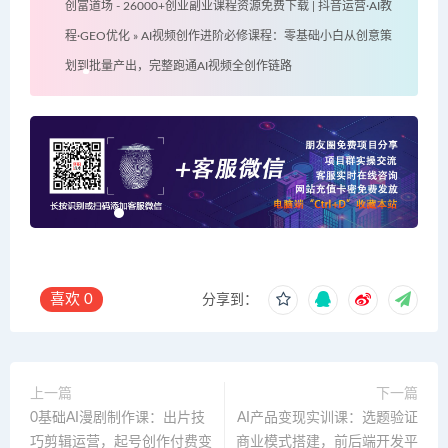
创富道场 - 26000+创业副业课程资源免费下载 | 抖音运营·AI教
程·GEO优化
»
AI视频创作进阶必修课程：零基础小白从创意策
划到批量产出，完整跑通AI视频全创作链路
喜欢
0
分享到：
上一篇
下一篇
0基础AI漫剧制作课：出片技
AI产品变现实训课：选题验证
巧剪辑运营，起号创作付费变
商业模式搭建，前后端开发平