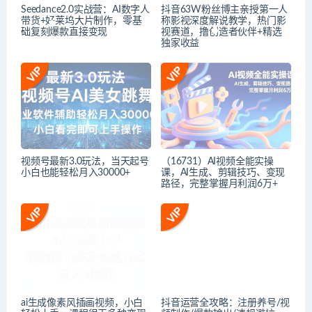
Seedance2.0实战营：AI数字人
抖音63W粉丝博主亲授第一人
带货+好莱坞大片制作，零基
称影视深度解说教学，热门影
础复刻爆款直接变现
视赛道，撸创造者伙伴+精选
独家收益
视频号最新3.0玩法，当天起号
（16731）AI视频全能实操
小白也能轻松月入30000+
课，AI生成、剪辑技巧、变现
路径，完整掌握月利润6万+
ai生成像素风插画视频，小白
抖音运营全攻略：注册养号/视