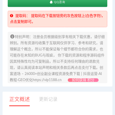
QQ咨询
提取码：
提取码在下载按钮旁的灰色按钮上(白色字符)，
点击复制即可。
特别声明：注册会员根据级别享有相关下载优惠，请仔细
辨别。所有资源均收集于互联网仅供学习、参考和研究，请
理解这个概念，所以不能保证每个细节都符合你的需求，也
可能存在未知的BUG与瑕疵， 你下载的资源和程序源码组件
因其特殊性均为可复制品，所以不支持任何理由的退款兑
现，请认真阅读本站声明和相关条款后再点击支付下载。创
富道场 – 26000+创业副业课程资源免费下载 | 抖音运营·AI
教程·GEO优化https://vip1188.cn
如何获得 积分
正文概述
更新记录