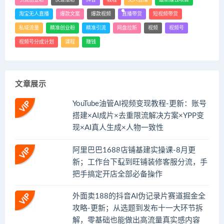
引流创业粉
快速涨粉
抖音
教程
无人直播
最新赚钱项目
淘宝无人直播
爆款文案
爆款视频
直播带货
短视频带货
私域流量
精准创业粉
精准引流
网盘拉新
视频
视频号
视频号分成计划
课程
赚钱
文章展示
YouTube油管AI视频变现教程-更新：账号
搭建×AI成片×去重限流解决方案×YPP变
现×AI真人生成×人物一致性
阿里巴巴1688店铺基建实操课-8月更
新；工作台下载到旺铺装修客服分流，手
把手搞定开店全部必备操作
外面卖188的抖音AI伪记录片赛道掘金全
攻略-更新；从选题到发布十一大环节拆
解，零基础也能做出高流量真实感内容