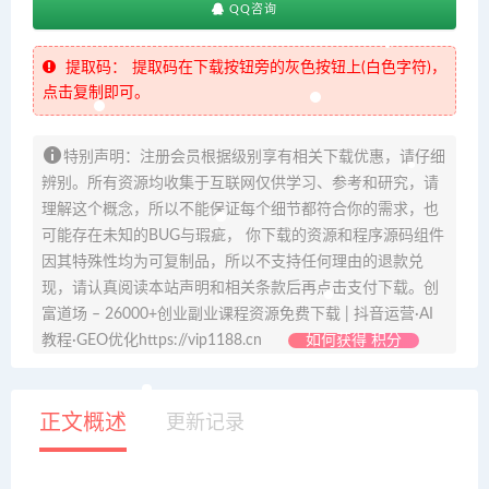
QQ咨询
提取码：
提取码在下载按钮旁的灰色按钮上(白色字符)，
点击复制即可。
特别声明：注册会员根据级别享有相关下载优惠，请仔细
辨别。所有资源均收集于互联网仅供学习、参考和研究，请
理解这个概念，所以不能保证每个细节都符合你的需求，也
可能存在未知的BUG与瑕疵， 你下载的资源和程序源码组件
因其特殊性均为可复制品，所以不支持任何理由的退款兑
现，请认真阅读本站声明和相关条款后再点击支付下载。创
富道场 – 26000+创业副业课程资源免费下载 | 抖音运营·AI
教程·GEO优化https://vip1188.cn
如何获得 积分
正文概述
更新记录