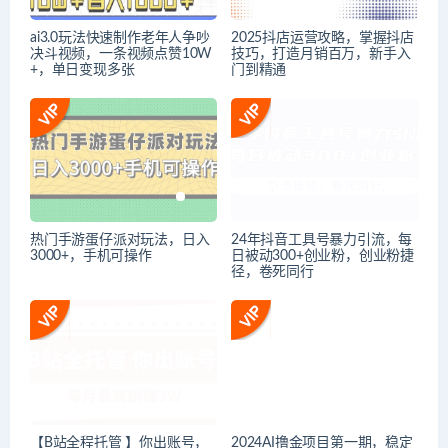
ai3.0玩法快速制作老年人争吵
2025抖店运营攻略，掌握抖店
决斗视频，一条视频点赞10W
技巧，打造月销百万，新手入
+，单日变现多张
门到精通
热门手游蛋仔派对玩法，日入
24年抖音工具号暴力引流，每
3000+，手机可操作
日被动300+创业粉，创业粉捷
径，卷死同行
【B站全程托管 】你出账号，
2024AI撸金项目第一期，稳定