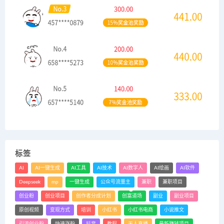
标签
AI
AI一键生成
AI工具
AI技术
AI数字人
AI绘画
AI软件
Deepseek
mp
一键生成
公众号流量主
兼职
兼职项目
创业粉
创业项目
创作者分成计划
创富道场
副业
副业项目
原创视频
变现方式
培训
小红书
小红书电商
小说推文