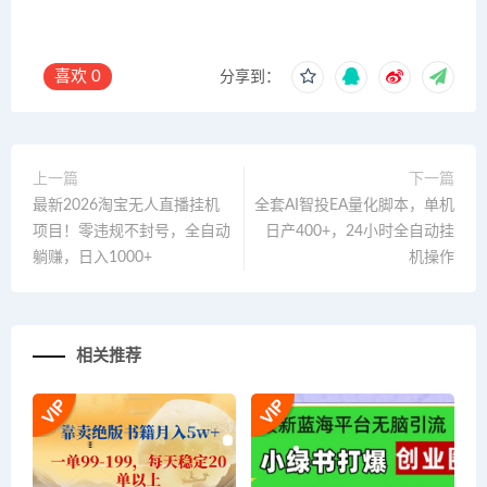
喜欢
0
分享到：
上一篇
下一篇
最新2026淘宝无人直播挂机
全套AI智投EA量化脚本，单机
项目！零违规不封号，全自动
日产400+，24小时全自动挂
躺赚，日入1000+
机操作
相关推荐