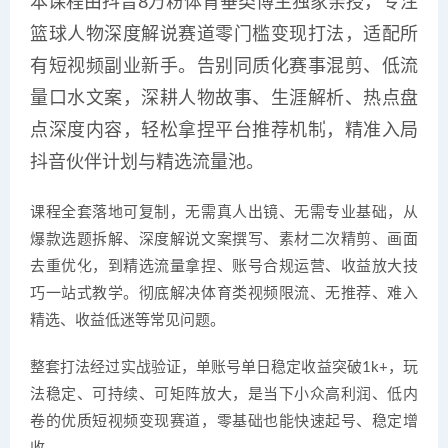
本课程由抖音8万粉体育垂类博主独家亲授，专注
篮球人物深度解说赛道零门槛变现打法，适配所
有短视频副业新手。告别同质化赛事混剪、低流
量口水文案，深耕人物故事、生涯解析、热点盘
点深度内容，轻松拿捏平台推荐机制，精准入局
抖音伙伴计划与精选流量池。
课程全套落地可复制，无需真人出镜、无需专业基础，从
爆款选题拆解、深度解说文案撰写、素材二次精剪、画面
去重优化，到精选流量拿捏、账号合规运营、收益放大技
巧一站式教学。彻底解决体育类视频限流、无推荐、难入
精选、收益低迷等常见问题。
整套打法经过实战验证，单账号单日稳定收益突破1k+，玩
法稳定、可持续、可矩阵放大，是当下小众高利润、低内
卷的优质短视频变现赛道，零基础也能快速起号、稳定增