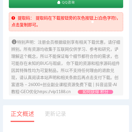
QQ咨询
提取码：
提取码在下载按钮旁的灰色按钮上(白色字符)，
点击复制即可。
特别声明：注册会员根据级别享有相关下载优惠，请仔细
辨别。所有资源均收集于互联网仅供学习、参考和研究，请
理解这个概念，所以不能保证每个细节都符合你的需求，也
可能存在未知的BUG与瑕疵， 你下载的资源和程序源码组件
因其特殊性均为可复制品，所以不支持任何理由的退款兑
现，请认真阅读本站声明和相关条款后再点击支付下载。创
富道场 – 26000+创业副业课程资源免费下载 | 抖音运营·AI
教程·GEO优化https://vip1188.cn
如何获得 积分
正文概述
更新记录