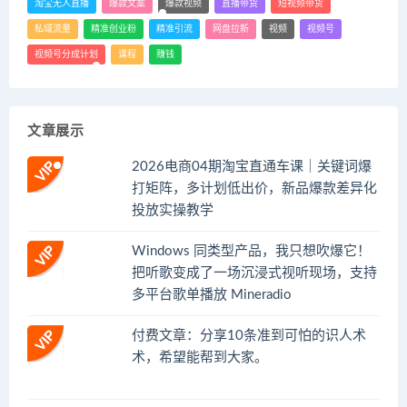
淘宝无人直播
爆款文案
爆款视频
直播带货
短视频带货
私域流量
精准创业粉
精准引流
网盘拉新
视频
视频号
视频号分成计划
课程
赚钱
文章展示
2026电商04期淘宝直通车课｜关键词爆
打矩阵，多计划低出价，新品爆款差异化
投放实操教学
Windows 同类型产品，我只想吹爆它！
把听歌变成了一场沉浸式视听现场，支持
多平台歌单播放 Mineradio
付费文章：分享10条准到可怕的识人术
术，希望能帮到大家。