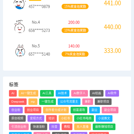
标签
AI
AI一键生成
AI工具
AI技术
AI数字人
AI绘画
AI软件
Deepseek
mp
一键生成
公众号流量主
兼职
兼职项目
创业粉
创业项目
创作者分成计划
创富道场
副业
副业项目
原创视频
变现方式
培训
小红书
小红书电商
小说推文
引流创业粉
快速涨粉
抖音
教程
无人直播
最新赚钱项目