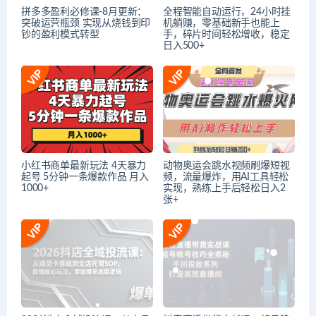
拼多多盈利必修课-8月更新：
全程智能自动运行，24小时挂
突破运营瓶颈 实现从烧钱到印
机躺赚，零基础新手也能上
钞的盈利模式转型
手，碎片时间轻松增收，稳定
日入500+
小红书商单最新玩法 4天暴力
动物奥运会跳水视频刷爆短视
起号 5分钟一条爆款作品 月入
频，流量爆炸，用AI工具轻松
1000+
实现，熟练上手后轻松日入2
张+