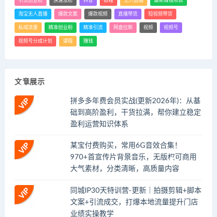
引流创业粉
快速涨粉
抖音
教程
无人直播
最新赚钱项目
淘宝无人直播
爆款文案
爆款视频
直播带货
短视频带货
私域流量
精准创业粉
精准引流
网盘拉新
视频
视频号
视频号分成计划
课程
赚钱
文章展示
拼多多年费会员实战(更新2026年)：从基
础到高阶盈利，干货拉满，帮你建立稳定
盈利运营知识体系
某宝付费购买，常用6G音效合集！
970+首宣传片背景音乐，无版权可商用
大气素材，分类清晰，高质量内容
同城IP30天特训营-更新｜拍摄剪辑+脚本
文案+引流成交，打爆本地流量提升门店
业绩实操教学