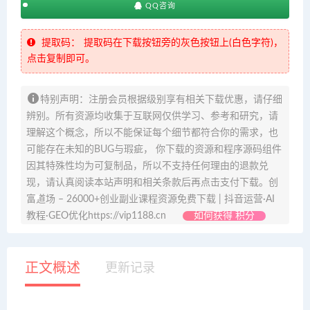
QQ咨询
提取码：
提取码在下载按钮旁的灰色按钮上(白色字符)，
点击复制即可。
特别声明：注册会员根据级别享有相关下载优惠，请仔细
辨别。所有资源均收集于互联网仅供学习、参考和研究，请
理解这个概念，所以不能保证每个细节都符合你的需求，也
可能存在未知的BUG与瑕疵， 你下载的资源和程序源码组件
因其特殊性均为可复制品，所以不支持任何理由的退款兑
现，请认真阅读本站声明和相关条款后再点击支付下载。创
富道场 – 26000+创业副业课程资源免费下载 | 抖音运营·AI
教程·GEO优化https://vip1188.cn
如何获得 积分
正文概述
更新记录