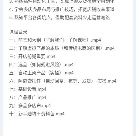
3. 熟练插件自动化工具，实现上架发货核销全自动化
4. 学会多店多品布局与推广技巧，拓宽店铺收益渠道
5. 熟知平台各类坑点，借助配套资料少走运营弯路
课程目录
一：前言和大纲（了解我们＋了解课程）.mp4
二：了解虚拟产品的本质（和传统电商的区别）.mp4
三：开店前期重要.mp4
四：选品（如何规避风险）.mp4
五：自动上架产品（实操）.mp4
六：阿奇索插件（自动回复、核销、发货）-实操.mp4
七：基础设置.mp4
八：产品推广.mp4
九：多品多店布.mp4
十：新手避坑＋资料包.mp4