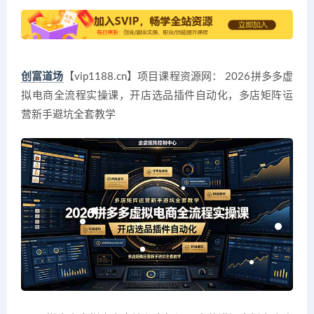
创富道场
【vip1188.cn】项目课程资源网： 2026拼多多虚
拟电商全流程实操课，开店选品插件自动化，多店矩阵运
营新手避坑全套教学