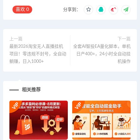
喜欢
0
分享到：
上一篇
下一篇
最新2026淘宝无人直播挂机
全套AI智投EA量化脚本，单机
项目！零违规不封号，全自动
日产400+，24小时全自动挂
躺赚，日入1000+
机操作
相关推荐