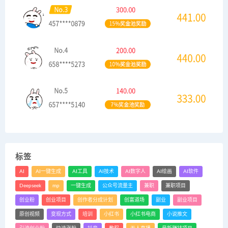
标签
AI
AI一键生成
AI工具
AI技术
AI数字人
AI绘画
AI软件
Deepseek
mp
一键生成
公众号流量主
兼职
兼职项目
创业粉
创业项目
创作者分成计划
创富道场
副业
副业项目
原创视频
变现方式
培训
小红书
小红书电商
小说推文