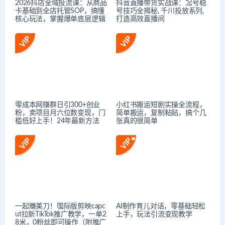
2026抖店全域投流课：从商品
抖音直播带货实战课：起号稳
卡基础到全店托管SOP，搞懂
号技巧全揭秘, 千川投放系列,
核心玩法，掌握爆单底层逻辑
打造高效直播间
零成本网赚群日引300+创业
小红书搬运短剧实操全流程，
粉，卖项目月六位数变现，门
简单搬运，复制粘贴，搞个几
槛低好上手！24年最新方法
张真的很简单
一起賺美刀！国际版剪映capc
AI制作育儿对话，零基础轻松
ut拉新TikTok推广教学，一单2
上手，玩法引流变现教学
8米，0粉丝即可操作（附推广